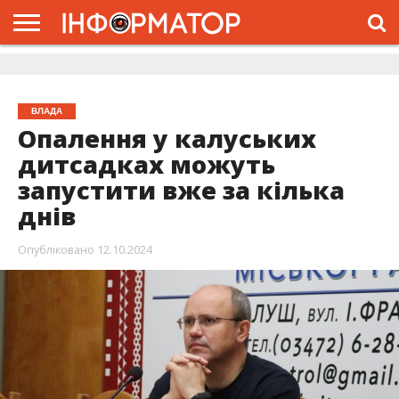
ГОЛОВНА
ЖИТТЯ
ВЛАДА
ГРОШІ
ТРЕШ
ДОЛИНА
РОЗСЛІДУВАННЯ
РЕКЛАМА
ПРО
ПРО
ІНТЕРВ’Ю
ВІДЕО
НАС
ПРОЄКТ
ВЛАДА
Опалення у калуських
дитсадках можуть
запустити вже за кілька
днів
Опубліковано
12.10.2024