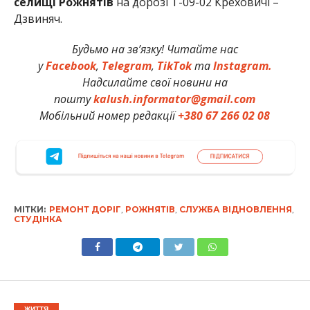
селищі Рожнятів
на дорозі Т-09-02 Креховичі –
Дзвиняч.
Будьмо на зв’язку! Читайте нас
у
Facebook
,
Telegram
,
TikTok
та
Instagram.
Надсилайте свої новини на
пошту
kalush.informator@gmail.com
Мобільний номер редакції
+380 67 266 02 08
МІТКИ:
РЕМОНТ ДОРІГ
,
РОЖНЯТІВ
,
СЛУЖБА ВІДНОВЛЕННЯ
,
СТУДІНКА
ЖИТТЯ