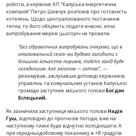
роботи, а керівник КП “Калуська енергетична
компанія” Петро Шевчук розповів про готовність
котелень. Щодо централізованого постачання
тепла, то його обіцяють подати вчасно, хоча
випробування мереж цьогоріч не провели.
“Без гідравлічних випробувань очікуємо, що в
опалювальний сезон ми будемо заходити з
більшою кількістю поривів, тобто захід буде
складнішим. Але загалом — готові”,
—
резюмував, заслухавши доповіді керівників
управлінь та комунальних установ Калуської
громади заступник міського голови
Богдан
Білецький.
Як зазначила заступниця міського голови
Надія
Гуш,
відповідно до прогнозів погоди, вже на
наступному тижні буде відчутно холоднішати. А
при середньодобовому показнику в +8 градусів