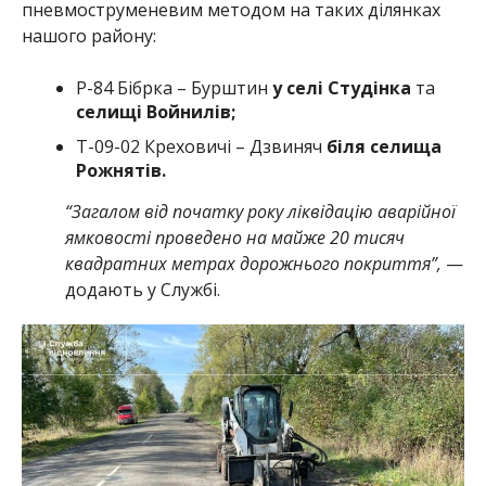
пневмоструменевим методом на таких ділянках
нашого району:
Р-84 Бібрка – Бурштин
у селі Студінка
та
селищі Войнилів;
Т-09-02 Креховичі – Дзвиняч
біля селища
Рожнятів.
“Загалом від початку року ліквідацію аварійної
ямковості проведено на майже 20 тисяч
квадратних метрах дорожнього покриття”,
—
додають у Службі.