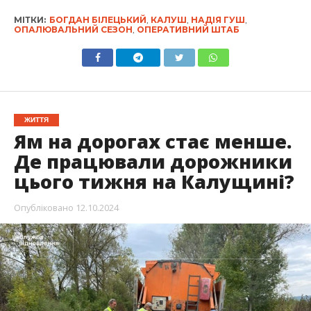
МІТКИ:
БОГДАН БІЛЕЦЬКИЙ
,
КАЛУШ
,
НАДІЯ ГУШ
,
ОПАЛЮВАЛЬНИЙ СЕЗОН
,
ОПЕРАТИВНИЙ ШТАБ
ЖИТТЯ
Ям на дорогах стає менше.
Де працювали дорожники
цього тижня на Калущині?
Опубліковано
12.10.2024