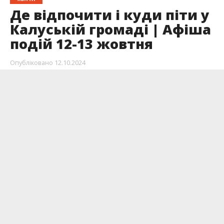
Де відпочити і куди піти у
Калуській громаді | Афіша
подій 12-13 жовтня
Опубліковано
12.10.2024
Погуляти поміж прилавками та запастися