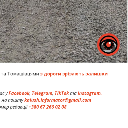
м та Томашівцями
з дороги зрізають залишки
ас у
Facebook
,
Telegram
,
TikTok
та
Instagram.
и на пошту
kalush.informator@gmail.com
мер редакції
+380 67 266 02 08