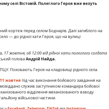
ому селі Вістовій. Полеглого Героя вже везуть
рний кортеж перед селом Боднарів. Далі загиблого на
село — до рідної хати Героя, що на вулиці
, 17 жовтня, об 12:00 від рідної хати полеглого солдата
ський голова
Андрій Найда.
 ПЦУ. Поховають Героя на кладовищі рідного села.
 11 жовтня
під час виконання бойового завдання на
амовіддано служив заступником командира бойової
ханізованого відділення механізованого взводу
альйону військової частини.
ас у
Facebook
,
Telegram
,
TikTok
та
Instagram.