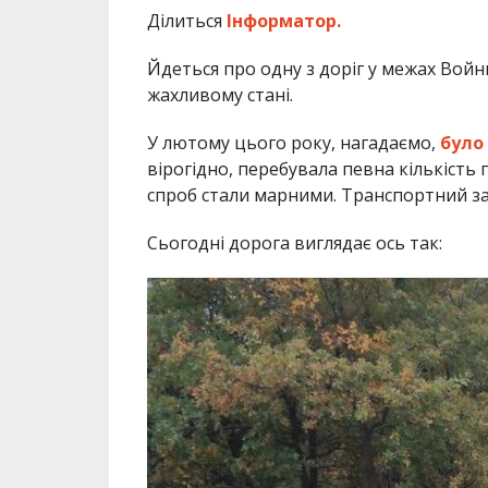
Ділиться
Інформатор.
Йдеться про одну з доріг у межах Войн
жахливому стані.
У лютому цього року, нагадаємо,
було
вірогідно, перебувала певна кількість 
спроб стали марними. Транспортний зас
Сьогодні дорога виглядає ось так: