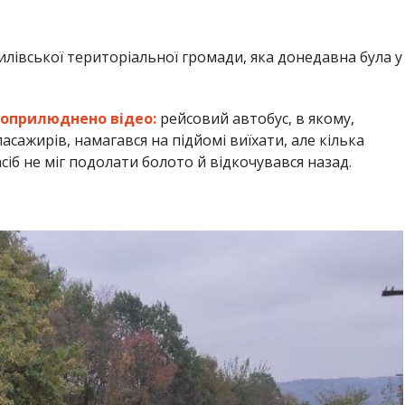
илівської територіальної громади, яка донедавна була у
 оприлюднено відео:
рейсовий автобус, в якому,
пасажирів, намагався на підйомі виїхати, але кілька
іб не міг подолати болото й відкочувався назад.