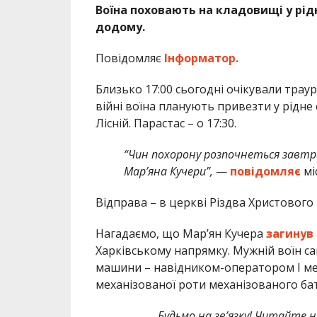
Воїна поховають на кладовищі у рідн
додому.
Повідомляє
Інформатор.
Близько 17:00 сьогодні очікували трау
війні воїна планують привезти у рідне 
Лісній. Парастас – о 17:30.
“Чин похорону розпочнеться завтра
Мар’яна Кучери”,
—
повідомляє
мі
Відправа – в церкві Різдва Христового
Нагадаємо, що Мар’ян Кучера
загинув
Харківському напрямку. Мужній воїн с
машини – навідником-оператором І ме
механізованої роти механізованого бат
Будьмо на зв’язку! Читайте н