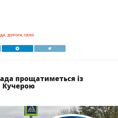
АДА
,
ДОРОГА
,
СЕЛО
мада прощатиметься із
 Кучерою