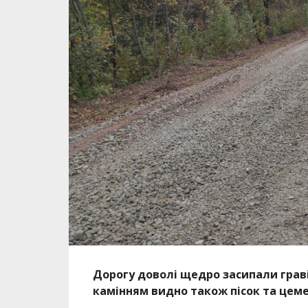
Дорогу доволі щедро засипали гравієм
камінням видно також пісок та цеме