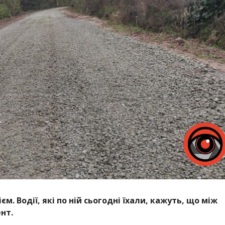
. Водії, які по ній сьогодні їхали, кажуть, що між
нт.