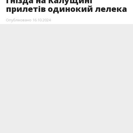
гнізда на Калущині
прилетів одинокий лелека
Опубліковано
16.10.2024
Птах в’є гніздо й поводиться так наче
збирається тут зимувати. Щоправда, коли
трохи холодніє, він кудись зникає на кілька
днів, а потім повертається знову.