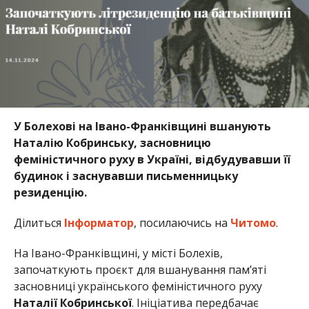
У Болехові на Івано-Франківщині вшанують
Наталію Кобринську, засновницю
феміністичного руху в Україні, відбудувавши її
будинок і заснувавши письменницьку
резиденцію.
Ділиться
Інформатор
, посилаючись на
Читомо
.
На Івано-Франківщині, у місті Болехів,
започаткують проєкт для вшанування пам’яті
засновниці українського феміністичного руху
Наталії Кобринської
. Ініціатива передбачає