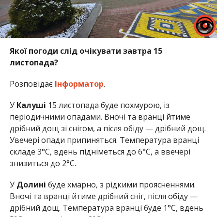
Якої погоди слід очікувати завтра 15
листопада?
Розповідає
Інформатор
.
У
Калуші
15 листопада буде похмурою, із
періодичними опадами. Вночі та вранці йтиме
дрібний дощ зі снігом, а після обіду — дрібний дощ.
Увечері опади припиняться. Температура вранці
складе 3°C, вдень підніметься до 6°C, а ввечері
знизиться до 2°C.
У
Долині
буде хмарно, з рідкими проясненнями.
Вночі та вранці йтиме дрібний сніг, після обіду —
дрібний дощ. Температура вранці буде 1°C, вдень