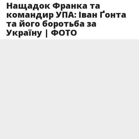
Нащадок Франка та
командир УПА: Іван Ґонта
та його боротьба за
Україну | ФОТО
Опубліковано
14.11.2024
14 листопада в Краєзнавчому музеї Калущини