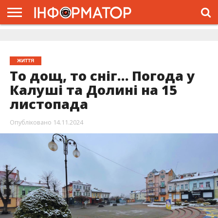
ГОЛОВНА
ЖИТТЯ
ВЛАДА
ГРОШІ
ТРЕШ
ДОЛИНА
РОЗСЛІДУВАННЯ
РЕКЛАМА
ПРО
ПРО
ІНТЕРВ’Ю
ВІДЕО
НАС
ПРОЄКТ
ЖИТТЯ
То дощ, то сніг… Погода у
Калуші та Долині на 15
листопада
Опубліковано
14.11.2024