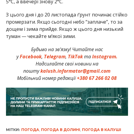
5°C, а ввечері знову 2°C.
З цього дня і до 20 листопада ґрунт починає стійко
промерзати. Якщо сьогодні небо “заплаче”, то за
дощем і зима прийде. Якщо ж цього дня низький
туман — чекайте м’якої зими.
Будьмо на зв’язку! Читайте нас
у
Facebook
,
Telegram
,
TikTok
та
Instagram.
Надсилайте свої новини на
пошту
kalush.informator@gmail.com
Мобільний номер редакції
+380 67 266 02 08
МІТКИ:
ПОГОДА
,
ПОГОДА В ДОЛИНІ
,
ПОГОДА В КАЛУШІ