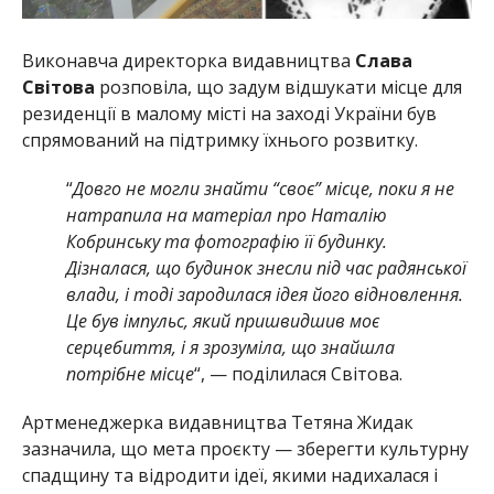
Виконавча директорка видавництва
Слава
Світова
розповіла, що задум відшукати місце для
резиденції в малому місті на заході України був
спрямований на підтримку їхнього розвитку.
“
Довго не могли знайти “своє” місце, поки я не
натрапила на матеріал про Наталію
Кобринську та фотографію її будинку.
Дізналася, що будинок знесли під час радянської
влади, і тоді зародилася ідея його відновлення.
Це був імпульс, який пришвидшив моє
серцебиття, і я зрозуміла, що знайшла
потрібне місце
“, — поділилася Світова.
Артменеджерка видавництва Тетяна Жидак
зазначила, що мета проєкту — зберегти культурну
спадщину та відродити ідеї, якими надихалася і