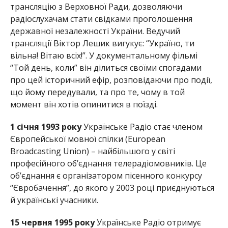
трансляцію з Верховної Ради, дозволяючи
радіослухачам стати свідками проголошення
державної незалежності України. Ведучий
трансляції Віктор Лешик вигукує: “Україно, ти
вільна! Вітаю всіх!”. У документальному фільмі
“Той день, коли” він ділиться своїми спогадами
про цей історичний ефір, розповідаючи про події,
що йому передували, та про те, чому в той
момент він хотів опинитися в поїзді.
1 січня 1993 року
Українське Радіо стає членом
Європейської мовної спілки (European
Broadcasting Union) – найбільшого у світі
професійного об’єднання телерадіомовників. Це
об’єднання є організатором пісенного конкурсу
“Євробачення”, до якого у 2003 році приєднуються
й українські учасники.
15 червня 1995 року
Українське Радіо отримує