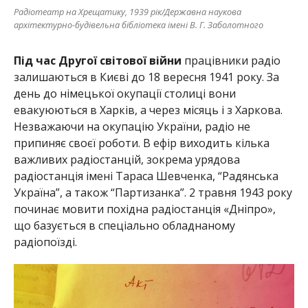
Радіотеатр на Хрещатику, 1939 рік/Державна наукова
архітектурно-будівельна бібліотека імені В. Г. Заболотного
Під час Другої світової війни
працівники радіо
залишаються в Києві до 18 вересня 1941 року. За
день до німецької окупації столиці вони
евакуюються в Харків, а через місяць і з Харкова.
Незважаючи на окупацію України, радіо не
припиняє своєї роботи. В ефір виходить кілька
важливих радіостанцій, зокрема урядова
радіостанція імені Тараса Шевченка, “Радянська
Україна”, а також “Партизанка”. 2 травня 1943 року
починає мовити похідна радіостанція «Дніпро»,
що базується в спеціально обладнаному
радіопоїзді.