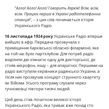
“
Алло! Алло! Алло! Говорить Харків! Всім, всім,
всім. Працює перша в Україні радіотелефонна
станція
“, – з цих слів починається історія
Українського Радіо.
16 листопада 1924 року
Українське Радіо вперше
вийшло в ефір. Передача прозвучала з
приміщення Харківської обласної філармонії, яке
на той час було партклубом. Для потреб радіо
виділили дві кімнати: одну для дикторської, де
стояв мікрофон, іншу – для апаратної. Першими на
радіо виступили керівники радянської України, а
після них прозвучав концерт струнного квартету
ім. Війома. Усього програму слухали через
гучномовці півтори тисячі людей.
Цей день став початком великої історії
Українського Радіо, яка триває вже понад сто