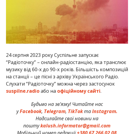
24 серпня 2023 року Суспільне запускає
“Радіоточку” – онлайн-радіостанцію, яка транслює
музику від 60-х до 90-х років. Більшість композицій
на станції – це пісні з архіву Українського Радіо.
Слухати “Радіоточку” можна через застосунок
suspilne.radio
або на
офіційному сайті
.
Будьмо на зв’язку! Читайте нас
у
Facebook
,
Telegram
,
TikTok
та
Instagram.
Надсилайте свої новини на
пошту
kalush.informator@gmail.com
Мобільний номер редакції
+380 67 266 02 08