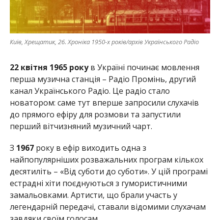
Київ, Хрещатик, 26. Хроніка 1950-х років/архів Українського Радіо
22 квітня 1965 року
в Україні починає мовлення
перша музична станція – Радіо Промінь, другий
канал Українського Радіо. Це радіо стало
новатором: саме тут вперше запросили слухачів
до прямого ефіру для розмови та запустили
перший вітчизняний музичний чарт.
З
1967
року в ефір виходить одна з
найпопулярніших розважальних програм кількох
десятиліть – «Від суботи до суботи». У цій програмі
естрадні хіти поєднуються з гумористичними
замальовками. Артисти, що брали участь у
легендарній передачі, ставали відомими слухачам
завдяки своїм голосам.