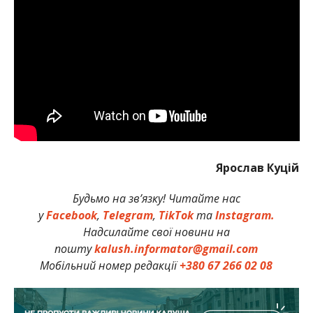
Ярослав Куцій
Будьмо на зв’язку! Читайте нас
у
Facebook
,
Telegram
,
TikTok
та
Instagram.
Надсилайте свої новини на
пошту
kalush.informator@gmail.com
Мобільний номер редакції
+380 67 266 02 08