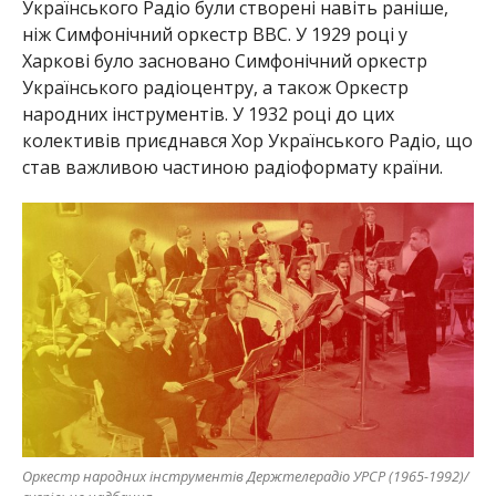
Українського Радіо були створені навіть раніше,
ніж Симфонічний оркестр BBC. У 1929 році у
Харкові було засновано Симфонічний оркестр
Українського радіоцентру, а також Оркестр
народних інструментів. У 1932 році до цих
колективів приєднався Хор Українського Радіо, що
став важливою частиною радіоформату країни.
Оркестр народних інструментів Держтелерадіо УРСР (1965-1992)/