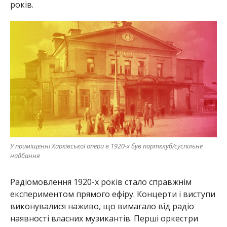
років.
У приміщенні Харківської опери в 1920-х був партклуб/суспільне
надбання
Радіомовлення 1920-х років стало справжнім
експериментом прямого ефіру. Концерти і виступи
виконувалися наживо, що вимагало від радіо
наявності власних музикантів. Перші оркестри