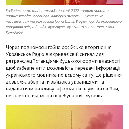
Радіодиктант національної єдності-2022 читала народна
артистка Ада Роговцева. Авторка тексту — українська
письменниця та режисерка Ірина Цілик. В ефірі поряд з Роговцевою
працював ведучий Радіо Культура, музикант і волонтер Роман
Коляда/УР
Через повномасштабне російське вторгнення
Українське Радіо відкриває свій сигнал для
ретрансляції станціями будь-якої форми власності,
щоб забезпечити можливість передачі інформації
українського мовника по всьому світу. Це рішення
дозволяє зберігати зв’язок з українцями та
надавати їм важливу інформацію в умовах війни,
незалежно від місця перебування слухачів.