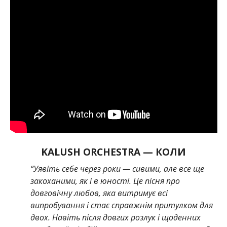
KALUSH ORCHESTRA —
КОЛИ
“Уявіть себе через роки — сивими, але все ще
закоханими, як і в юності. Це пісня про
довговічну любов, яка витримує всі
випробування і стає справжнім притулком для
двох. Навіть після довгих розлук і щоденних