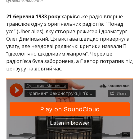
суспільне надбання
21 березня 1933 року
харківське радіо вперше
транслює одну з оригінальних радіоп’єс “Понад
усе” (Uber alles), яку створив режисер і драматург
Олег Димінський. Ця вистава швидко привернула
увагу, але невдовзі радянські критики назвали її
“ідеологічно шкідливим жанром”. Через це
радіоп’єса була заборонена, а її автор потрапив під
цензуру на довгий час.