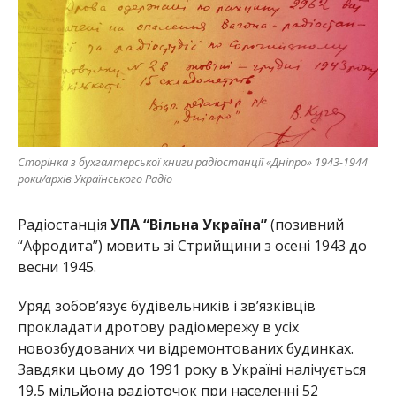
Сторінка з бухгалтерської книги радіостанції «Дніпро» 1943-1944
роки/архів Українського Радіо
Радіостанція
УПА “Вільна Україна”
(позивний
“Афродита”) мовить зі Стрийщини з осені 1943 до
весни 1945.
Уряд зобов’язує будівельників і зв’язківців
прокладати дротову радіомережу в усіх
новозбудованих чи відремонтованих будинках.
Завдяки цьому до 1991 року в Україні налічується
19,5 мільйона радіоточок при населенні 52