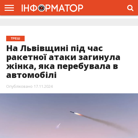
ГОЛОВНА
ЖИТТЯ
ВЛАДА
ГРОШІ
ТРЕШ
ДОЛИНА
РОЗСЛІДУВАННЯ
РЕКЛАМА
ПРО
ПРО
ІНТЕРВ’Ю
ВІДЕО
НАС
ПРОЄКТ
ТРЕШ
На Львівщині під час
ракетної атаки загинула
жінка, яка перебувала в
автомобілі
Опубліковано
17.11.2024