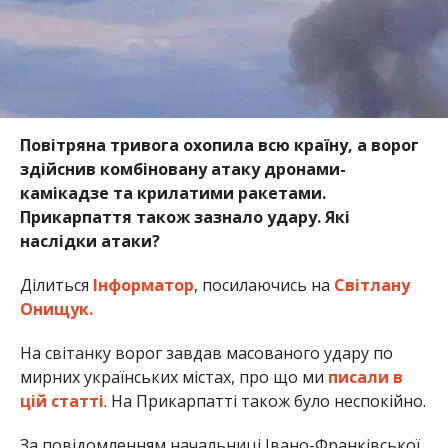
Повітряна тривога охопила всю країну, а ворог
здійснив комбіновану атаку дронами-
камікадзе та крилатими ракетами.
Прикарпаття також зазнало удару. Які
наслідки атаки?
Ділиться
Інформатор
, посилаючись на
Світлану
Онищук.
На світанку ворог завдав масованого удару по
мирних українських містах, про що ми
писали в
цій статті
. На Прикарпатті також було неспокійно.
За повідомленням начальниці Івано-Франківської