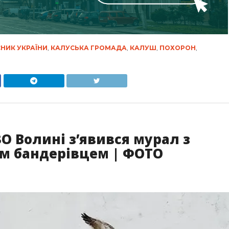
НИК УКРАЇНИ
,
КАЛУСЬКА ГРОМАДА
,
КАЛУШ
,
ПОХОРОН
,
ІЗО Волині зʼявився мурал з
им бандерівцем | ФОТО