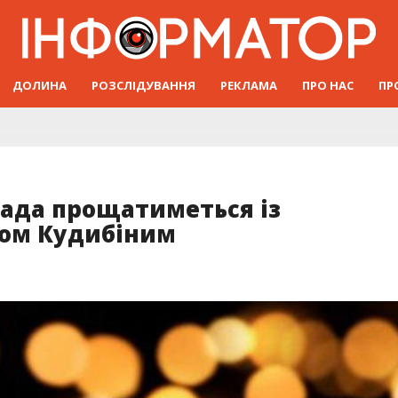
ДОЛИНА
РОЗСЛІДУВАННЯ
РЕКЛАМА
ПРО НАС
ПР
мада прощатиметься із
ном Кудибіним