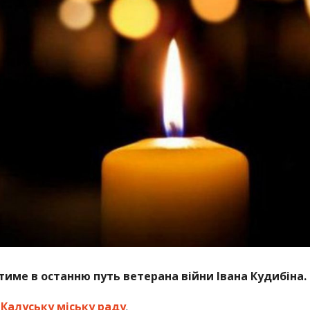
име в останню путь ветерана війни Івана Кудибіна.
а
Калуську міську раду
.