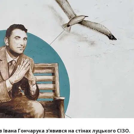
 Івана Гончарука з’явився на стінах луцького СІЗО.