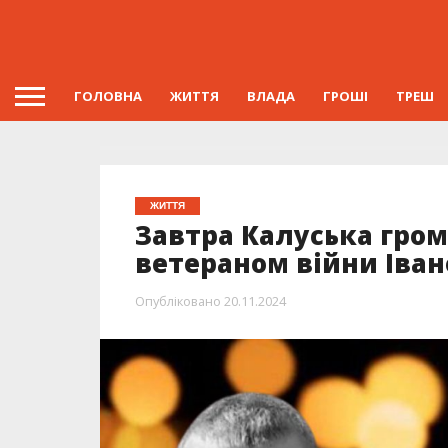
ГОЛОВНА
ЖИТТЯ
ВЛАДА
ГРОШІ
ТРЕШ
ЖИТТЯ
Завтра Калуська гро
ветераном війни Іва
Опубліковано
20.11.2024