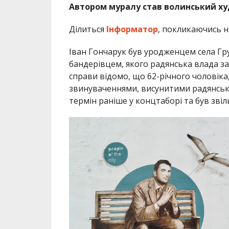
Автором муралу став волинський х
Ділиться
Інформатор
, покликаючись н
Іван Гончарук був уродженцем села Гр
бандерівцем, якого радянська влада зас
справи відомо, що 62-річного чоловіка,
звинуваченнями, висунитими радянсько
термін раніше у концтаборі та був звіль