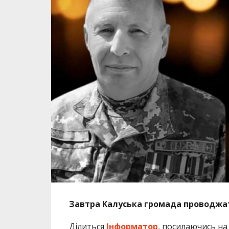
Завтра Калуська громада проводжат
Ділиться
Інформатор
, посилаючись н