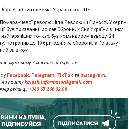
борі Всіх Святих Землі Української ПЦУ.
омаранчевої революції та Революції Гідності. У серпні
ації був призваний до лав Збройних Сил України в числі
у найгарячіших точках, був командиром взводу. 24
у, потрапив до 10 бригади, яка обороняла Київську
ний за віком.
шана мужньому Захисникові України!
ас у
Facebook
,
Telegram
,
TikTok
та
Instagram.
и на пошту
kalush.informator@gmail.com
мер редакції
+380 67 266 02 08