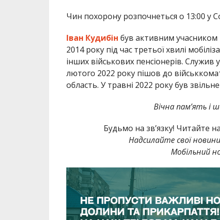
Чин похорону розпочнеться о 13:00 у Со
Іван Кудибін
був активним учасником П
2014 року під час третьої хвилі мобіліз
інших військових пенсіонерів. Служив 
лютого 2022 року пішов до військкомат
область. У травні 2022 року був звільне
Вічна пам’ять і 
Будьмо на зв’язку! Читайте н
Надсилайте свої новин
Мобільний но