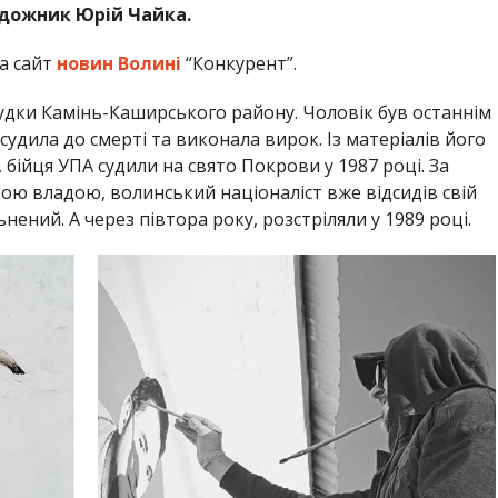
удожник Юрій Чайка.
а сайт
новин Волині
“Конкурент”.
удки Камінь-Каширського району. Чоловік був останнім
удила до смерті та виконала вирок. Із матеріалів його
 бійця УПА судили на свято Покрови у 1987 році. За
ю владою, волинський націоналіст вже відсидів свій
нений. А через півтора року, розстріляли у 1989 році.