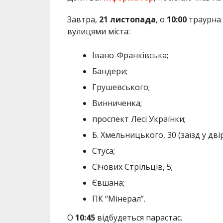
Завтра,
21 листопада
, о
10:00
траурна 
вулицями міста:
Івано-Франківська;
Бандери;
Грушевського;
Винниченка;
проспект Лесі Українки;
Б. Хмельницького, 30 (заїзд у двір
Стуса;
Січових Стрільців, 5;
Євшана;
ПК “Мінерал”.
О
10:45
відбудеться парастас.