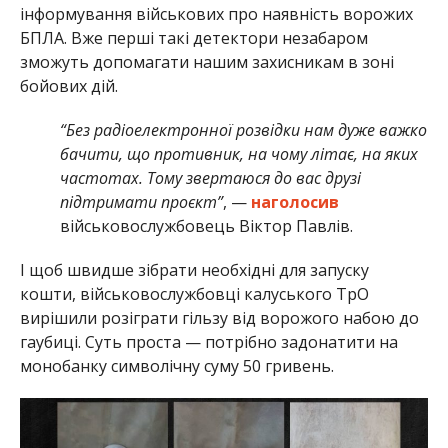
інформування військових про наявність ворожих
БПЛА. Вже перші такі детектори незабаром
зможуть допомагати нашим захисникам в зоні
бойових дій.
“Без радіоелектронної розвідки нам дуже важко
бачити, що противник, на чому літає, на яких
частотах. Тому звертаюся до вас друзі
підтримати проєкт”
, —
наголосив
військовослужбовець Віктор Павлів.
І щоб швидше зібрати необхідні для запуску
кошти, військовослужбовці калуського ТрО
вирішили розіграти гільзу від ворожого набою до
гаубиці. Суть проста — потрібно задонатити на
монобанку символічну суму 50 гривень.