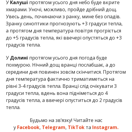
У
Калуші
протягом усього дня небо буде вкрите
хмарами. Уночі, можливо, пройде дрібний дощ.
Увесь день, починаючи з ранку, мине без опадів.
Зранку синоптики прогнозують +3 градуси тепла,
а протягом дня температура повітря прогріється
до +5 градусів тепла, які ввечері опустяться до +3
градусів тепла.
У
Долині
протягом усього дня погода буде
похмурою. Нічний дощ вранці послабшає, а до
середини дня повинен зовсім скінчитися. Протягом
дня температура фактично триматиметься на
рівні 3-4 градусів тепла. Вранці слід очікувати 3
градуси тепла, вдень вона підніметься до 4
градусів тепла, а ввечері опуститься до 2 градусів
тепла.
Будьмо на зв’язку! Читайте нас
у
Facebook
,
Telegram
,
TikTok
та
Instagram.