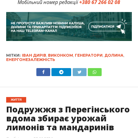
Мобільний номер редакції
+380 67 266 02 08
МІТКИ:
ІВАН ДИРІВ
,
ВИКОНКОМ
,
ГЕНЕРАТОРИ
,
ДОЛИНА
,
ЕНЕРГОНЕЗАЛЕЖНІСТЬ
ЖИТТЯ
Подружжя з Перегінського
вдома збирає урожай
лимонів та мандаринів