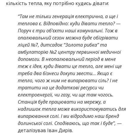
кількість тепла, яку потрібно кудись дівати:
“Там не тільки генерація електрична, а ще і
теплова є. Відповідно: куди дівати тепло? —
Поруч є три об’єкти наші комунальні. Тож в
опалювальний сезон можна буде обігрівати
ліцей №7, дитсадок “Золота рибка” та
амбулаторію №2 центру первинної медичної
допомоги. В неопалювальний період в мене
теж є ідея, куди дівати це тепло, але мені ще
треба два бізнеси докупи звести… Якщо є
тепло, чого ж ним не випарювати сіль? І не
тратити на це додаткові ресурси чи
електроенергії, чи газу, чи ще там чогось.
Станція буде працювати на мережу, а
надлишок тепла може використовуватись для
випарювання солі. І ми відродимо наш бренд
долинської солі. Сподіваюсь, що так і буде”,
—
деталізував Іван Дирів.