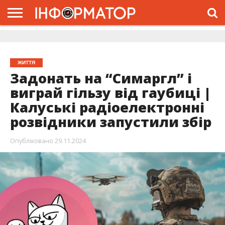
ГОЛОВНА
ЖИТТЯ
ВЛАДА
ГРОШІ
ТРЕШ
ДОЛИНА
РОЗСЛІДУВАННЯ
РЕКЛАМА
ПРО
ПРО
ІНТЕРВ’Ю
ВІДЕО
НАС
ПРОЄКТ
ЖИТТЯ
Задонать на “Симаргл” і
виграй гільзу від гаубиці |
Калуські радіоелектронні
розвідники запустили збір
Опубліковано
29.11.2024