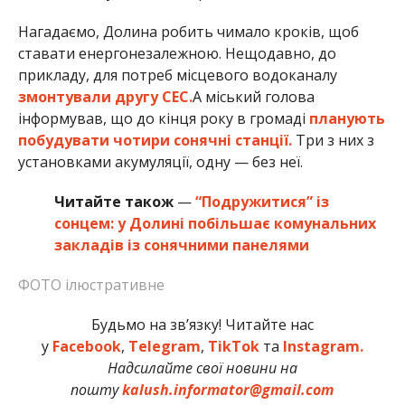
Нагадаємо, Долина робить чимало кроків, щоб
ставати енергонезалежною. Нещодавно, до
прикладу, для потреб місцевого водоканалу
змонтували другу СЕС.
А міський голова
інформував, що до кінця року в громаді
планують
побудувати чотири сонячні станції.
Три з них з
установками акумуляції, одну — без неї.
Читайте також
—
“Подружитися” із
сонцем: у Долині побільшає комунальних
закладів із сонячними панелями
ФОТО ілюстративне
Будьмо на зв’язку! Читайте нас
у
Facebook
,
Telegram
,
TikTok
та
Instagram.
Надсилайте свої новини на
пошту
kalush.informator@gmail.com