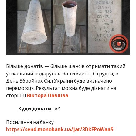
Більше донатів — більше шансів отримати такий
унікальний подарунок. За тиждень, 6 грудня, в
День Збройних Сил України буде визначено
переможця. Результат можна буде дізнати на
сторінці
Віктора Павліва
.
Куди донатити?
Посилання на банку
https://send.monobank.ua/jar/3DkEPoWaaS