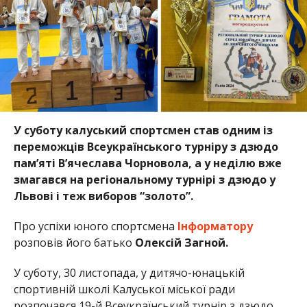
У суботу калуський спортсмен став одним із
переможців Всеукраїнського турніру з дзюдо
пам’яті В’ячеслава Чорновола, а у неділю вже
змагався на регіональному турнірі з дзюдо у
Львові і теж виборов “золото”.
Про успіхи юного спортсмена
Інформатору
розповів його батько
Олексій Загной.
У суботу, 30 листопада, у дитячо-юнацькій
спортивній школі Калуської міської ради
розпочався 19-й Всеукраїнський турнір з дзюдо