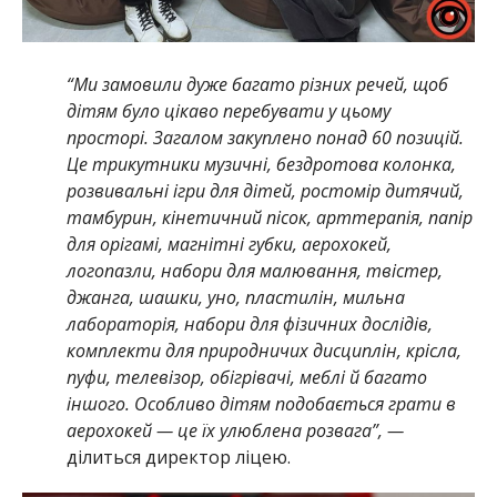
“Ми замовили дуже багато різних речей, щоб
дітям було цікаво перебувати у цьому
просторі. Загалом закуплено понад 60 позицій.
Це трикутники музичні, бездротова колонка,
розвивальні ігри для дітей, ростомір дитячий,
тамбурин, кінетичний пісок, арттерапія, папір
для орігамі, магнітні губки, аерохокей,
логопазли, набори для малювання, твістер,
джанга, шашки, уно, пластилін, мильна
лабораторія, набори для фізичних дослідів,
комплекти для природничих дисциплін, крісла,
пуфи, телевізор, обігрівачі, меблі й багато
іншого. Особливо дітям подобається грати в
аерохокей — це їх улюблена розвага”, —
ділиться директор ліцею.