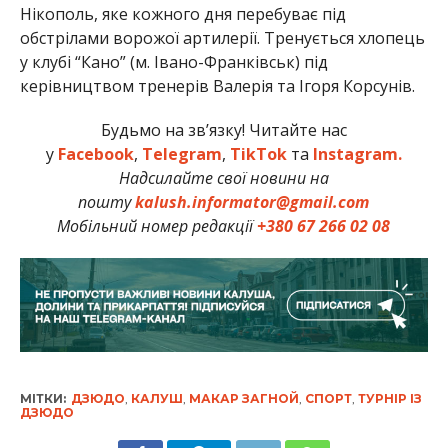
Нікополь, яке кожного дня перебуває під
обстрілами ворожої артилерії. Тренується хлопець
у клубі “Кано” (м. Івано-Франківськ) під
керівництвом тренерів Валерія та Ігоря Корсунів.
Будьмо на зв’язку! Читайте нас
у
Facebook
,
Telegram
,
TikTok
та
Instagram.
Надсилайте свої новини на
пошту
kalush.informator@gmail.com
Мобільний номер редакції
+380 67 266 02 08
МІТКИ:
ДЗЮДО
,
КАЛУШ
,
МАКАР ЗАГНОЙ
,
СПОРТ
,
ТУРНІР ІЗ
ДЗЮДО