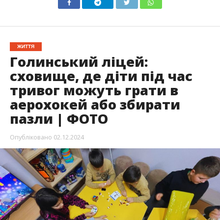
ЖИТТЯ
Голинський ліцей:
сховище, де діти під час
тривог можуть грати в
аерохокей або збирати
пазли | ФОТО
Опубліковано
02.12.2024