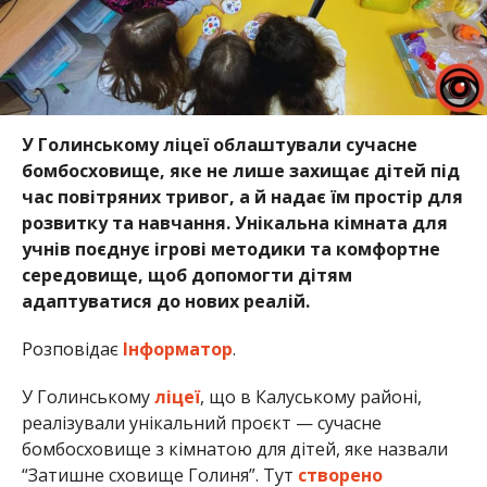
У Голинському ліцеї облаштували сучасне
бомбосховище, яке не лише захищає дітей під
час повітряних тривог, а й надає їм простір для
розвитку та навчання. Унікальна кімната для
учнів поєднує ігрові методики та комфортне
середовище, щоб допомогти дітям
адаптуватися до нових реалій.
Розповідає
Інформатор
.
У Голинському
ліцеї
, що в Калуському районі,
реалізували унікальний проєкт — сучасне
бомбосховище з кімнатою для дітей, яке назвали
“Затишне сховище Голиня”. Тут
створено