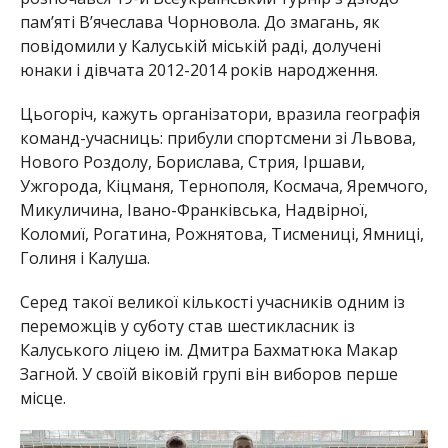
пам’яті В’ячеслава Чорновола. До змагань, як
повідомили у Калуській міській раді, долучені
юнаки і дівчата 2012-2014 років народження.
Цьогоріч, кажуть організатори, вразила географія
команд-учасниць: прибули спортсмени зі Львова,
Нового Роздолу, Борислава, Стрия, Іршави,
Ужгорода, Кіцманя, Тернополя, Космача, Яремчого,
Микуличина, Івано-Франківська, Надвірної,
Коломиї, Рогатина, Рожнятова, Тисмениці, Ямниці,
Голиня і Калуша.
Серед такої великої кількості учасників одним із
переможців у суботу став шестикласник із
Калуського ліцею ім. Дмитра Бахматюка Макар
Загной. У своїй віковій групі він виборов перше
місце.