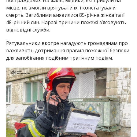
постраждалих. На жаль, медики, які прибули на
місце, не змогли врятувати їх, і констатували
смерть. Загиблими виявилися 85-річна жінка та її
48-річний син. Наразі причини пожежі з’ясовують
відповідні служби.
Рятувальники вкотре нагадують громадянам про
важливість дотримання правил пожежної безпеки
для запобігання подібним трагічним подіям.