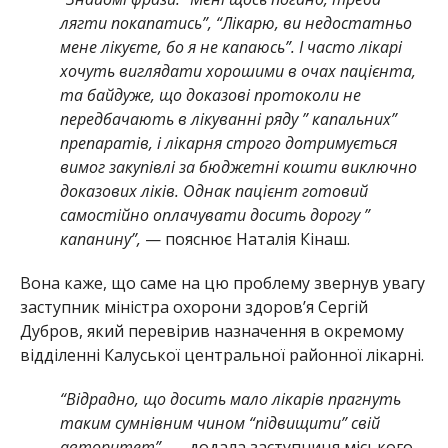
лягти покапатись”, “Лікарю, ви недостатньо
мене лікуєте, бо я не капаюсь”. І часто лікарі
хочуть виглядати хорошими в очах пацієнта,
та байдуже, що доказові протоколи не
передбачають в лікуванні ряду ” капальних”
препаратів, і лікарня строго дотримується
вимог закупівлі за бюджетні кошти виключно
доказових ліків. Однак пацієнт готовий
самостійно оплачувати досить дорогу ”
капанину”,
— пояснює Наталія Кінаш.
Вона каже, що саме на цю проблему звернув увагу
заступник міністра охорони здоров’я Сергій
Дубров, який перевірив назначення в окремому
відділенні Калуської центральної районної лікарні.
“Відрадно, що досить мало лікарів прагнуть
таким сумнівним чином “підвищити” свій
авторитет”,
— додала заступниця міського