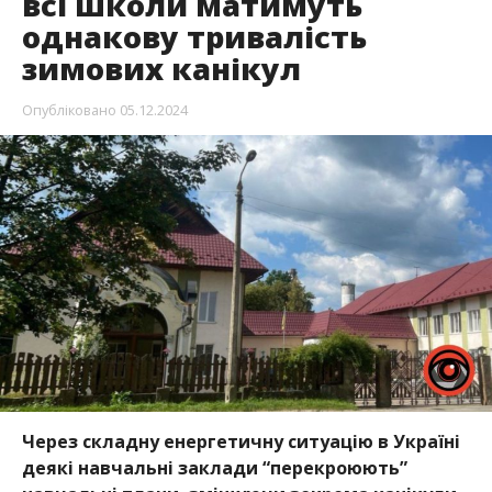
всі школи матимуть
однакову тривалість
зимових канікул
Опубліковано
05.12.2024
Через складну енергетичну ситуацію в Україні
деякі навчальні заклади “перекроюють”