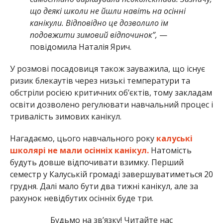
що деякі школи не йшли навіть на осінні
канікули. Відповідно це дозволило їм
подовжити зимовий відпочинок”,
—
повідомила Наталія Ярич.
У розмові посадовиця також зауважила, що існує
ризик блекаутів через низькі температури та
обстріли росією критичних об’єктів, тому закладам
освіти дозволено регулювати навчальний процес і
тривалість зимових канікул.
Нагадаємо, цього навчального року
калуські
школярі не мали осінніх канікул.
Натомість
будуть довше відпочивати взимку. Перший
семестр у Калуській громаді завершуватиметься 20
грудня. Далі мало бути два тижні канікул, але за
рахунок невідбутих осінніх буде три.
Будьмо на зв’язку! Читайте нас