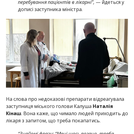
перебування пацієнтів в лікарні”,
— йдеться у
дописі заступника міністра.
На слова про недоказові препарати відреагувала
заступниця міського голови Калуша
Наталія
Кінаш
. Вона каже, що чимало людей приходить до
лікаря з запитом, що треба покапатись.
“Знайомі фрази: “Мені щось погано, треба