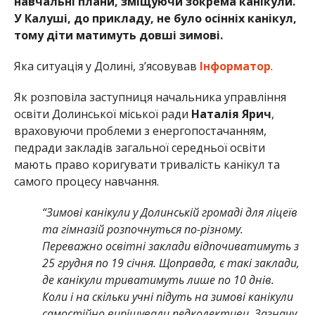
навчальні плани, зміщуючи зокрема канікули.
У Калуші, до прикладу, не було осінніх канікул,
тому діти матимуть довші зимові.
Яка ситуація у Долині, з’ясовував
Інформатор
.
Як розповіла заступниця начальника управління
освіти Долинської міської ради
Наталія Ярич
,
враховуючи проблеми з енергопостачанням,
педради закладів загальної середньої освіти
мають право коригувати тривалість канікул та
самого процесу навчання.
“Зимові канікули у Долинській громаді для ліцеїв
та гімназій розпочнуться по-різному.
Переважно освітні заклади відпочиватимуть з
25 грудня по 19 січня. Щоправда, є такі заклади,
де канікули триватимуть лише по 10 днів.
Коли і на скільки учні підуть на зимові канікули
самостійно вирішували педколективи. Зазначу,