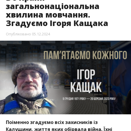
загальнонаціональна
хвилина мовчання.
Згадуємо Ігоря Кащака
Опубліковано
05.12.2024
Поіменно згадуємо всіх захисників із
Калущини, життя яких обірвала війна. Їхні