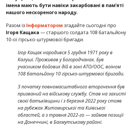
імена мають бути навіки закарбовані в пам’яті
нашого нескореного народу.
Разом із
Інформатором
згадайте сьогодні про
Ігоря Кащака
— старшого солдата 108 батальйону
10-ої гірсько-штурмової бригади.
Ігор Кащак народився 5 грудня 1971 року в
Калуші. Проживав у Богородчанах. Був
учасником бойових дій в зоні АТО/ООС, воїном
108 батальйону 10 гірсько-штурмової бригади.
З початку повномасштабного вторгнення був
призваний на військову службу. Став на захисті
своєї батьківщини і з березня 2022 року стояв
на рубежах Житомирської та Київської
областей, а з травня 2022-го — займав позиції
на Донеччині, в Бахмутському районі.