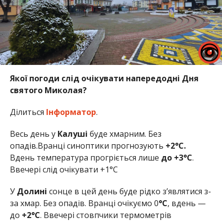
Якої погоди слід очікувати напередодні Дня
святого Миколая?
Ділиться
Інформатор
.
Весь день у
Калуші
буде хмарним. Без
опадів.Вранці синоптики прогнозують
+2°C.
Вдень температура прогріється лише
до +3°C
.
Ввечері слід очікувати +1°C
У
Долині
сонце в цей день буде рідко з’являтися з-
за хмар. Без опадів. Вранці очікуємо 0
°C
, вдень —
до
+2°C
. Ввечері стовпчики термометрів