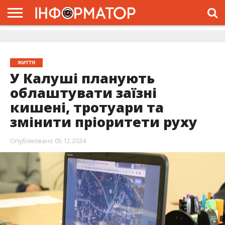
ГОЛОВНА
ЖИТТЯ
ВЛАДА
ГРОШІ
ТРЕШ
ДОЛИНА
РОЗСЛІДУВАННЯ
РЕКЛАМА
ПРО
ПРО
ІНТЕРВ’Ю
ВІДЕО
НАС
ПРОЄКТ
ЖИТТЯ
У Калуші планують
облаштувати заїзні
кишені, тротуари та
змінити пріоритети руху
Опубліковано
05.12.2024