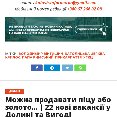
пошту
kalush.informator@gmail.com
Мобільний номер редакції
+380 67 266 02 08
МІТКИ:
ВОЛОДИМИР ВІЙТИШИН
,
КАТОЛИЦЬКА ЦЕРКВА
,
КРИЛОС
,
ПАПА РИМСЬКИЙ
,
ПРИКАРПАТТЯ
,
УГКЦ
ДОЛИНА
Можна продавати піцу або
золото… | 22 нові вакансії у
Долині та Вигоді