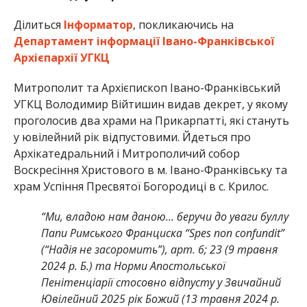
Ділиться
Інформатор
, покликаючись на
Департамент інформації Івано-Франківської
Архієпархії УГКЦ
Митрополит та Архієпископ Івано-Франківський
УГКЦ Володимир Війтишин видав декрет, у якому
проголосив два храми на Прикарпатті, які стануть
у ювілейний рік відпустовими. Йдеться про
Архікатедральний і Митрополичий собор
Воскресіння Христового в м. Івано-Франківську та
храм Успіння Пресвятої Богородиці в с. Крилос.
“Ми, владою нам даною… беручи до уваги буллу
Папи Римського Франциска “Spes non confundit”
(“Надія не засоромить”), арт. 6; 23 (9 травня
2024 р. Б.) та Норми Апостольської
Пенітенціарії стосовно відпусту у Звичайний
Ювілейний 2025 рік Божий (13 травня 2024 р.