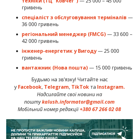
техніки (ТЦ “Ковчег”)
— 25 000 – 45 000
гривень
спеціаліст з обслуговування терміналів
—
36 000 гривень
регіональний менеджер (FMCG)
— 33 600 –
42 000 гривень
інженер-енергетик у Вигоду
— 25 000
гривень
вантажник (Нова пошта)
— 15 000 гривень
Будьмо на зв’язку! Читайте нас
у
Facebook
,
Telegram
,
TikTok
та
Instagram.
Надсилайте свої новини на
пошту
kalush.informator@gmail.com
Мобільний номер редакції
+380 67 266 02 08