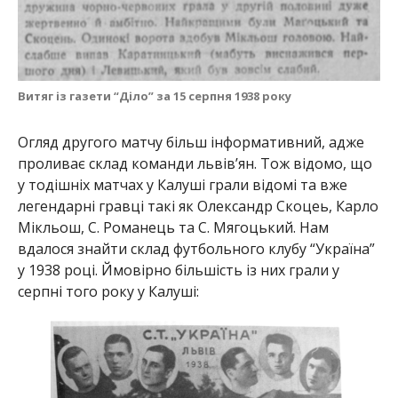
Витяг із газети “Діло” за 15 серпня 1938 року
Огляд другого матчу більш інформативний, адже
проливає склад команди львів’ян. Тож відомо, що
у тодішніх матчах у Калуші грали відомі та вже
легендарні гравці такі як Олександр Скоцеь, Карло
Мікльош, С. Романець та С. Мягоцький. Нам
вдалося знайти склад футбольного клубу “Україна”
у 1938 році. Ймовірно більшість із них грали у
серпні того року у Калуші: