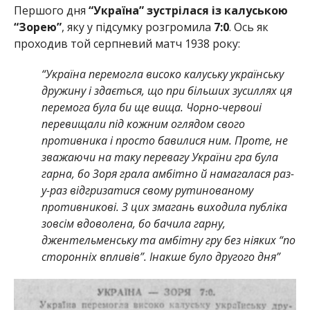
Першого дня
“Україна” зустрілася із калуською
“Зорею”
, яку у підсумку розгромила
7:0
. Ось як
проходив той серпневий матч 1938 року:
“Україна перемогла високо калуську українську
дружину і здається, що при більших зусиллях ця
перемога була би ще вища. Чорно-червоиі
перевищали під кожним оглядом свого
противника і просто бавилися ним. Проте, не
зважаючи на таку перевагу України гра була
гарна, бо Зоря грала амбітно й намагалася раз-
у-раз відгризатися свому рутинованому
противникові. З цих змагань виходила публіка
зовсім вдоволена, бо бачила гарну,
джентельменську та амбітну гру без ніяких “по
сторонніх впливів”. Інакше було другого дня”