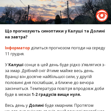
Що прогнозують синоптики у Калуші та Долині
на завтра?
Інформатор
ділиться прогнозом погоди на середу
11 грудня.
У
Калуші
сонце в цей день буде рідко з’являтися з-
за хмар. Дрібний сніг йтиме майже весь день.
Вранці він досягне найбільшої сили, у другій
половині дня послабшає, а ближче до вечора
закінчиться. Температура повітря впродовж доби
буде в межах
1-2 градусів вище нуля.
Весь день у
Долині
буде хмарним. Протягом