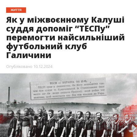
ЖИТТЯ
Як у міжвоєнному Калуші
суддя допоміг “ТЕСПу”
перемогти найсильніший
футбольний клуб
Галичини
Опубліковано
10.12.2024