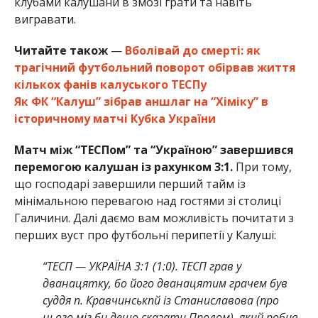
клубами калушани в змозі грати та навіть
вигравати.
Читайте також
—
Вболівай до смерті: як
трагічний футбольний поворот обірвав життя
кількох фанів калуського ТЕСПу
Як ФК “Калуш” зібрав аншлаг на “Хіміку” в
історичному матчі Кубка України
Матч між “ТЕСПом” та “Україною” завершився
перемогою калушан із рахунком 3:1.
При тому,
що господарі завершили перший тайм із
мінімальною перевагою над гостями зі столиці
Галичини. Далі даємо вам можливість почитати з
перших вуст про футбольні перипетії у Калуші:
“ТЕСП — УКРАЇНА 3:1 (1:0). ТЕСП грав у
дванацятку, бо його дванацятим грачем був
суддя п. Кравчинськпй із Станиславова (про
нього міг би дещо сказати Пролом), який робив