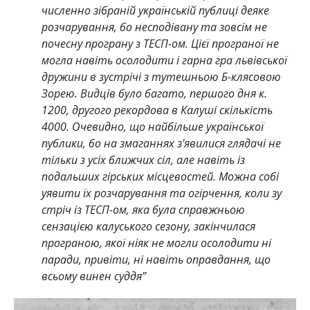
численно зібраній українській публиці деяке
розчарування, бо несподівану та зовсім не
почесну програну з ТЕСП-ом. Цієї програної не
могла навіть осолодити і гарна гра львівської
дружини в зустрічі з тутешньою Б-клясовою
Зорею. Видців було багато, першого дня к.
1200, другого рекордова в Калуші скількість
4000. Очевидно, що найбільше української
публики, бо на змаганнях з’явилися глядачі не
тільки з усіх ближчих сіл, але навіть із
подальших гірських місцевостей. Можна собі
уявити їх розчарування та огірчення, коли зу
стріч із ТЕСП-ом, яка була справжньою
сензацією калуського сезону, закінчилася
програною, якої ніяк не могли осолодити ні
паради, привіти, ні навіть оправдання, що
всьому винен суддя”