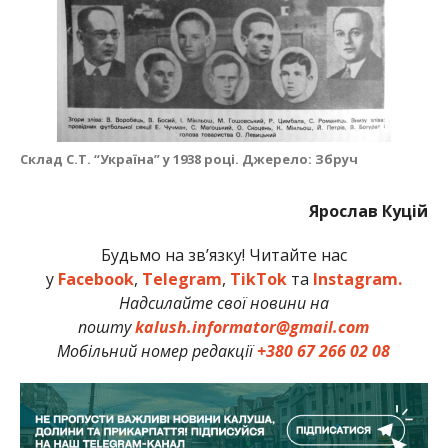
Склад С.Т. “Україна” у 1938 році. Джерело: Збруч
Ярослав Куцій
Будьмо на зв’язку! Читайте нас
у
Facebook
,
Telegram
,
TikTok
та
Instagram.
Надсилайте свої новини на
пошту
kalush.informator@gmail.com
Мобільний номер редакції
+380 67 266 02 08