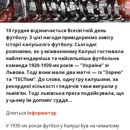
10 грудня відзначається Всесвітній день
футболу. З цієї нагоди привідкриємо завісу
історії калуського футболу. Сьогодні
розповімо, як у міжвоєнному Калуші гостювала
найлегендарніша та найсильніша футбольна
команда 1920-1930-их років — “Україна” зі
Львова. Тоді вони мали два матчі — із “Зорею”
та “ТЕСПом”. До слова, одну гру калушани, за
рекордної кількості глядячів таки виграли у
львів’ян. Тоді львівська преса подейкувала, що
у цьому їм допоміг суддя…
Ділиться
Інформатор
.
У 1930-их роках футбол у Калуші був на чималому