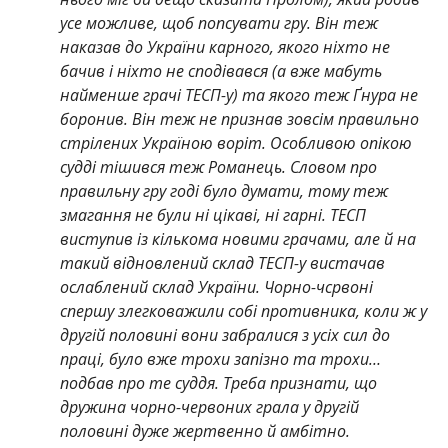
усе можливе, щоб попсувати гру. Він теж
наказав до України карного, якого ніхто не
бачив і ніхто не сподівався (а вже мабуть
найменше грачі ТЕСП-у) та якого теж Ґнура не
боронив. Він теж не признав зовсім правильно
стрілених Україною воріт. Особливою опікою
судді тішився теж Романець. Словом про
правильну гру годі було думати, тому теж
змагання не були ні цікаві, ні гарні. ТЕСП
виступив із кількома новими грачами, але й на
такий відновлений склад ТЕСП-у вистачав
ослаблений склад України. Чорно-чсрвоні
спершу злегковажили собі противника, коли ж у
другій половині вони забралися з усіх сил до
праці, було вже трохи запізно та трохи…
подбав про те суддя. Треба признати, що
дружина чорно-червоних грала у другій
половині дуже жертвенно й амбітно.