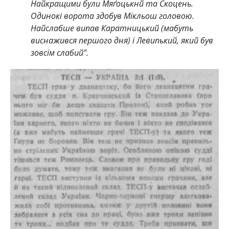
Найкращими були Мяґоцькнй та Скоцень.
Одинокі ворота здобув Мікльош головою.
Найслабше випав Каратницький (мабуть
виснажився першого дня) і Левипький, який був
зовсім слабий”.