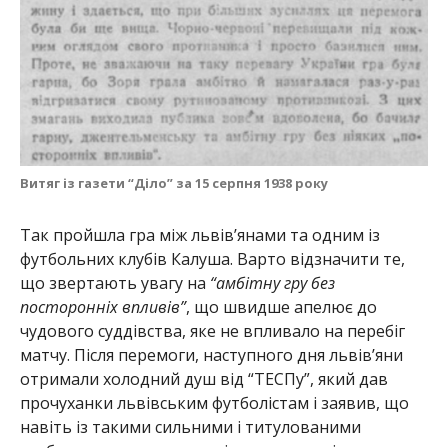
Витяг із газети “Діло” за 15 серпня 1938 року
Так пройшла гра між львів’янами та одним із
футбольних клубів Калуша. Варто відзначити те,
що звертають увагу на
“амбітну гру без
посторонніх впливів”
, що швидше апелює до
чудового суддівства, яке не впливало на перебіг
матчу. Після перемоги, наступного дня львів’яни
отримали холодний душ від “ТЕСПу”, який дав
прочуханки львівським футболістам і заявив, що
навіть із такими сильними і титулованими