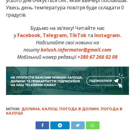
усього дня очікується сніг, який ввечері послабшає.
Увесь день температура повітря буде складати 0
градусів.
Будьмо на зв’язку! Читайте нас
у
Facebook
,
Telegram
,
TikTok
та
Instagram.
Надсилайте свої новини на
пошту
kalush.informator@gmail.com
Мобільний номер редакції
+380 67 266 02 08
МІТКИ:
ДОЛИНА
,
КАЛУШ
,
ПОГОДА В ДОЛИНІ
,
ПОГОДА В
КАЛУШІ