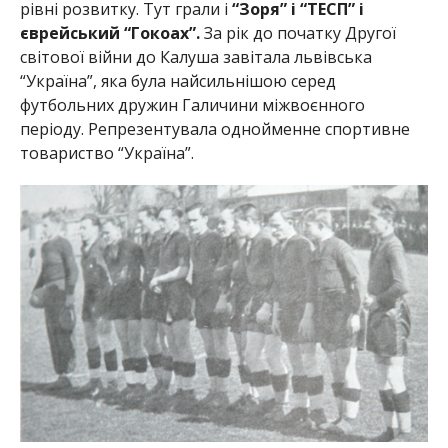
рівні розвитку. Тут грали і
“Зоря” і “ТЕСП” і
єврейський “Гокоах”.
За рік до початку Другої
світової війни до Калуша завітала львівська
“Україна”, яка була найсильнішою серед
футбольних дружин Галичини міжвоєнного
періоду. Репрезентувала однойменне спортивне
товариство “Україна”.