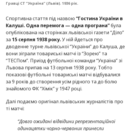
Гравці СТ “Україна” (Львів). 1936 рік.
Спортивна стаття під назвою
“Гостина України в
Калуші. Одна перемога — одна програна”
була
опублікована на сторінках львівської газети “Діло”
за
15 серпня 1938 року.
У ній йдеться про
дводенне турне львівської “України” до Калуша, де
вони зіграли товариські матчі із “Зорею” та
“ТЕСПом”. Приїзд футбольної команди “Україна” зі
Львова припав на 13 серпня 1938 року. Тобто
показові футбольні товариські матчі відбувалися
за 9 років до створення усім рідного та до болю
знайомого ФК “Хімік” у 1947 році.
Далі подаємо оригінал львівських журналістів про
ті матчі:
“Довго ожидані відвідини репрезентаційної
одинацятки чорно-червоних принесли