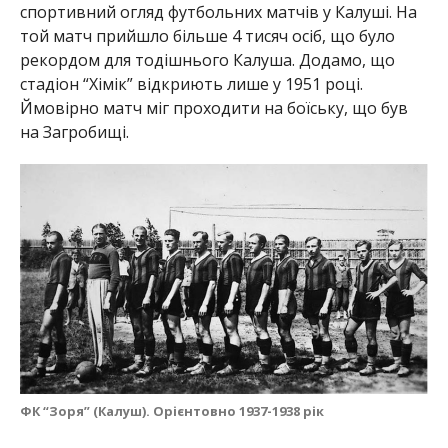
спортивний огляд футбольних матчів у Калуші. На
той матч прийшло більше 4 тисяч осіб, що було
рекордом для тодішнього Калуша. Додамо, що
стадіон “Хімік” відкриють лише у 1951 році.
Ймовірно матч міг проходити на боїську, що був
на Загробищі.
ФК “Зоря” (Калуш). Орієнтовно 1937-1938 рік