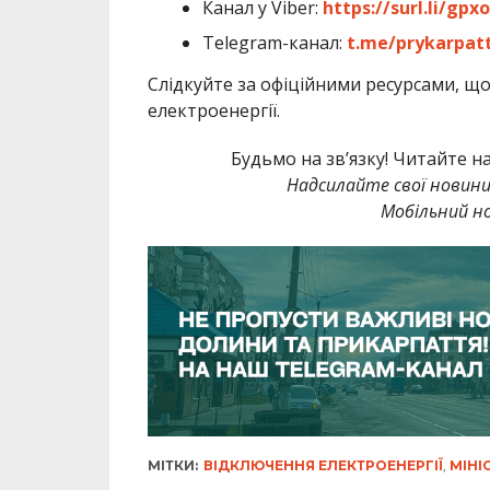
Канал у Viber:
https://surl.li/gpxo
Telegram-канал:
t.me/prykarpatt
Слідкуйте за офіційними ресурсами, щ
електроенергії.
Будьмо на зв’язку! Читайте н
Надсилайте свої новин
Мобільний но
МІТКИ:
ВІДКЛЮЧЕННЯ ЕЛЕКТРОЕНЕРГІЇ
,
МІНІ