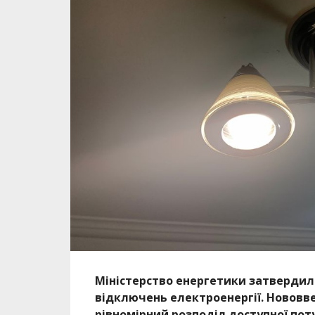
Міністерство енергетики затвердило
відключень електроенергії. Нововв
рівномірний розподіл доступної пот