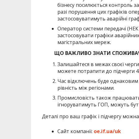
бізнесу посилюється контроль за
разі порушення цих графіків опе
застосовуватимуть аварійні граф
Оператор системи передачі (НЕК
застосовувати графіки аварійни
магістральних мереж.
ЩО ВАЖЛИВО ЗНАТИ СПОЖИВА
Залишайтеся в межах своєї черги.
можете потрапити до підчерги 4.1
Час відключень буде однаковим д
рівність між регіонами.
Промисловість також працювати
ігноруватимуть ГОП, можуть бут
Деталі про ваш графік і підчергу можна
Сайт компанії:
oe.if.ua/uk