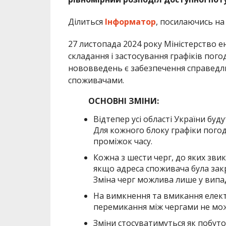
Ділиться
Інформатор
, посилаючись н
27 листопада 2024 року Міністерство е
складання і застосування графіків пог
нововведень є забезпечення справедли
споживачами.
ОСНОВНІ ЗМІНИ:
Відтепер усі області України буд
Для кожного блоку графіки пого
проміжок часу.
Кожна з шести черг, до яких звик
якщо адреса споживача була закрі
Зміна черг можлива лише у випа
На вимкнення та вмикання елект
перемикання між чергами не мож
Зміни стосуватимуться як побуто