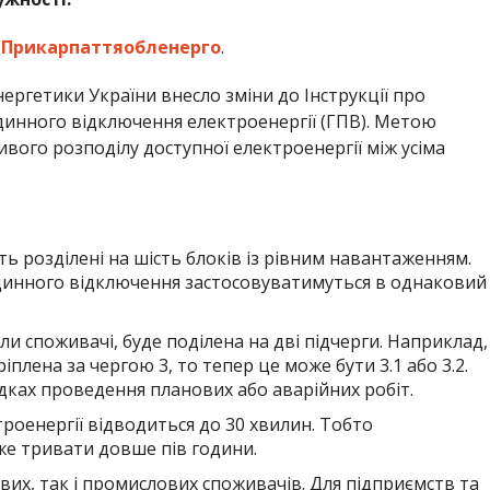
а
Прикарпаттяобленерго
.
нергетики України внесло зміни до Інструкції про
одинного відключення електроенергії (ГПВ). Метою
вого розподілу доступної електроенергії між усіма
уть розділені на шість блоків із рівним навантаженням.
динного відключення застосовуватимуться в однаковий
ли споживачі, буде поділена на дві підчерги. Наприклад,
плена за чергою 3, то тепер це може бути 3.1 або 3.2.
дках проведення планових або аварійних робіт.
роенергії відводиться до 30 хвилин. Тобто
е тривати довше пів години.
вих, так і промислових споживачів. Для підприємств та