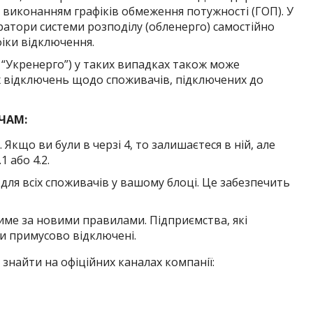
 виконанням графіків обмеження потужності (ГОП). У
ратори системи розподілу (обленерго) самостійно
іки відключення.
 “Укренерго”) у таких випадках також може
х відключень щодо споживачів, підключених до
ЧАМ:
 Якщо ви були в черзі 4, то залишаєтеся в ній, але
 або 4.2.
ля всіх споживачів у вашому блоці. Це забезпечить
ме за новими правилами. Підприємства, які
и примусово відключені.
 знайти на офіційних каналах компанії: