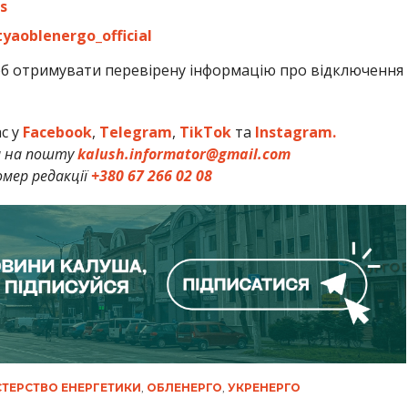
s
yaoblenergo_official
об отримувати перевірену інформацію про відключення
ас у
Facebook
,
Telegram
,
TikTok
та
Instagram.
и на пошту
kalush.informator@gmail.com
мер редакції
+380 67 266 02 08
СТЕРСТВО ЕНЕРГЕТИКИ
,
ОБЛЕНЕРГО
,
УКРЕНЕРГО