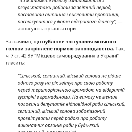
“Ви матимете нагоду ознайомитися з
результатами роботи за звітний період,
поставити питання і висловити пропозиції,
поспілкуватися у формі відкритого діалогу”,
—
анонсують організатори.
Зазначимо, що
публічне звітування міського
голови закріплене нормою законодавства.
Так,
ч. 7 ст. 42 ЗУ “Місцеве самоврядування в Україні”
гласить:
“Сільський, селищний, міський голова не рідше
одного разу на рік звітує про свою роботу
перед територіальною громадою на відкритій
зустрічі з громадянами. На вимогу не менше
половини депутатів відповідної ради сільський,
селищний, міський голова зобов’язаний
прозвітувати перед радою про роботу
виконавчих органів ради у будь-який