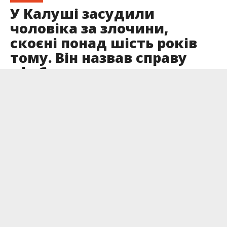
У Калуші засудили
чоловіка за злочини,
скоєні понад шість років
тому. Він назвав справу
сфабрикованою
Опубліковано
15.12.2024