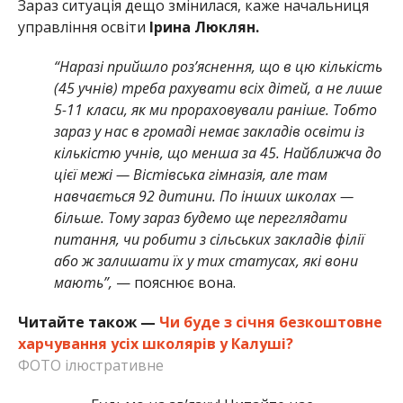
Зараз ситуація дещо змінилася, каже начальниця
управління освіти
Ірина Люклян.
“Наразі прийшло роз’яснення, що в цю кількість
(45 учнів) треба рахувати всіх дітей, а не лише
5-11 класи, як ми прораховували раніше. Тобто
зараз у нас в громаді немає закладів освіти із
кількістю учнів, що менша за 45. Найближча до
цієї межі — Вістівська гімназія, але там
навчається 92 дитини. По інших школах —
більше. Тому зараз будемо ще переглядати
питання, чи робити з сільських закладів філії
або ж залишати їх у тих статусах, які вони
мають”,
— пояснює вона.
Читайте також —
Чи буде з січня безкоштовне
харчування усіх школярів у Калуші?
ФОТО ілюстративне