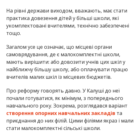
На рівні держави виходом, вважають, має стати
практика довезення дітей у більші школи, які
укомплектовані вчителями, технічно забезпечені
тощо.
Загалом усе це означає, що місцеві органи
самоврядування, де є малокомплектні школи,
мають вирішити: або довозити учнів цих шкіл у
найближчу більшу школу, або оплачувати працю
вчителів малих шкіл із місцевих бюджетів.
Про реформу говорять давно. У Калуші до неї
почали готуватися, як мінімум, з попереднього
навчального року. Зокрема, розглядався варіант
створення опорних навчальних закладів
та
приєднання до них філій. Цими філіями якраз і мали
стати малокомплектні сільські школи.