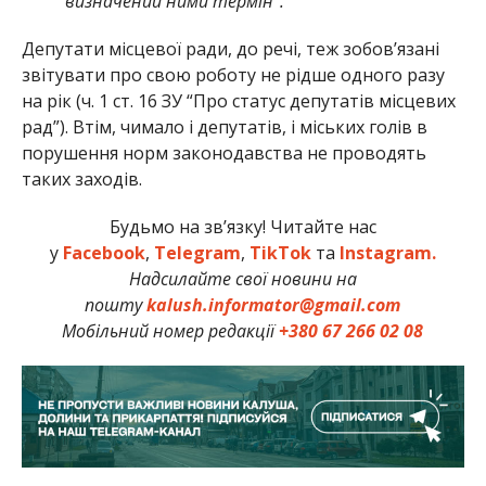
визначений ними термін”.
Депутати місцевої ради, до речі, теж зобов’язані
звітувати про свою роботу не рідше одного разу
на рік (ч. 1 ст. 16 ЗУ “Про статус депутатів місцевих
рад”). Втім, чимало і депутатів, і міських голів в
порушення норм законодавства не проводять
таких заходів.
Будьмо на зв’язку! Читайте нас
у
Facebook
,
Telegram
,
TikTok
та
Instagram.
Надсилайте свої новини на
пошту
kalush.informator@gmail.com
Мобільний номер редакції
+380 67 266 02 08