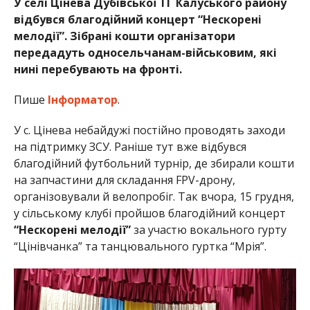
У селі Цінева Дубівської ТГ Калуського району
відбувся благодійний концерт “Нескорені
мелодії”. Зібрані кошти організатори
передадуть односельчанам-військовим, які
нині перебувають на фронті.
Пише
Інформатор
.
У с. Цінева небайдужі постійно проводять заходи
на підтримку ЗСУ. Раніше тут вже відбувся
благодійний футбольний турнір, де збирали кошти
на запчастини для складання FPV-дрону,
організовували й велопробіг. Так вчора, 15 грудня,
у cільському клубі пройшов благодійний концерт
“Нескорені мелодії”
за участю вокального гурту
“Цінівчанка” та танцювального гуртка “Мрія”.