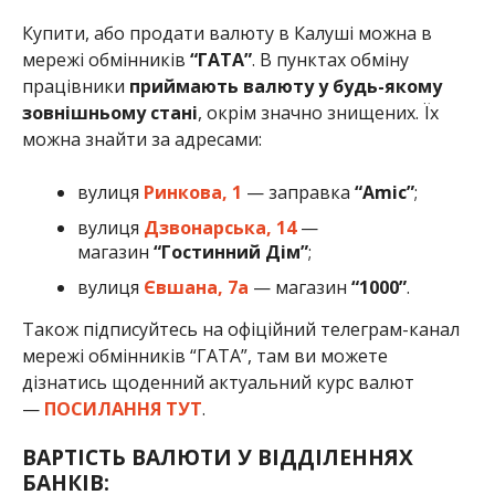
Купити, або продати валюту в Калуші можна в
мережі обмінників
“ГАТА”
. В пунктах обміну
працівники
приймають валюту у будь-якому
зовнішньому стані
, окрім значно знищених. Їх
можна знайти за адресами:
вулиця
Ринкова, 1
— заправка
“Amic”
;
вулиця
Дзвонарська, 14
—
магазин
“Гостинний Дім”
;
вулиця
Євшана, 7а
— магазин
“1000”
.
Також підписуйтесь на офіційний телеграм-канал
мережі обмінників “ГАТА”, там ви можете
дізнатись щоденний актуальний курс валют
—
ПОСИЛАННЯ ТУТ
.
ВАРТІСТЬ ВАЛЮТИ У ВІДДІЛЕННЯХ
БАНКІВ: