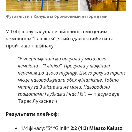
Футзалісти з Калуша із бронзовими нагородами
У 1/4 фіналу калушани зійшлися із місцевим
чемпіоном “Глініком”, який вдалося вибити та
пройти до півфіналу:
“У чвертьфіналі ми виграли у місцевого
чемпіона – “Глініка”. Програли у півфіналі
переможцю цього турніру. Цього року за третє
місце нагороджували обох фіналістів. Тобто
матчу за 3 місце ми не мали. Нагородили
грамотами і кубками і нас і їх”
, — підсумовує
Тарас Лукаснвич
Результати плей-оф:
1/4 фіналу: “S” “Glinik”
2:2 (1:2)
Miasto Kałusz