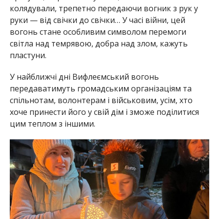
колядували, трепетно передаючи вогник з рук у
руки — від свічки до свічки… У часі війни, цей
вогонь стане особливим символом перемоги
світла над темрявою, добра над злом, кажуть
пластуни.
У найближчі дні Вифлеємський вогонь
передаватимуть громадським організаціям та
спільнотам, волонтерам і військовим, усім, хто
хоче принести його у свій дім і зможе поділитися
цим теплом з іншими.