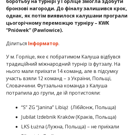
боротьбу на турнірі у Горліце змогла здобути
бронзові нагороди. До фіналу залишився крок,
однак, як потім виявилося калушани програли
цьогорічному переможцю турніру – KWK
“Pniówek” (Pawlowice).
Ділиться
Інформатор
.
У м. Горліце, яке є побратимом Калуша відбувся
традиційний міжнародний турнір із футзалу. На
нього мали приїхати 14 команд, але в підсумку
участь взяли 12 команд – з України, Польщі,
Словаччини. Футзальна команда з Калуша
потрапила до групи, де їй протистояли:
“S” ZG “Janina” Libiąż (Лібйонж, Польща)
Jubilat Izdebnik Kraków (Краків, Польща)
LKS Łużna (Лужна, Польща) – не приїхали