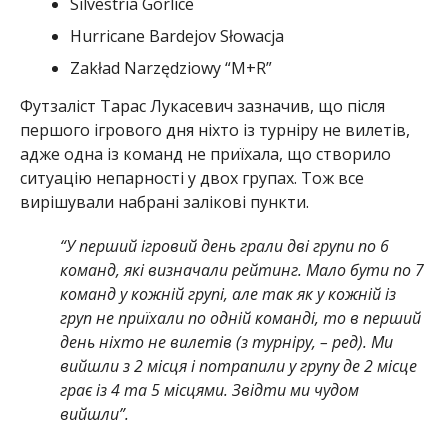
Silvestria Gorlice
Hurricane Bardejov Słowacja
Zakład Narzędziowy “M+R”
Футзаліст Тарас Лукасевич зазначив, що після
першого ігрового дня ніхто із турніру не вилетів,
адже одна із команд не приїхала, що створило
ситуацію непарності у двох групах. Тож все
вирішували набрані залікові пункти.
“У перший ігровий день грали дві групи по 6
команд, які визначали рейтинг. Мало бути по 7
команд у кожній групі, але так як у кожній із
груп не приїхали по одній команді, то в перший
день ніхто не вилетів (з турніру, – ред). Ми
вийшли з 2 місця і потрапили у групу де 2 місце
грає із 4 та 5 місцями. Звідти ми чудом
вийшли”.