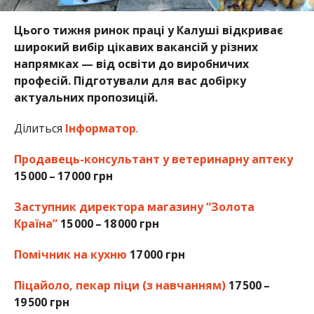
Цього тижня ринок праці у Калуші відкриває
широкий вибір цікавих вакансій у різних
напрямках — від освіти до виробничих
професій. Підготували для вас добірку
актуальних пропозицій.
Ділиться
Інформатор
.
Продавець-консультант у ветеринарну аптеку
15 000 – 17 000 грн
Заступник директора магазину “Золота
Країна”
15 000 – 18 000 грн
Помічник на кухню
17 000 грн
Піцайоло, пекар піци (з навчанням)
17 500 –
19 500 грн