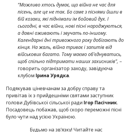
“Можливо хтось думає, що війна не час для
пісень, але це не так. Бо саме з піснями йшли в
бій козаки, які піднімали їм бойовий дух. І
сьогодні, в час війни, нові пісні народжуються,
а давні оживають і звучать по-іншому.
Календарні дні тривожного року добігають до
кінця. На жаль, війна триває і запитів від
військових багато. Тому маємо об’єднуватись,
щоб спільно підтримати наших захисників”,
–
говорить організатор заходу, завідуюча
клубом
Ірина Урядка
.
Подякував ціневчанам за добру справу та
привітав їх з прийдешніми святами заступник
голови Дубівської сільської ради
Ігор Пасічник
.
Посадовець побажав, щоб скоро переможні пісні
було чути над усією Україною.
Будьмо на зв’язку! Читайте нас