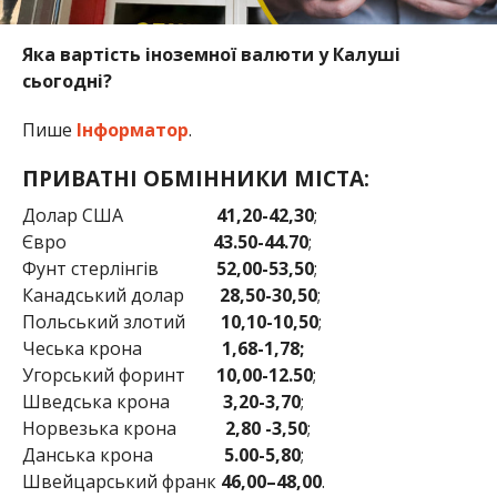
Яка вартість іноземної валюти у Калуші
сьогодні?
Пише
Інформатор
.
ПРИВАТНІ ОБМІННИКИ МІСТА:
Долар США
41,20-42,30
;
Євро
43.50-44.70
;
Фунт стерлінгів
52,00-53,50
;
Канадський долар
28,50-30,50
;
Польський злотий
10,10-10,50
;
Чеська крона
1,68-1,78;
Угорський форинт
10,00-12.50
;
Шведська крона
3,20-3,70
;
Норвезька крона
2,80 -3,50
;
Данська крона
5.00-5,80
;
Швейцарський франк
46,00–48,00
.