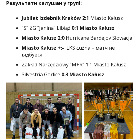
Результати калушан у групі:
Jubilat Izdebnik Kraków 2:1
Miasto Kałusz
“S” ZG “Janina” Libiąż
0:1 Miasto Kałusz
Miasto Kałusz 2:0
Hurricane Bardejov Słowacja
Miasto Kałusz +:-
LKS Łużna – матч не
відбувся
Zakład Narzędziowy “M+R” 1:1 Miasto Kałusz
Silvestria Gorlice
0:3 Miasto Kałusz