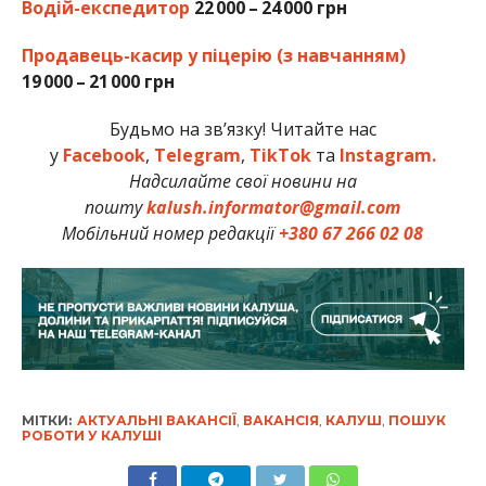
Водій-експедитор
22 000 – 24 000 грн
Продавець-касир у піцерію (з навчанням)
19 000 – 21 000 грн
Будьмо на зв’язку! Читайте нас
у
Facebook
,
Telegram
,
TikTok
та
Instagram.
Надсилайте свої новини на
пошту
kalush.informator@gmail.com
Мобільний номер редакції
+380 67 266 02 08
МІТКИ:
АКТУАЛЬНІ ВАКАНСІЇ
,
ВАКАНСІЯ
,
КАЛУШ
,
ПОШУК
РОБОТИ У КАЛУШІ