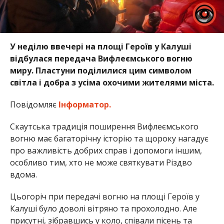
У неділю ввечері на площі Героїв у Калуші
відбулася передача Вифлеємського вогню
миру. Пластуни поділилися цим символом
світла і добра з усіма охочими жителями міста.
Повідомляє
Інформатор.
Скаутська традиція поширення Вифлеємського
вогню має багаторічну історію та щороку нагадує
про важливість добрих справ і допомоги іншим,
особливо тим, хто не може святкувати Різдво
вдома.
Цьогоріч при передачі вогню на площі Героїв у
Калуші було доволі вітряно та прохолодно. Але
присутні, зібравшись у коло, співали пісень та