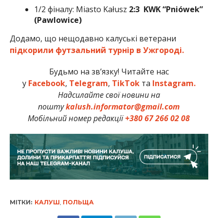
1/2 фіналу: Miasto Kałusz
2:3 KWK “Pniówek”
(Pawlowice)
Додамо, що нещодавно калуські ветерани
підкорили футзальний турнір в Ужгороді.
Будьмо на зв’язку! Читайте нас
у
Facebook
,
Telegram
,
TikTok
та
Instagram.
Надсилайте свої новини на
пошту
kalush.informator@gmail.com
Мобільний номер редакції
+380 67 266 02 08
МІТКИ:
КАЛУШ
,
ПОЛЬЩА