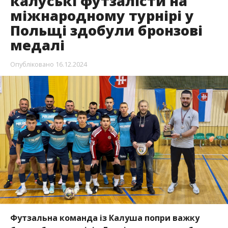
калуські футзалісти на
міжнародному турнірі у
Польщі здобули бронзові
медалі
Опубліковано
16.12.2024
Футзальна команда із Калуша попри важку