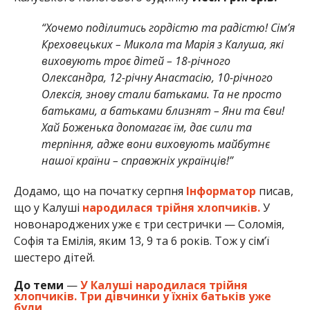
“Хочемо поділитись гордістю та радістю! Сімʼя
Креховецьких – Микола та Марія з Калуша, які
виховують троє дітей – 18-річного
Олександра, 12-річну Анастасію, 10-річного
Олексія, знову стали батьками. Та не просто
батьками, а батьками близнят – Яни та Єви!
Хай Боженька допомагає їм, дає сили та
терпіння, адже вони виховують майбутнє
нашої країни – справжніх українців!”
Додамо, що на початку серпня
Інформатор
писав,
що у Калуші
народилася трійня хлопчиків.
У
новонароджених уже є три сестрички — Соломія,
Софія та Емілія, яким 13, 9 та 6 років. Тож у сім’ї
шестеро дітей.
До теми
—
У Калуші народилася трійня
хлопчиків. Три дівчинки у їхніх батьків уже
були