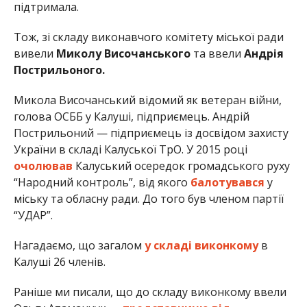
підтримала.
Тож, зі складу виконавчого комітету міської ради
вивели
Миколу Височанського
та ввели
Андрія
Пострильоного.
Микола Височанський відомий як ветеран війни,
голова ОСББ у Калуші, підприємець. Андрій
Пострильоний — підприємець із досвідом захисту
України в складі Калуської ТрО. У 2015 році
очолював
Калуський осередок громадського руху
“Народний контроль”, від якого
балотувався
у
міську та обласну ради. До того був членом партії
“УДАР”.
Нагадаємо, що загалом
у складі виконкому
в
Калуші 26 членів.
Раніше ми писали, що до складу виконкому ввели