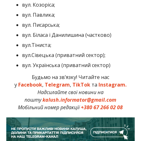
вул. Козоріса;
вул. Павлика;
вул. Писарська;
вул. Біласа і Данилишина (частково)
вул.Тіниста;
вул.Сівецька (приватний сектор);
вул. Українська (приватний сектор)
Будьмо на зв’язку! Читайте нас
у
Facebook
,
Telegram
,
TikTok
та
Instagram.
Надсилайте свої новини на
пошту
kalush.informator@gmail.com
Мобільний номер редакції
+380 67 266 02 08