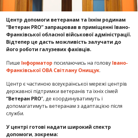
Центр допомоги ветеранам та їхнім родинам
“Ветеран PRO” запрацював в приміщенні Івано-
Франківської обласної військової адміністрації.
Відтепер це дасть можливість залучати до
його роботи галузевих фахівців.
Пише
Інформатор
посилаючись на голову
Івано-
Франківської ОВА Світлану Онищук
.
Центр є частиною всеукраїнської мережі центрів
державної підтримки ветеранів та їхніх сімей
“Ветеран PRO
”, де координуватимуть і
допомагатимуть ветеранам з адаптацією після
служби.
У центрі готові надати широкий спектр
допомоги
,
зокрема: