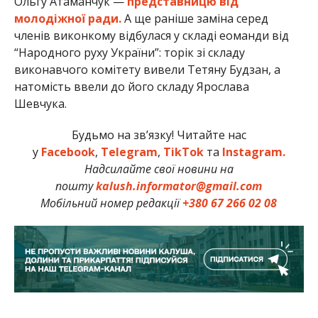
Ольгу Атаманчук —
представницю від
молодіжної ради.
А ще раніше заміна серед
членів виконкому відбулася у складі еоманди від
“Народного руху України”: торік зі складу
виконавчого комітету вивели Тетяну Будзан, а
натомість ввели до його складу Ярослава
Шевчука.
Будьмо на зв’язку! Читайте нас
у
Facebook
,
Telegram
,
TikTok
та
Instagram.
Надсилайте свої новини на
пошту
kalush.informator@gmail.com
Мобільний номер редакції
+380 67 266 02 08