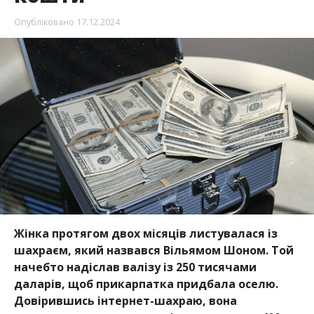
Опубліковано
17.12.2024
Жінка протягом двох місяців листувалася із
шахраєм, який назвався Вільямом Шоном. Той
начебто надіслав валізу із 250 тисячами
даларів, щоб прикарпатка придбала оселю.
Довірившись інтернет-шахраю, вона