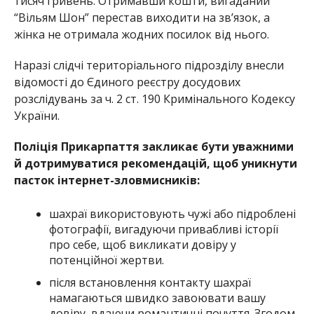
тисяч гривень. Отримавши кошти, вигаданий
“Вільям Шон” перестав виходити на зв’язок, а
жінка не отримала жодних посилок від нього.
Наразі слідчі територіального підрозділу внесли
відомості до Єдиного реєстру досудових
розслідувань за ч. 2 ст. 190 Кримінального Кодексу
України.
Поліція Прикарпаття закликає бути уважними
й дотримуватися рекомендацій, щоб уникнути
пасток інтернет-зловмисників:
шахраї використовують чужі або підроблені
фотографії, вигадуючи привабливі історії
про себе, щоб викликати довіру у
потенційної жертви.
після встановлення контакту шахраї
намагаються швидко завоювати вашу
довіру, вдаючи романтичні почуття. Згодом