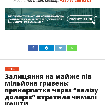
Мобільний номер редакції
+380 67 266 02 08
ТРЕШ
Залицяння на майже пів
мільйона гривень:
прикарпатка через “валізу
доларів” втратила чималі
кошти