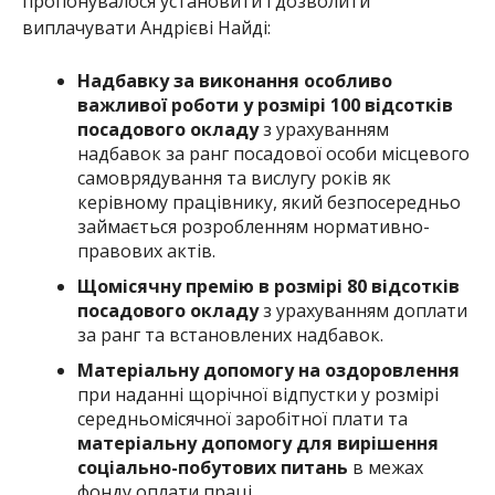
пропонувалося установити і дозволити
виплачувати Андрієві Найді:
Надбавку за виконання особливо
важливої роботи у розмірі 100 відсотків
посадового окладу
з урахуванням
надбавок за ранг посадової особи місцевого
самоврядування та вислугу років як
керівному працівнику, який безпосередньо
займається розробленням нормативно-
правових актів.
Щомісячну премію в розмірі 80 відсотків
посадового окладу
з урахуванням доплати
за ранг та встановлених надбавок.
Матеріальну допомогу на оздоровлення
при наданні щорічної відпустки у розмірі
середньомісячної заробітної плати та
матеріальну допомогу для вирішення
соціально-побутових питань
в межах
фонду оплати праці.