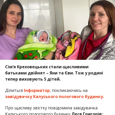
Сім’я Креховецьких стали щасливими
батьками двійнят – Яни та Єви. Тож у родині
тепер виховують 5 дітей.
Ділиться
Інформатор
, покликаючись на
завідувачку Калуського пологового будинку.
Про щасливу звістку повідомила завідувачка
Калуського пологового будинку
Леся Григорів: