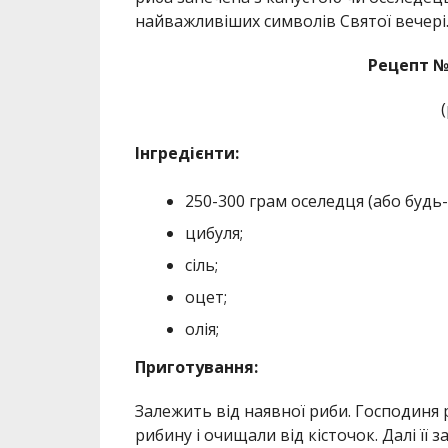
найважливіших символів Святої вечері
Рецепт №
Інгредієнти:
250-300 грам оселедця (або будь-я
цибуля;
сіль;
оцет;
олія;
Приготування:
Залежить від наявної риби. Господиня р
рибину і очищали від кісточок. Далі її