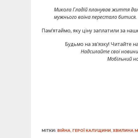
Микола Гладій планував життя далі
мужнього воїна перестало битися.
Памʼятаймо, яку ціну заплатили за наше
Будьмо на зв’язку! Читайте н
Надсилайте свої новин
Мобільний но
МІТКИ:
ВІЙНА
,
ГЕРОЇ КАЛУЩИНИ
,
ХВИЛИНА 