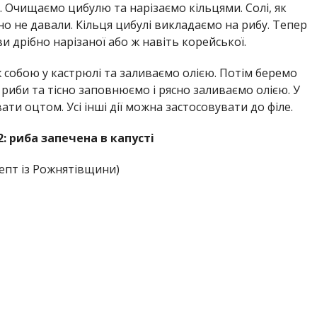
 Очищаємо цибулю та нарізаємо кільцями. Солі, як
о не давали. Кільця цибулі викладаємо на рибу. Тепер
и дрібно нарізаної або ж навіть корейської.
ж собою у кастрюлі та заливаємо олією. Потім беремо
риби та тісно заповнюємо і рясно заливаємо олією. У
ати оцтом. Усі інші дії можна застосовувати до філе.
: риба запечена в капусті
епт із Рожнятівщини)