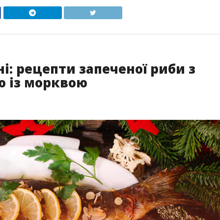
і: рецепти запеченої риби з
ю із морквою