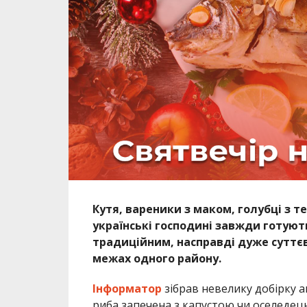
Кутя, вареники з маком, голубці з т
українські господині завжди готують
традиційним, насправді дуже суттєво
межах одного району.
Інформатор
зібрав невелику добірку а
риба запечена з капустою чи оселедець 