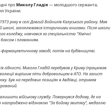
одні про
Миколу Гладія
— молодшого сержанта,
л України.
1973 року в селі Довгий Войнилів Калуського району. Мав
ій школі, захоплювався історичними книгами. Після школи
го коледжу, навчався за спеціальністю “Хімічні
 боксом і плаванням.
о-фармацевтичному заводі, потім на будівництві.
ія гідності, Микола Гладій перебував у Криму (працював
 революції вирішим піти добровольцем в АТО. На захист
оку. Був на передових позиціях в Авдіївці, отримав
ерований.
залишити військову службу. Повернувся додому, де на
ло нагороджено відзнакою “За бойову звитягу”, медаллю