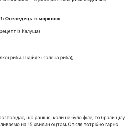
.
1: Оселедець із морквою
(рецепт із Калуша)
кої риби. Підійде і солена риба);
озповідає, що раніше, коли не було філе, то брали цілу
 заливаємо на 15 хвилин оцтом. Опісля потрібно гарно