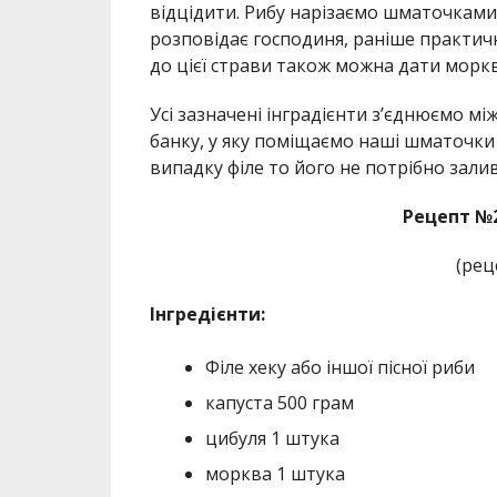
відцідити. Рибу нарізаємо шматочками.
розповідає господиня, раніше практичн
до цієї страви також можна дати моркв
Усі зазначені інградієнти з’єднюємо мі
банку, у яку поміщаємо наші шматочки 
випадку філе то його не потрібно залив
Рецепт №2
(рец
Інгредієнти:
Філе хеку або іншої пісної риби
капуста 500 грам
цибуля 1 штука
морква 1 штука