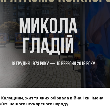
з Калущини, життя яких обірвала війна. Їхні імена
м’яті нашого нескореного народу.