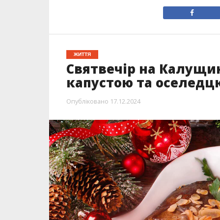
ЖИТТЯ
Святвечір на Калущин
капустою та оселедц
Опубліковано
17.12.2024