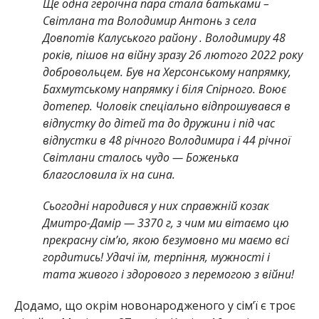
Ще одна героїчна пара стала батьками –
Світлана та Володимир Антонь з села
Довпотів Калуського району . Володимиру 48
років, пішов на війну зразу 26 лютого 2022 року
добровольцем. Був на Херсонському напрямку,
Бахмутському напрямку і біля Спірного. Воює
дотепер. Чоловік спеціально відпрошувався в
відпустку до дітей та до дружини і під час
відпустки в 48 річного Володимира і 44 річної
Світлани сталось чудо — Боженька
благословила їх на сина.
Сьогодні народився у них справжній козак
Дмитро-Дамір — 3370 г, з чим ми вітаємо цю
прекрасну сімʼю, якою безумовно ми маємо всі
гордитись! Удачі їм, терпіння, мужності і
тата живого і здорового з перемогою з війни!
Додамо, що окрім новонародженого у сім’ї є троє