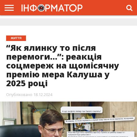
ГОЛОВНА
ЖИТТЯ
ВЛАДА
ГРОШІ
ТРЕШ
ДОЛИНА
РОЗСЛІДУВАННЯ
РЕКЛАМА
ПРО
ПРО
ІНТЕРВ’Ю
ВІДЕО
НАС
ПРОЄКТ
ЖИТТЯ
“Як ялинку то після
перемоги…”: реакція
соцмереж на щомісячну
премію мера Калуша у
2025 році
Опубліковано
18.12.2024