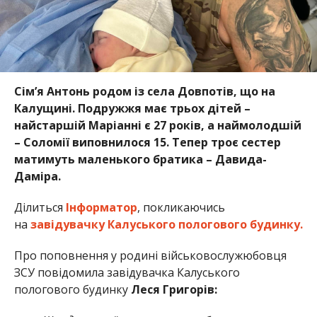
Сім’я Антонь родом із села Довпотів, що на
Калущині. Подружжя має трьох дітей –
найстаршій Маріанні є 27 років, а наймолодшій
– Соломії виповнилося 15. Тепер троє сестер
матимуть маленького братика – Давида-
Даміра.
Ділиться
Інформатор
, покликаючись
на
завідувачку Калуського пологового будинку.
Про поповнення у родині військовослужюбовця
ЗСУ повідомила завідувачка Калуського
пологового будинку
Леся Григорів: