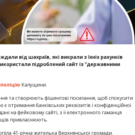
дали від шахраїв, які викрали з їхніх рахунків
використали підроблений сайт із “державними
а
поліцію
Калущини.
ння та створюють фішингові посилання, щоб спокусити
 є отримання банківських реквізитів і конфіденційної
ані на фейковому сайті, з її електронного гаманця
нощів привласнюють.
рпіла 41-річна жителька Верхнянської громади.