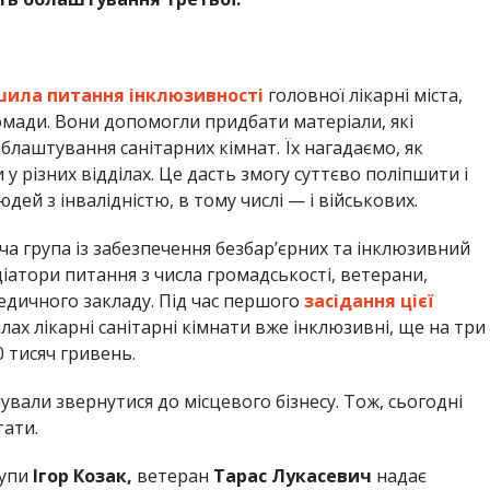
ила питання інклюзивності
головної лікарні міста,
ромади. Вони допомогли придбати матеріали, які
блаштування санітарних кімнат. Їх нагадаємо, як
 у різних відділах. Це дасть змогу суттєво поліпшити і
й з інвалідністю, в тому числі — і військових.
а група із забезпечення безбар’єрних та інклюзивний
ціатори питання з числа громадськості, ветерани,
едичного закладу. Під час першого
засідання цієї
ілах лікарні санітарні кімнати вже інклюзивні, ще на три
0 тисяч гривень.
али звернутися до місцевого бізнесу. Тож, сьогодні
тати.
рупи
Ігор Козак,
ветеран
Тарас Лукасевич
надає