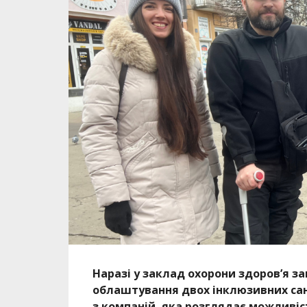
Наразі у заклад охорони здоров’я з
облаштування двох інклюзивних сан
з компаній, яка розглядає можливі