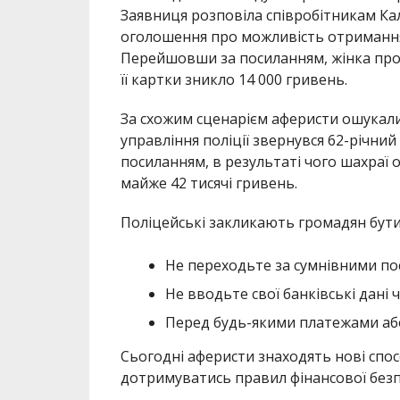
Заявниця розповіла співробітникам Кал
оголошення про можливість отримання
Перейшовши за посиланням, жінка пройш
її картки зникло 14 000 гривень.
За схожим сценарієм аферисти ошукали
управління поліції звернувся 62-річни
посиланням, в результаті чого шахраї
майже 42 тисячі гривень.
Поліцейські закликають громадян бут
Не переходьте за сумнівними пос
Не вводьте свої банківські дані ч
Перед будь-якими платежами або 
Сьогодні аферисти знаходять нові спо
дотримуватись правил фінансової безп