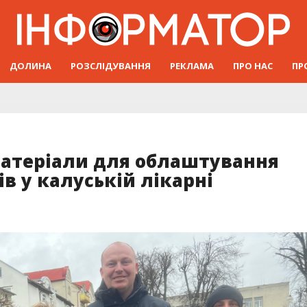
ДОЛИНА
РОЗСЛІДУВАННЯ
РЕКЛАМА
ПРО НАС
ПР
атеріали для облаштування
в у калуській лікарні