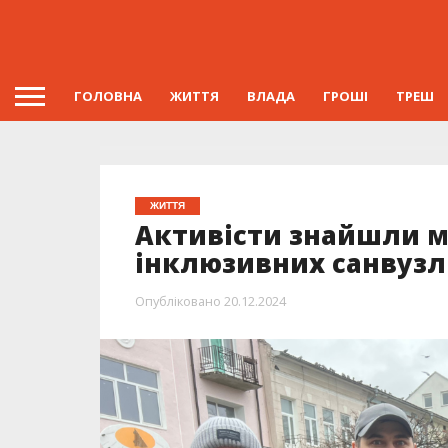
ГОЛОВНА
ЖИТТЯ
ВЛАДА
ГРОШІ
ТРЕШ
ЖИТТЯ
Активісти знайшли м
інклюзивних санвузлі
Опубліковано
20.12.2024