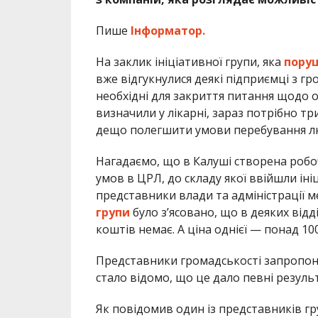
Пише
Інформатор.
На заклик ініціативної групи, яка
поруш
вже відгукнулися деякі підприємці з г
необхідні для закриття питання щодо о
визначили у лікарні, зараз потрібно три
дещо полегшити умови перебування люде
Нагадаємо, що в Калуші створена робоч
умов в ЦРЛ, до складу якої ввійшли іні
представники влади та адміністрації м
групи
було з’ясовано, що в деяких відд
коштів немає. А ціна однієї — понад 10
Представники громадськості запропонув
стало відомо, що це дало певні резуль
Як повідомив один із представників г