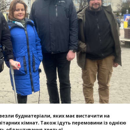
авезли будматеріали, яких має вистачити на
ітарних кімнат. Також ідуть перемовини із однією
сть облаштування третьої.