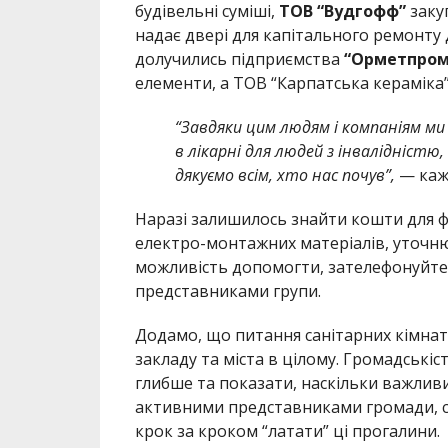
будівельні суміші,
ТОВ
“Вудгофф”
закуп
надає двері для капітального ремонту 
долучились підприємства
“Орметпром
елементи, а ТОВ “Карпатська кераміка” 
“Завдяки цим людям і компаніям м
в лікарні для людей з інвалідніст
дякуємо всім, хто нас почув”,
— каже
Наразі залишилось знайти кошти для ф
електро-монтажних матеріалів, уточнюю
можливість допомогти, зателефонуйте
представниками групи.
Додамо, що питання санітарних кімнат
закладу та міста в цілому. Громадські
глибше та показати, наскільки важливим
активними представниками громади, с
крок за кроком “латати” ці прогалини.