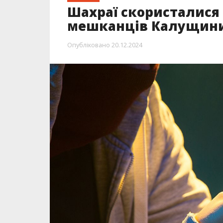
Шахраї скористалися
мешканців Калущини 
Опубліковано
20.12.2024