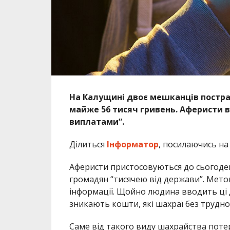
На Калущині двоє мешканців постраж
майже 56 тисяч гривень. Аферисти 
виплатами”.
Ділиться
Інформатор
, посилаючись н
Аферисти пристосовуються до сьогоде
громадян “тисячею від держави”. Метою
інформації. Щойно людина вводить ці д
зникають кошти, які шахраї без труд
Саме від такого виду шахрайства поте