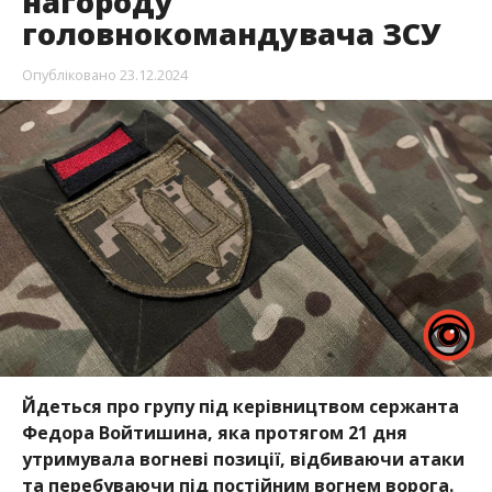
нагороду
головнокомандувача ЗСУ
Опубліковано
23.12.2024
Йдеться про групу під керівництвом сержанта
Федора Войтишина, яка протягом 21 дня
утримувала вогневі позиції, відбиваючи атаки
та перебуваючи під постійним вогнем ворога.