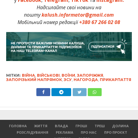
у
Facebook
,
Telegram
,
TikTok
та
Instagram.
Надсилайте свої новини на
пошту
kalush.informator@gmail.com
Мобільний номер редакції
+380 67 266 02 08
МІТКИ:
ВІЙНА
,
ВІЙСЬКОВІ
,
ВОЇНИ
,
ЗАПОРІЖЖЯ
,
ЗАПОРІЗЬКИЙ НАПРЯМОК
,
ЗСУ
,
НАГОРОДА
,
ПРИКАРПАТТЯ
ГОЛОВНА
ЖИТТЯ
ВЛАДА
ГРОШІ
ТРЕШ
ДОЛИНА
РОЗСЛІДУВАННЯ
РЕКЛАМА
ПРО НАС
ПРО ПРОЄКТ