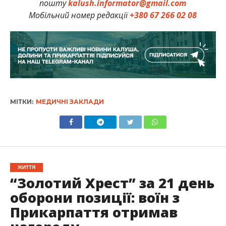
пошту
kalush.informator@gmail.com
Мобільний номер редакції
+380 67 266 02 08
МІТКИ:
МЕДИЧНІ ЗАКЛАДИ
ЖИТТЯ
“Золотий Хрест” за 21 день
оборони позиції: воїн з
Прикарпаття отримав