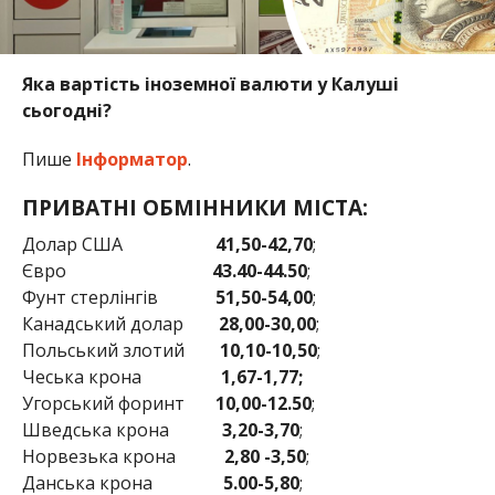
Яка вартість іноземної валюти у Калуші
сьогодні?
Пише
Інформатор
.
ПРИВАТНІ ОБМІННИКИ МІСТА:
Долар США
41,50-42,70
;
Євро
43.40-44.50
;
Фунт стерлінгів
51,50-54,00
;
Канадський долар
28,00-30,00
;
Польський злотий
10,10-10,50
;
Чеська крона
1,67-1,77;
Угорський форинт
10,00-12.50
;
Шведська крона
3,20-3,70
;
Норвезька крона
2,80 -3,50
;
Данська крона
5.00-5,80
;