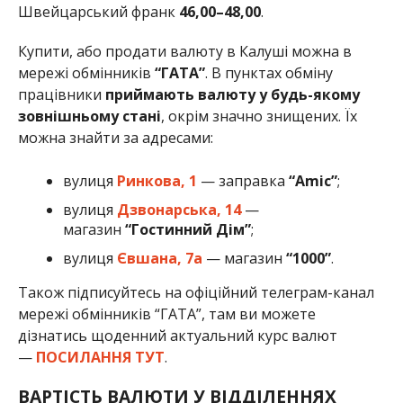
Швейцарський франк
46,00–48,00
.
Купити, або продати валюту в Калуші можна в
мережі обмінників
“ГАТА”
. В пунктах обміну
працівники
приймають валюту у будь-якому
зовнішньому стані
, окрім значно знищених. Їх
можна знайти за адресами:
вулиця
Ринкова, 1
— заправка
“Amic”
;
вулиця
Дзвонарська, 14
—
магазин
“Гостинний Дім”
;
вулиця
Євшана, 7а
— магазин
“1000”
.
Також підписуйтесь на офіційний телеграм-канал
мережі обмінників “ГАТА”, там ви можете
дізнатись щоденний актуальний курс валют
—
ПОСИЛАННЯ ТУТ
.
ВАРТІСТЬ ВАЛЮТИ У ВІДДІЛЕННЯХ