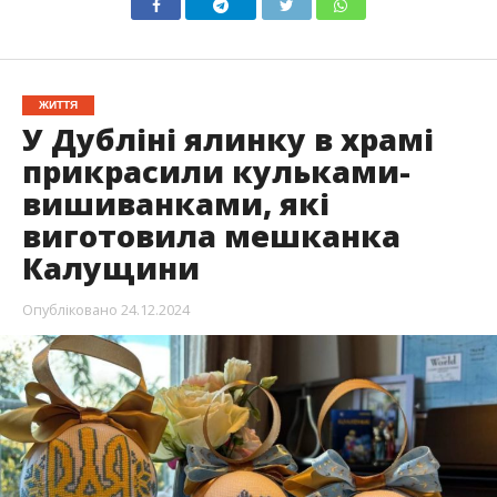
ЖИТТЯ
У Дубліні ялинку в храмі
прикрасили кульками-
вишиванками, які
виготовила мешканка
Калущини
Опубліковано
24.12.2024