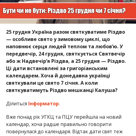
25 грудня Україна разом святкуватиме Різдво
— особливе свято у зимовому циклі, що
наповнює серця людей теплом та любов’ю. У
передвечір, 24 грудня, святкується Святвечір
або ж Надвечір’я Різдва, а 25 грудня — Різдво.
Ці дати встановлені за григоріанським
календарем. Хоча й донедавна українці
святкували це свято 7 січня. А коли
святкуватимуть Різдво мешканці Калуша?
Ділиться
Інформатор
.
Вже понад рік УГКЦ та ПЦУ перейшла на новий
календар, хоча радше правильно говорити
повернулася до календаря. Відтак дати свят теж