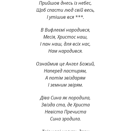
Прийшов днесь із небес,
Щоб спасти люд свій весь,
І утішив вся ***.
В Вифлеємі народився,
Месія, Христос наш,
І пан наш, для всіх нас,
Нам народився.
Ознаймив це Ангел Божий,
Наперед пастирям,
А потім звіздарям
І земним звірям.
Діва Сина як породила,
Звізда ста, де Христа
Невіста Пречиста
Сина зродила.