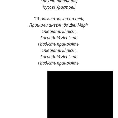
І поклін віддають,
Ісусові Христові,
Ой, засіяла звізда на небі,
Прийшли ангели до Діві Марії,
Співають Їй пісні,
Господній Невісті,
І радість приносять,
Співають Їй пісні,
Господній Невісті,
І радість приносять.