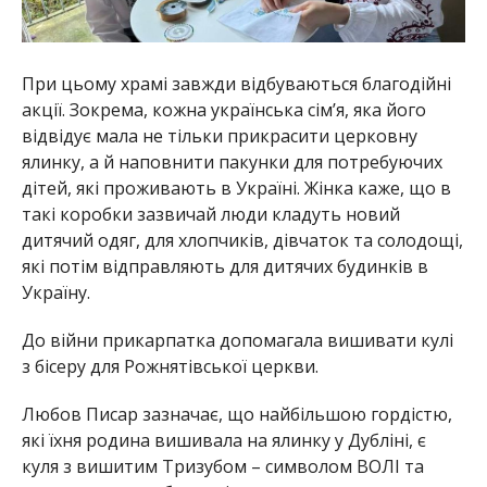
При цьому храмі завжди відбуваються благодійні
акції. Зокрема, кожна українська сім’я, яка його
відвідує мала не тільки прикрасити церковну
ялинку, а й наповнити пакунки для потребуючих
дітей, які проживають в Україні. Жінка каже, що в
такі коробки зазвичай люди кладуть новий
дитячий одяг, для хлопчиків, дівчаток та солодощі,
які потім відправляють для дитячих будинків в
Україну.
До війни прикарпатка допомагала вишивати кулі
з бісеру для Рожнятівської церкви.
Любов Писар зазначає, що найбільшою гордістю,
які їхня родина вишивала на ялинку у Дубліні, є
куля з вишитим Тризубом – символом ВОЛІ та