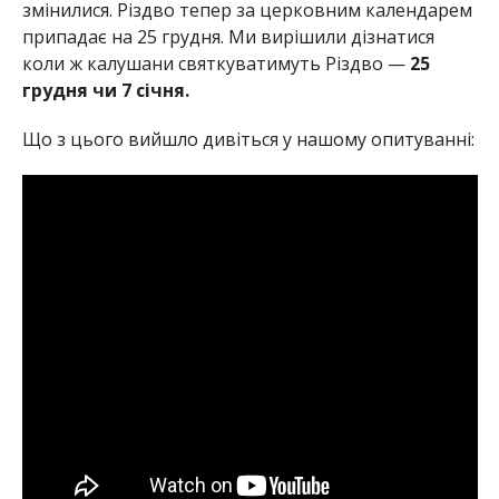
змінилися. Різдво тепер за церковним календарем
припадає на 25 грудня. Ми вирішили дізнатися
коли ж калушани святкуватимуть Різдво —
25
грудня чи 7 січня.
Що з цього вийшло дивіться у нашому опитуванні: