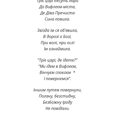
Тріє царі несуть дари
До Вифлеєм-міста,
Де Діва Пречиста
Сина повила.
Звізда їм ся об’явила,
В дорозі о Бозі,
При волі, при ослі
Їм ознаймила.
“Тріє царі, де ідете?”
“Ми ідем в Вифлеєм,
Вінчуєм спокоєм *
І повернемся”.
Іншим путем повернули,
Погану, безстидну,
Безбожну Іроду
Не повідали.