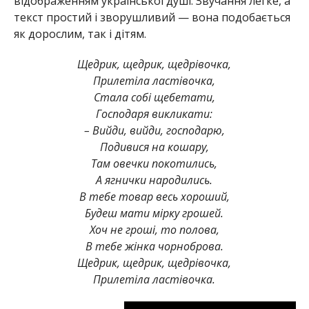
відображенням української душі. Звучання легке, а
текст простий і зворушливий — вона подобається
як дорослим, так і дітям.
Щедрик, щедрик, щедрівочка,
Прилетіла ластівочка,
Стала собі щебетати,
Господаря викликати:
– Вийди, вийди, господарю,
Подивися на кошару,
Там овечки покотились,
А ягнички народились.
В тебе товар весь хороший,
Будеш мати мірку грошей.
Хоч не гроші, то полова,
В тебе жінка чорноброва.
Щедрик, щедрик, щедрівочка,
Прилетіла ластівочка.