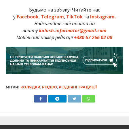
Будьмо на зв’язку! Читайте нас
у
Facebook
,
Telegram
,
TikTok
та
Instagram.
Надсилайте свої новини на
пошту
kalush.informator@gmail.com
Мобільний номер редакції
+380 67 266 02 08
МІТКИ:
КОЛЯДКИ
,
РІЗДВО
,
РІЗДВЯНІ ТРАДИЦІЇ