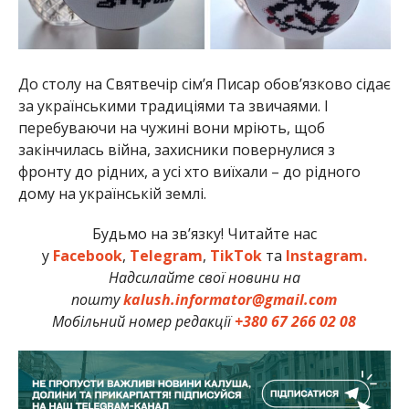
До столу на Святвечір сім’я Писар обов’язково сідає
за українськими традиціями та звичаями. І
перебуваючи на чужині вони мріють, щоб
закінчилась війна, захисники повернулися з
фронту до рідних, а усі хто виїхали – до рідного
дому на українській землі.
Будьмо на зв’язку! Читайте нас
у
Facebook
,
Telegram
,
TikTok
та
Instagram.
Надсилайте свої новини на
пошту
kalush.informator@gmail.com
Мобільний номер редакції
+380 67 266 02 08