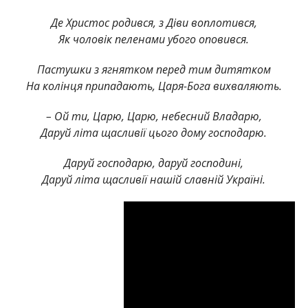
Де Христос родився, з Діви воплотився,
Як чоловік пеленами убого оповився.
Пастушки з ягнятком перед тим дитятком
На колінця припадають, Царя-Бога вихваляють.
– Ой ти, Царю, Царю, небесний Владарю,
Даруй літа щасливії цього дому господарю.
Даруй господарю, даруй господині,
Даруй літа щасливії нашій славній Україні.