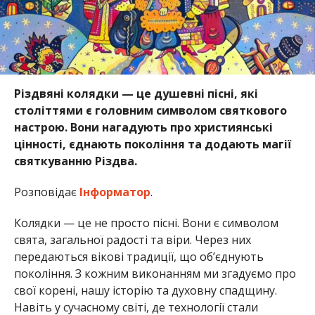
Різдвяні колядки — це душевні пісні, які
століттями є головним символом святкового
настрою. Вони нагадують про християнські
цінності, єднають покоління та додають магії
святкуванню Різдва.
Розповідає
Інформатор
.
Колядки — це не просто пісні. Вони є символом
свята, загальної радості та віри. Через них
передаються вікові традиції, що об’єднують
покоління. З кожним виконанням ми згадуємо про
свої корені, нашу історію та духовну спадщину.
Навіть у сучасному світі, де технології стали