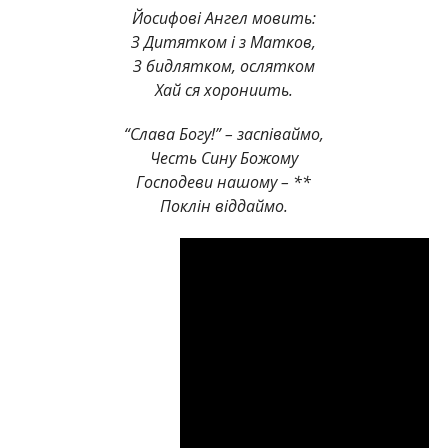
Йосифові Ангел мовить:
З Дитятком і з Матков,
З бидлятком, ослятком
Хай ся хорониить.
“Слава Богу!” – заспіваймо,
Честь Сину Божому
Господеви нашому – **
Поклін віддаймо.