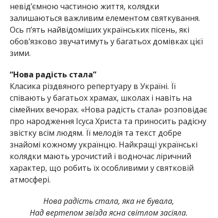
невід’ємною частиною життя, колядки
залишаються важливим елементом святкування.
Ось п’ять найвідоміших українських пісень, які
обов’язково звучатимуть у багатьох домівках цієї
зими.
“Нова радість стала”
Класика різдвяного репертуару в Україні. Її
співають у багатьох храмах, школах і навіть на
сімейних вечорах. «Нова радість стала» розповідає
про народження Ісуса Христа та приносить радісну
звістку всім людям. Її мелодія та текст добре
знайомі кожному українцю. Найкращі українські
колядки мають урочистий і водночас ліричний
характер, що робить їх особливими у святковій
атмосфері.
Нова радість стала, яка не бувала,
Над вертепом звізда ясна світлом засіяла.