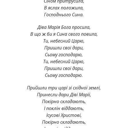
Сіном притрусила,
В яслах положила,
Господнього Сина.
Діва Марія Бога просила,
В що ж би я Сина свого повила,
Ти, небесний Царю,
Пришли свої дари,
Сьому господарю,
Ти, небесний Царю,
Пришли свої дари,
Сьому господарю.
Прийшли три царі зі східної землі,
Принесли дари Діві Марії,
Покірно складають,
І поклін віддають,
Ісусові Христові,
Покірно складають,