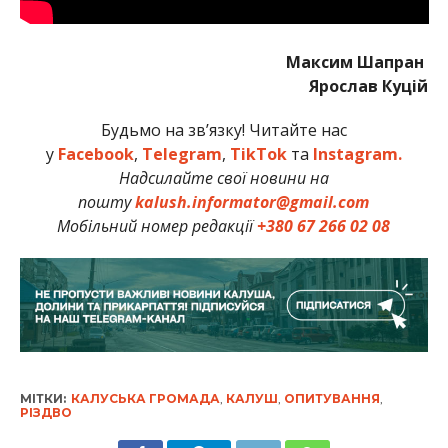
Максим Шапран
Ярослав Куцій
Будьмо на зв’язку! Читайте нас
у
Facebook
,
Telegram
,
TikTok
та
Instagram.
Надсилайте свої новини на
пошту
kalush.informator@gmail.com
Мобільний номер редакції
+380 67 266 02 08
МІТКИ:
КАЛУСЬКА ГРОМАДА
,
КАЛУШ
,
ОПИТУВАННЯ
,
РІЗДВО