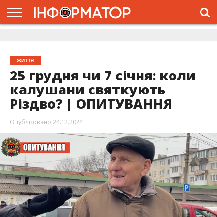
ГОЛОВНА
ЖИТТЯ
ВЛАДА
ГРОШІ
ТРЕШ
ДОЛИНА
РОЗСЛІДУВАННЯ
РЕКЛАМА
ПРО
ПРО
ІНТЕРВ’Ю
ВІДЕО
НАС
ПРОЄКТ
ЖИТТЯ
25 грудня чи 7 січня: коли
калушани святкують
Різдво? | ОПИТУВАННЯ
Опубліковано
24.12.2024