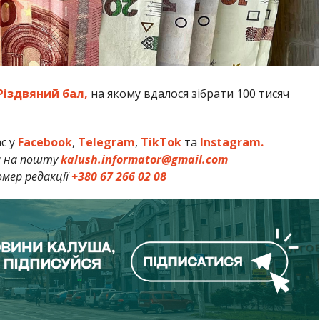
іздвяний бал,
на якому вдалося зібрати 100 тисяч
ас у
Facebook
,
Telegram
,
TikTok
та
Instagram.
и на пошту
kalush.informator@gmail.com
мер редакції
+380 67 266 02 08