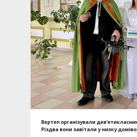
Вертеп організували дев’ятикласник
Різдва вони завітали у низку домів