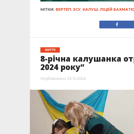
МІТКИ:
ВЕРТЕП
,
ЗСУ
,
КАЛУШ
,
ЛІЦЕЙ БАХМАТ
ЖИТТЯ
8-річна калушанка о
2024 року”
Опубліковано
29.12.2024