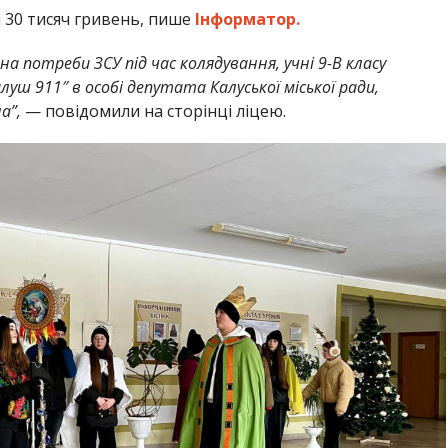
і 30 тисяч гривень, пише
Інформатор.
на потреби ЗСУ під час колядування, учні 9-В класу
уш 911″ в особі депутата Калуської міської ради,
а”,
— повідомили на сторінці ліцею.