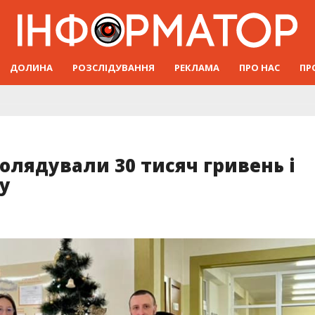
ДОЛИНА
РОЗСЛІДУВАННЯ
РЕКЛАМА
ПРО НАС
ПР
колядували 30 тисяч гривень і
у