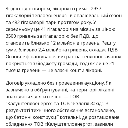
Згідно з договором, лікарня отримає 2937
гігакалорій теплової енергії в опалювальний сезон
та 492 гігакалорії пари протягом року. У
середньому це 41 гігакалорія на місяць за ціною
3500 гривень за гігакалорію без ПДВ, що
становить близько 12 мільйонів гривень. Решту
суми, близько 2,4 мільйона гривень, складає ПДВ.
Основне фінансування витрат на теплопостачання
покриється з бюджету громади, тоді як лише 21
тисяча гривень — це власні кошти лікарні.
Договір укладено без проведення аукціону. Як
зазначено в обґрунтуванні, на території лікарні
знаходяться дві котельні — ТОВ
“Калуштеплоенерго” та ТОВ “Євлогія Захід”. В
результаті технічного обстеження встановлено,
що бетонні конструкції котельні, де розташоване
обладнання ТОВ «Калуштеплоенерго», зазнали