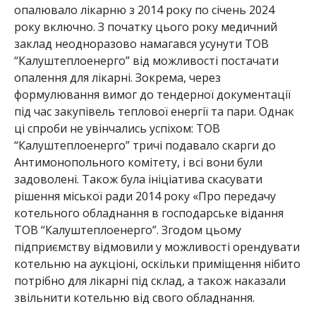
опалювало лікарню з 2014 року по січень 2024
року включно. З початку цього року медичний
заклад неодноразово намагався усунути ТОВ
“Калуштеплоенерго” від можливості постачати
опалення для лікарні. Зокрема, через
формулювання вимог до тендерної документації
під час закупівель теплової енергії та пари. Однак
ці спроби не увінчались успіхом: ТОВ
“Калуштеплоенерго” тричі подавало скарги до
Антимонопольного комітету, і всі вони були
задоволені. Також була ініціатива скасувати
рішення міської ради 2014 року «Про передачу
котельного обладнання в господарське відання
ТОВ “Калуштеплоенерго”. Згодом цьому
підприємству відмовили у можливості орендувати
котельню на аукціоні, оскільки приміщення нібито
потрібно для лікарні під склад, а також наказали
звільнити котельню від свого обладнання.