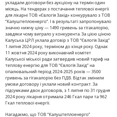
укладали договори без аукціону на термін один
місяць. На тендерах з постачання теплової енергії
для лікарні ТОВ «Євлогія Захід» конкурувало з ТОВ
“Калуштеплоенерго”. І в результаті запропонувало
значно нижчу ціну — 1490 гривень за гігакалорію,
завдяки чому виграло у конкурента. За цією ціною
Калуська ЦРЛ уклала договір з ТОВ “Євлогія Захід”
1 липня 2024 року, терміном до кінця року. Однак
11 жовтня 2024 року виконавчий комітет
Калуської міської ради затвердив новий тариф на
теплову енергію для ТОВ “Євлогія Захід” на
опалювальний період 2024-2025 років — 3500
гривень за гігакалорію без ПДВ. Відтак змінили
умови договору і уклали новий контракт. За
підсумками двох договорів, з 1 липня по 31 грудня
2024 року лікарня отримала 246 Гкал пари та 962
Гкал теплової енергії.
Нагадаємо, що ТОВ “Калуштеплоенерго”