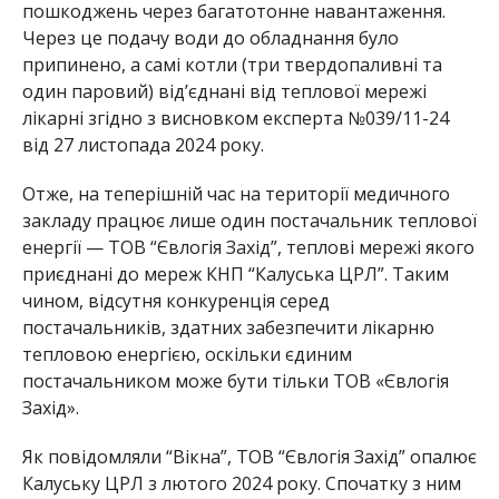
пошкоджень через багатотонне навантаження.
Через це подачу води до обладнання було
припинено, а самі котли (три твердопаливні та
один паровий) від’єднані від теплової мережі
лікарні згідно з висновком експерта №039/11-24
від 27 листопада 2024 року.
Отже, на теперішній час на території медичного
закладу працює лише один постачальник теплової
енергії — ТОВ “Євлогія Захід”, теплові мережі якого
приєднані до мереж КНП “Калуська ЦРЛ”. Таким
чином, відсутня конкуренція серед
постачальників, здатних забезпечити лікарню
тепловою енергією, оскільки єдиним
постачальником може бути тільки ТОВ «Євлогія
Захід».
Як повідомляли “Вікна”, ТОВ “Євлогія Захід” опалює
Калуську ЦРЛ з лютого 2024 року. Спочатку з ним