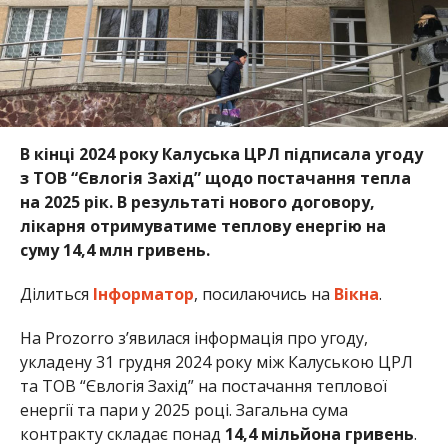
В кінці 2024 року Калуська ЦРЛ підписала угоду
з ТОВ “Євлогія Захід” щодо постачання тепла
на 2025 рік. В результаті нового договору,
лікарня отримуватиме теплову енергію на
суму 14,4 млн гривень.
Ділиться
Інформатор
, посилаючись на
Вікна
.
На Prozorro з’явилася інформація про угоду,
укладену 31 грудня 2024 року між Калуською ЦРЛ
та ТОВ “Євлогія Захід” на постачання теплової
енергії та пари у 2025 році. Загальна сума
контракту складає понад
14,4 мільйона гривень
.