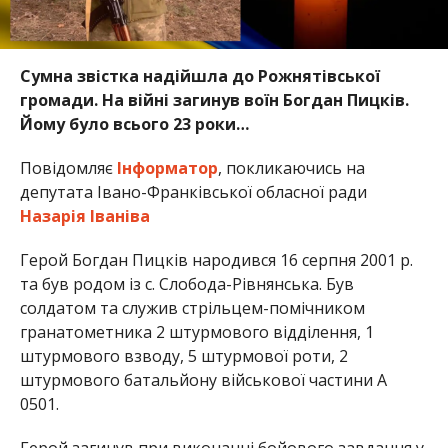
Сумна звістка надійшла до Рожнятівської
громади. На війні загинув воїн Богдан Пицків.
Йому було всього 23 роки…
Повідомляє
Інформатор
, покликаючись на
депутата Івано-Франківської обласної ради
Назарія Іваніва
Герой Богдан Пицків народився 16 серпня 2001 р.
та був родом із с. Слобода-Рівнянська. Був
солдатом та служив стрільцем-помічником
гранатометника 2 штурмового відділення, 1
штурмового взводу, 5 штурмової роти, 2
штурмового батальйону військової частини А
0501.
Герой загинув при виконанні бойового завдання у