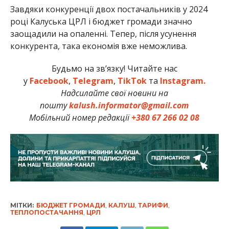
Завдяки конкуренції двох постачальників у 2024
році Калуська ЦРЛ і бюджет громади значно
заощадили на опаленні. Тепер, після усунення
конкурента, така економія вже неможлива.
Будьмо на зв’язку! Читайте нас
у
Facebook
,
Telegram
,
TikTok
та
Instagram.
Надсилайте свої новини на
пошту
kalush.informator@gmail.com
Мобільний номер редакції
+380 67 266 02 08
МІТКИ:
БЮДЖЕТ ГРОМАДИ
,
КАЛУШ
,
ТАРИФИ
,
ТЕПЛОПОСТАЧАННЯ
,
ЦРЛ