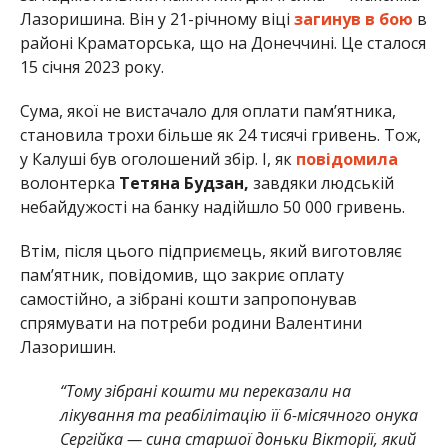
Лазоришина. Він у 21-річному віці
загинув в бою
в
районі Краматорська, що на Донеччині. Це сталося
15 січня 2023 року.
Сума, якої не вистачало для оплати пам’ятника,
становила трохи більше як 24 тисячі гривень. Тож,
у Калуші був оголошений збір. І, як
повідомила
волонтерка
Тетяна Будзан,
завдяки людській
небайдужості на банку надійшло 50 000 гривень.
Втім, після цього підприємець, який виготовляє
пам’ятник, повідомив, що закриє оплату
самостійно, а зібрані кошти запропонував
спрямувати на потреби родини Валентини
Лазоришин.
“Тому зібрані кошти ми переказали на
лікування та реабілітацію її 6-місячного онука
Сергійка — сина старшої доньки Вікторії, який