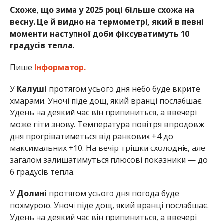
Схоже, що зима у 2025 році більше схожа на
весну. Це й видно на термометрі, який в певні
моменти наступної доби фіксуватимуть 10
градусів тепла.
Пише
Інформатор.
У
Калуші
протягом усього дня небо буде вкрите
хмарами. Уночі піде дощ, який вранці послабшає.
Удень на деякий час він припиниться, а ввечері
може піти знову. Температура повітря впродовж
дня прогріватиметься від ранкових +4 до
максимальних +10. На вечір трішки схолодніє, але
загалом залишатимуться плюсові показники — до
6 градусів тепла.
У
Долині
протягом усього дня погода буде
похмурою. Уночі піде дощ, який вранці послабшає.
Удень на деякий час він припиниться, а ввечері