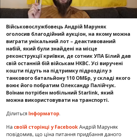
Військовослужбовець Андрій Маруняк
оголосив благодійний аукціон, на якому можна
виграти унікальний лот – деактивований
набій, який були знайдені на місце
реконструкції криївки, де сотник УПА Білий дав
свій останній бій військам НКВС. Усі виручені
кошти підуть на підтримку підрозділу з
танкового батальйону 110 ОМБр, у складі якого
воює його побратим Олександр Палійчук.
Воїнам потрібен мобільний Starlink, який
можна використовувати на транспорті.
Ділиться
Інформатор
.
На
своїй сторінці у Facebook
Андрій Маруняк
повідомив, що ціна питання придбання даного