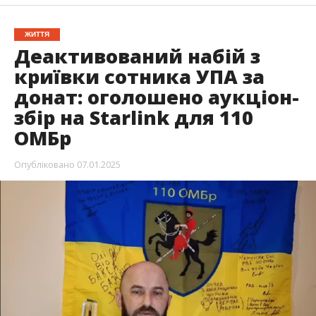
ЖИТТЯ
Деактивований набій з
криївки сотника УПА за
донат: оголошено аукціон-
збір на Starlink для 110
ОМБр
Опубліковано
07.01.2025