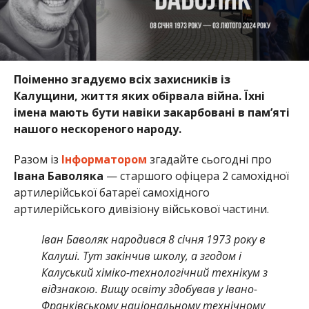
Поіменно згадуємо всіх захисників із
Калущини, життя яких обірвала війна. Їхні
імена мають бути навіки закарбовані в пам’яті
нашого нескореного народу.
Разом із
Інформатором
згадайте сьогодні про
Івана Баволяка
— старшого офіцера 2 самохідної
артилерійської батареї самохідного
артилерійського дивізіону військової частини.
Іван Баволяк народився 8 січня 1973 року в
Калуші. Тут закінчив школу, а згодом і
Калуський хіміко-технологічний технікум з
відзнакою. Вищу освіту здобував у Івано-
Франківському національному технічному