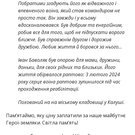
Побратими згадують його як відважного і
впевненого воїна, який став командиром не
просто так. Він завжди і у всьому
вдосконалювався. Був добрим та енергійним,
робив все для того, щоб не підпускати ворога
ближче. Був справжнім другом і дорожив
дружбою. Любив життя й боровся за нього…
Іван Баволяк був опорою для мами, дружини,
доньки, для своїх рідних та близьких. Його
життя обірвалося раптово: 3 лютого 2024
року серце воїна раптово зупинилося під час
проходження реабілітації.
Похований на на міському кладовищі у Калуші.
Памʼятаймо, яку ціну заплатили за наше майбутнє
Герої-земляки. Світла пам’ять!