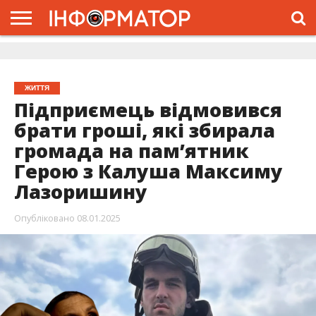
ГОЛОВНА
ЖИТТЯ
ВЛАДА
ГРОШІ
ТРЕШ
ДОЛИНА
РОЗСЛІДУВАННЯ
РЕКЛАМА
ПРО
ПРО
ІНТЕРВ’Ю
ВІДЕО
НАС
ПРОЄКТ
ЖИТТЯ
Підприємець відмовився
брати гроші, які збирала
громада на пам’ятник
Герою з Калуша Максиму
Лазоришину
Опубліковано
08.01.2025