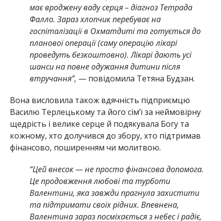
має вроджену ваду серця – діагноз Тетрада
Фалло. Зараз хлопчик перебуває на
госпіталізації в Охматдиті та готується до
планової операції (саму операцію лікарі
проведуть безкоштовно). Лікарі дають усі
шанси на повне одужання дитини після
втручання”,
— повідомила Тетяна Будзан.
Вона висловила також вдячність підприємцю
Василю Терлецькому та його сім’ї за неймовірну
щедрість і велике серце й подякувала Богу та
кожному, хто долучився до збору, хто підтримав
фінансово, поширенням чи молитвою.
“Цей внесок — не просто фінансова допомога.
Це продовження любові та турботи
Валентини, яка завжди прагнула захистити
та підтримати своїх рідних. Впевнена,
Валентина зараз посміхається з небес і радіє,