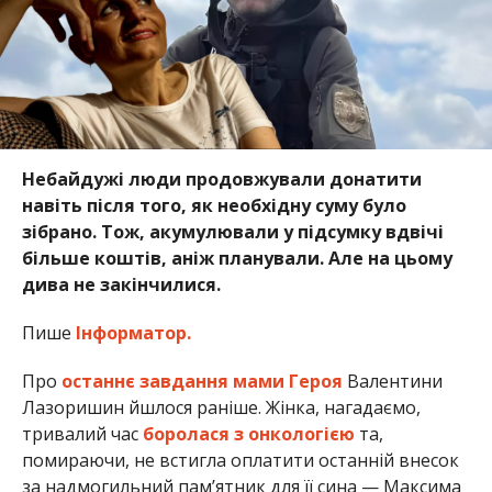
Небайдужі люди продовжували донатити
навіть після того, як необхідну суму було
зібрано. Тож, акумулювали у підсумку вдвічі
більше коштів, аніж планували. Але на цьому
дива не закінчилися.
Пише
Інформатор.
Про
останнє завдання мами Героя
Валентини
Лазоришин йшлося раніше. Жінка, нагадаємо,
тривалий час
боролася з онкологією
та,
помираючи, не встигла оплатити останній внесок
за надмогильний пам’ятник для її сина — Максима