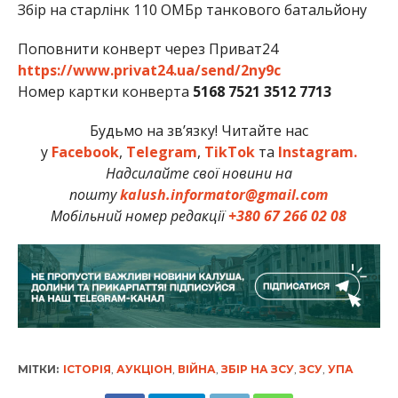
Збір на старлінк 110 ОМБр танкового батальйону
Поповнити конверт через Приват24
https://www.privat24.ua/send/2ny9c
Номер картки конверта
5168 7521 3512 7713
Будьмо на зв’язку! Читайте нас
у
Facebook
,
Telegram
,
TikTok
та
Instagram.
Надсилайте свої новини на
пошту
kalush.informator@gmail.com
Мобільний номер редакції
+380 67 266 02 08
МІТКИ:
ІСТОРІЯ
,
АУКЦІОН
,
ВІЙНА
,
ЗБІР НА ЗСУ
,
ЗСУ
,
УПА