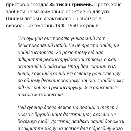
пристрою складає
35 тисяч гривень.
Проте, хоче
зробити це максимально ефективно для усіх.
Цінним лотом є деактивовані набої часів
визвольних змагань 1940-1950-их років:
“На аукціон виставляю унікальний лот –
деактивований набій. Це не просто набій, це
набій з історією. 20 років тому під час
відкриття реконструйованої криївки, в якій
останній бій військам НКВД дав сотник УПА
Білий, кожний охочий міг взяти у ролі сувеніру
по одному деактивованому набою, знайденому
під час робіт з реконструкції. Я скористався
такою можливістю.
Цей сувенір довго лежав на полиці, а тепер у
нього є другий шанс досягти цілі, якої він не
досягнув тоді. Досягти, завдяки вашій допомозі
в закритті збору на зв’язок для підрозділу мого