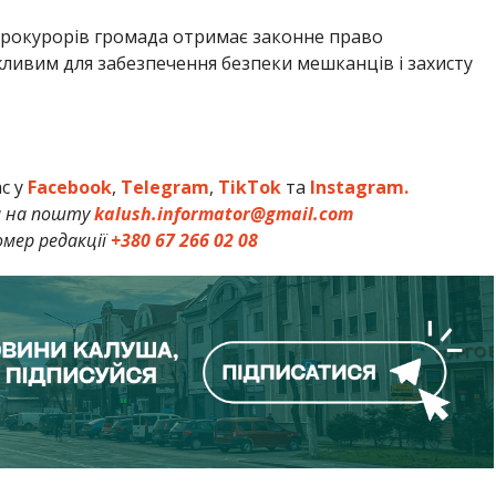
прокурорів громада отримає законне право
ливим для забезпечення безпеки мешканців і захисту
ас у
Facebook
,
Telegram
,
TikTok
та
Instagram.
и на пошту
kalush.informator@gmail.com
мер редакції
+380 67 266 02 08