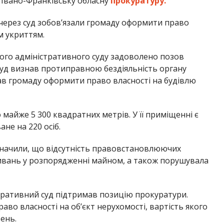
Івано-Франківську обласну
прокуратуру.
через суд зобов’язали громаду оформити право
м укриттям.
ого адміністративного суду задоволено позов
уд визнав протиправною бездіяльність органу
ав громаду оформити право власності на будівлю
айже 5 300 квадратних метрів. У її приміщенні є
не на 220 осіб.
значили, що відсутність правовстановлюючих
вань у розпорядженні майном, а також порушувала
тративний суд підтримав позицію прокуратури.
во власності на об’єкт нерухомості, вартість якого
ень.