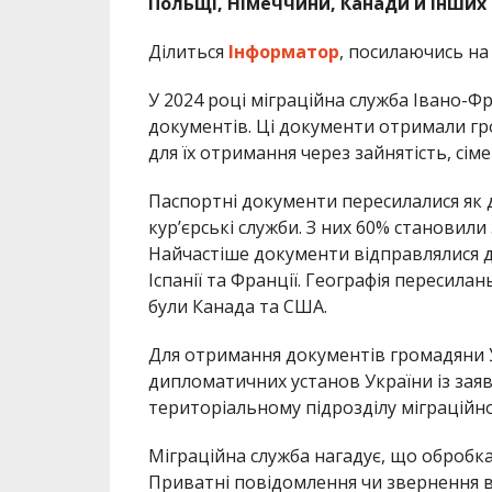
Польщі, Німеччини, Канади й інших 
Ділиться
Інформатор
, посилаючись н
У 2024 році міграційна служба Івано-Ф
документів. Ці документи отримали гр
для їх отримання через зайнятість, сім
Паспортні документи пересилалися як
кур’єрські служби. З них 60% становили
Найчастіше документи відправлялися до 
Іспанії та Франції. Географія пересила
були Канада та США.
Для отримання документів громадяни 
дипломатичних установ України із заяв
територіальному підрозділу міграційно
Міграційна служба нагадує, що обробка
Приватні повідомлення чи звернення в