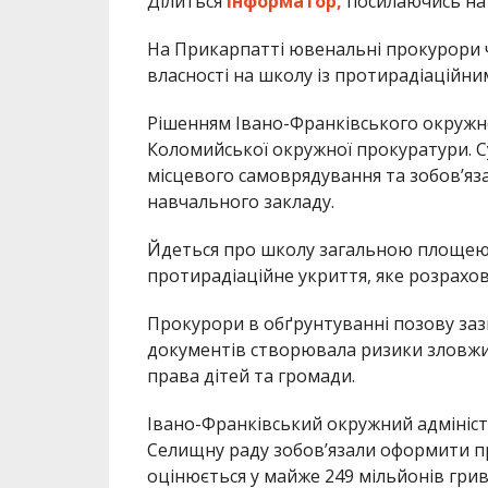
Ділиться
Інформатор,
посилаючись на 
На Прикарпатті ювенальні прокурори 
власності на школу із протирадіаційни
Рішенням Івано-Франківського окружн
Коломийської окружної прокуратури. С
місцевого самоврядування та зобов’яз
навчального закладу.
Йдеться про школу загальною площею м
протирадіаційне укриття, яке розрахова
Прокурори в обґрунтуванні позову за
документів створювала ризики зловжи
права дітей та громади.
Івано-Франківський окружний адмініс
Селищну раду зобов’язали оформити пра
оцінюється у майже 249 мільйонів грив