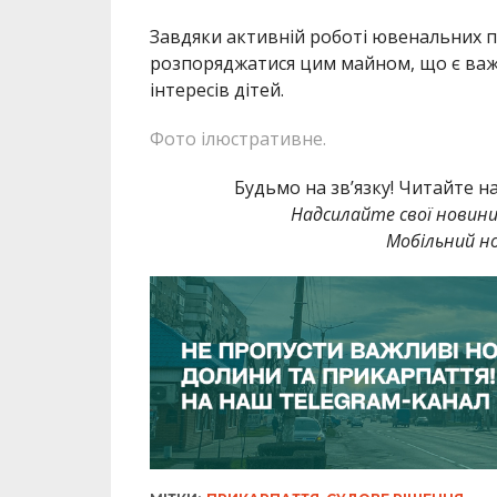
Завдяки активній роботі ювенальних 
розпоряджатися цим майном, що є важ
інтересів дітей.
Фото ілюстративне.
Будьмо на зв’язку! Читайте н
Надсилайте свої новин
Мобільний но