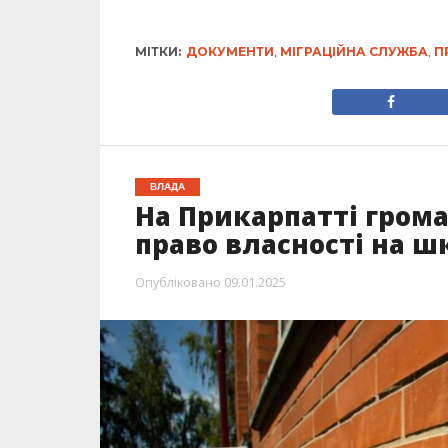
МІТКИ:
ДОКУМЕНТИ
,
МІГРАЦІЙНА СЛУЖБА
,
П
ВЛАДА
На Прикарпатті гром
право власності на ш
Опубліковано
09.01.2025