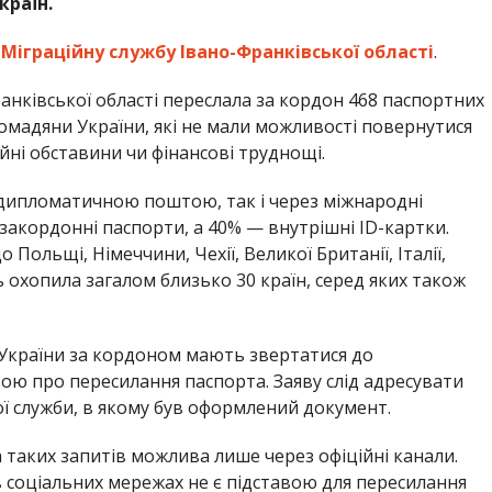
країн.
а
Міграційну службу Івано-Франківської області
.
ранківської області переслала за кордон 468 паспортних
омадяни України, які не мали можливості повернутися
ейні обставини чи фінансові труднощі.
 дипломатичною поштою, так і через міжнародні
 закордонні паспорти, а 40% — внутрішні ID-картки.
Польщі, Німеччини, Чехії, Великої Британії, Італії,
нь охопила загалом близько 30 країн, серед яких також
України за кордоном мають звертатися до
ою про пересилання паспорта. Заяву слід адресувати
ї служби, в якому був оформлений документ.
 таких запитів можлива лише через офіційні канали.
 соціальних мережах не є підставою для пересилання