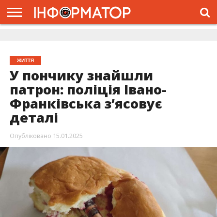
ГОЛОВНА
ЖИТТЯ
ВЛАДА
ГРОШІ
ТРЕШ
ДОЛИНА
РОЗСЛІДУВАННЯ
РЕКЛАМА
ПРО
ПРО
ІНТЕРВ’Ю
ВІДЕО
НАС
ПРОЄКТ
ЖИТТЯ
У пончику знайшли
патрон: поліція Івано-
Франківська з’ясовує
деталі
Опубліковано
15.01.2025