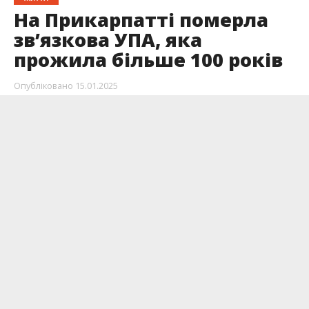
На Прикарпатті померла
зв’язкова УПА, яка
прожила більше 100 років
Опубліковано
15.01.2025
Присягнувши на вірність України, пані Ангеліна