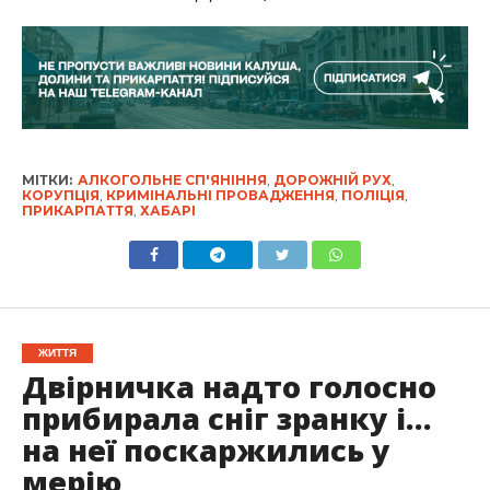
МІТКИ:
АЛКОГОЛЬНЕ СП'ЯНІННЯ
,
ДОРОЖНІЙ РУХ
,
КОРУПЦІЯ
,
КРИМІНАЛЬНІ ПРОВАДЖЕННЯ
,
ПОЛІЦІЯ
,
ПРИКАРПАТТЯ
,
ХАБАРІ
ЖИТТЯ
Двірничка надто голосно
прибирала сніг зранку і…
на неї поскаржились у
мерію