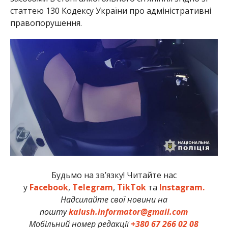
статтею 130 Кодексу України про адміністративні
правопорушення.
Будьмо на зв’язку! Читайте нас
у
Facebook
,
Telegram
,
TikTok
та
Instagram.
Надсилайте свої новини на
пошту
kalush.informator@gmail.com
Мобільний номер редакції
+380 67 266 02 08