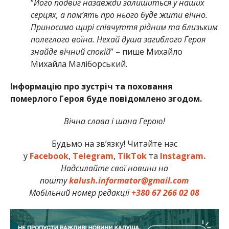
“
Його подвиг назавжди залишиться у наших
серцях, а пам’ять про нього буде жити вічно.
Приносимо щирі співчуття рідним та близьким
полеглого воїна. Нехай душа загиблого Героя
знайде вічний спокій
” – пише Михайло
Михайла Маліборський.
Інформацію про зустріч та поховання
померлого Героя буде повідомлено згодом.
Вічна слава і шана Герою!
Будьмо на зв’язку! Читайте нас
у
Facebook
,
Telegram
,
TikTok
та
Instagram.
Надсилайте свої новини на
пошту
kalush.informator@gmail.com
Мобільний номер редакції
+380 67 266 02 08