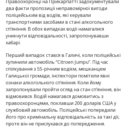
Правоохоронці на Прикарпатті задокументували
два факти пропозиції неправомірної вигоди
поліцейським від водіїв, які керували
транспортними засобами в стані алкогольного
сп’яніння. В обох випадках водії намагалися
уникнути відповідальності, запропонувавши
хабарі.
Перший випадок стався в Галичі, коли поліцейські
зупинили автомобіль “Citroen Jumpu”. Під час
спілкування з 55-річним водієм, мешканцем
Галицької громади, інспектори помітили явні
ознаки алкогольного сп’яніння. Коли йому
запропонували пройти огляд на стан сп’яніння, він
відмовився. Водій намагався домовитись з
правоохоронцями, поклавши 200 доларів США у
службовий автомобіль. Поліцейські попередили
його про кримінальну відповідальність за такі дії,
проте він не прислухався до попередження.