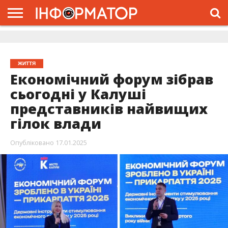
ГОЛОВНА
ЖИТТЯ
ВЛАДА
ГРОШІ
ТРЕШ
ДОЛИНА
РОЗСЛІДУВАННЯ
РЕКЛАМА
ПРО
ПРО
ІНТЕРВ’Ю
ВІДЕО
НАС
ПРОЄКТ
ЖИТТЯ
Економічний форум зібрав
сьогодні у Калуші
представників найвищих
гілок влади
Опубліковано
17.01.2025