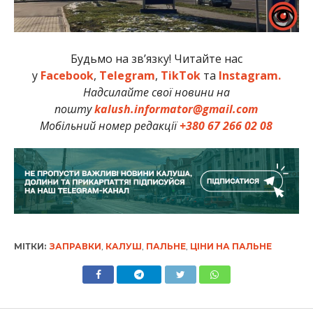
Будьмо на зв’язку! Читайте нас
у
Facebook
,
Telegram
,
TikTok
та
Instagram.
Надсилайте свої новини на
пошту
kalush.informator@gmail.com
Мобільний номер редакції
+380 67 266 02 08
МІТКИ:
ЗАПРАВКИ
,
КАЛУШ
,
ПАЛЬНЕ
,
ЦІНИ НА ПАЛЬНЕ