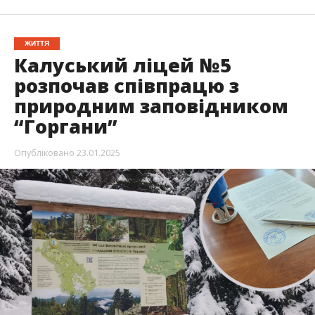
ЖИТТЯ
Калуський ліцей №5
розпочав співпрацю з
природним заповідником
“Горгани”
Опубліковано
23.01.2025