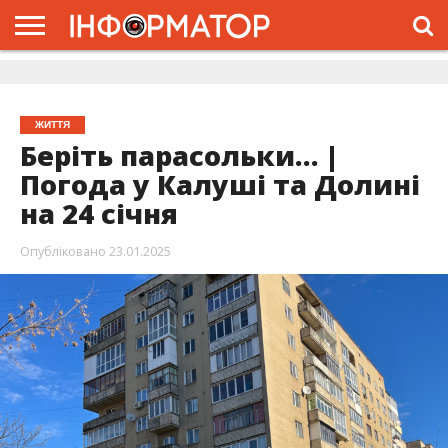
ГОЛОВНА
ЖИТТЯ
ВЛАДА
ГРОШІ
ТРЕШ
ДОЛИНА
РОЗСЛІДУВАННЯ
РЕКЛАМА
ПРО
ПРО
ІНТЕРВ’Ю
ВІДЕО
НАС
ПРОЄКТ
ЖИТТЯ
Беріть парасольки… |
Погода у Калуші та Долині
на 24 січня
Опубліковано
23.01.2025