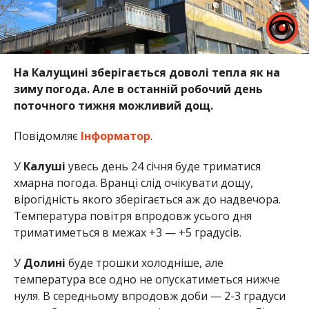
На Калущині зберігається доволі тепла як на
зиму погода. Але в останній робочий день
поточного тижня можливий дощ.
Повідомляє
Інформатор
.
У
Калуші
увесь день 24 січня буде триматися
хмарна погода. Вранці слід очікувати дощу,
вірогідність якого зберігається аж до надвечора.
Температура повітря впродовж усього дня
триматиметься в межах +3 — +5 градусів.
У
Долині
буде трошки холодніше, але
температура все одно не опускатиметься нижче
нуля. В середньому впродовж доби — 2-3 градуси