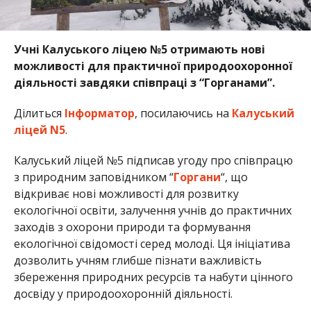
Учні Калуського ліцею №5 отримають нові
можливості для практичної природоохоронної
діяльності завдяки співпраці з “Горганами”.
Ділиться
Інформатор
, посилаючись на
Калуський
ліцей N5
.
Калуський ліцей №5 підписав угоду про співпрацю
з природним заповідником “
Горгани
“, що
відкриває нові можливості для розвитку
екологічної освіти, залучення учнів до практичних
заходів з охорони природи та формування
екологічної свідомості серед молоді. Ця ініціатива
дозволить учням глибше пізнати важливість
збереження природних ресурсів та набути цінного
досвіду у природоохоронній діяльності.