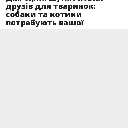
друзів для тваринок:
собаки та котики
потребують вашої
допомоги
Опубліковано
23.01.2025
Притулок “Дім Сірка” в Калуші завжди готовий