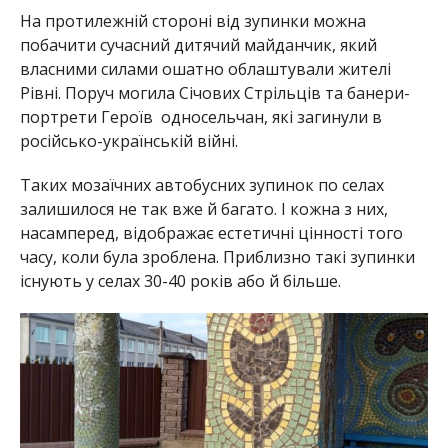
На протилежній стороні від зупинки можна
побачити сучасний дитячий майданчик, який
власними силами ошатно облаштували жителі
Рівні. Поруч могила Січових Стрільців та банери-
портрети Героїв односельчан, які загинули в
російсько-українській війні.
Таких мозаїчних автобусних зупинок по селах
залишилося не так вже й багато. І кожна з них,
насамперед, відображає естетичні цінності того
часу, коли була зроблена. Приблизно такі зупинки
існують у селах 30-40 років або й більше.