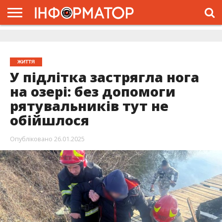
ГОЛОВНА
ЖИТТЯ
ВЛАДА
ГРОШІ
ТРЕШ
ДОЛИНА
РОЗСЛІДУВАННЯ
РЕКЛАМА
ПРО
ПРО
ІНТЕРВ’Ю
ВІДЕО
НАС
ПРОЄКТ
ЖИТТЯ
У підлітка застрягла нога
на озері: без допомоги
рятувальників тут не
обійшлося
Опубліковано
26.01.2025