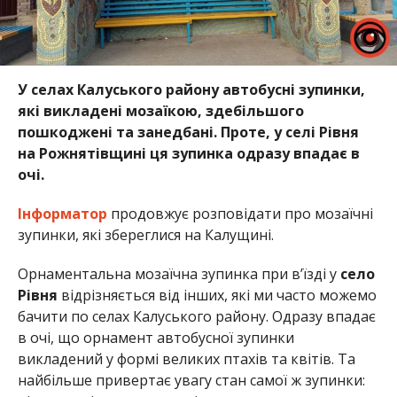
У селах Калуського району автобусні зупинки,
які викладені мозаїкою, здебільшого
пошкоджені та занедбані. Проте, у селі Рівня
на Рожнятівщині ця зупинка одразу впадає в
очі.
Інформатор
продовжує розповідати про мозаїчні
зупинки, які збереглися на Калущині.
Орнаментальна мозаїчна зупинка при в’їзді у
село
Рівня
відрізняється від інших, які ми часто можемо
бачити по селах Калуського району. Одразу впадає
в очі, що орнамент автобусної зупинки
викладений у формі великих птахів та квітів. Та
найбільше привертає увагу стан самої ж зупинки: