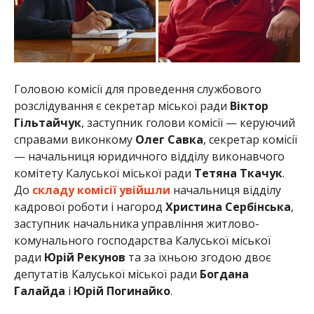
Головою комісії для проведення службового
розслідування є секретар міської ради
Віктор
Гільтайчук
, заступник голови комісії — керуючий
справами виконкому
Олег Савка
, секретар комісії
— начальниця юридичного відділу виконавчого
комітету Калуської міської ради
Тетяна Ткачук
.
До
складу комісії увійшли
начальниця відділу
кадрової роботи і нагород
Христина Сербінська
,
заступник начальника управління житлово-
комунального господарства Калуської міської
ради
Юрій Рекунов
та за їхньою згодою двоє
депутатів Калуської міської ради
Богдана
Галайда
і
Юрій Погинайко
.