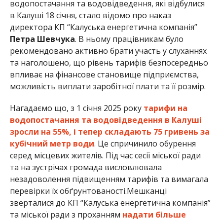
водопостачання та водовідведення, які відбулися
в Калуші 18 січня, стало відомо про наказ
директора КП “Калуська енергетична компанія”
Петра Шевчука
. В ньому працівникам було
рекомендовано активно брати участь у слуханнях
та наголошено, що рівень тарифів безпосередньо
впливає на фінансове становище підприємства,
можливість виплати заробітної плати та її розмір.
Нагадаємо що, з 1 січня 2025 року
тарифи на
водопостачання та водовідведення в Калуші
зросли на 55%, і тепер складають 75 гривень за
кубічний метр води
. Це спричинило обурення
серед місцевих жителів. Під час сесії міської ради
та на зустрічах громада висловлювала
незадоволення підвищенням тарифів та вимагала
перевірки їх обґрунтованості.Мешканці
зверталися до КП “Калуська енергетична компанія”
та міської ради з проханням
надати більше