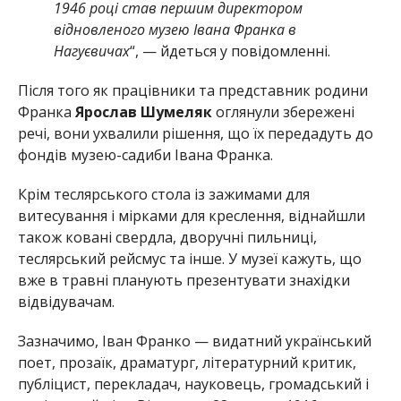
1946 році став першим директором
відновленого музею Івана Франка в
Нагуєвичах
“, — йдеться у повідомленні.
Після того як працівники та представник родини
Франка
Ярослав Шумеляк
оглянули збережені
речі, вони ухвалили рішення, що їх передадуть до
фондів музею-садиби Івана Франка.
Крім теслярського стола із зажимами для
витесування і мірками для креслення, віднайшли
також ковані свердла, дворучні пильниці,
теслярський рейсмус та інше. У музеї кажуть, що
вже в травні планують презентувати знахідки
відвідувачам.
Зазначимо, Іван Франко — видатний український
поет, прозаїк, драматург, літературний критик,
публіцист, перекладач, науковець, громадський і