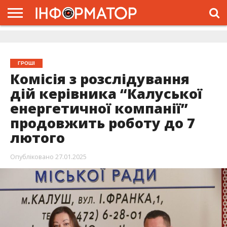
ГОЛОВНА
ЖИТТЯ
ВЛАДА
ГРОШІ
ТРЕШ
ДОЛИНА
РОЗСЛІДУВАННЯ
РЕКЛАМА
ПРО
ПРО
ІНТЕРВ’Ю
ВІДЕО
НАС
ПРОЄКТ
ГРОШІ
Комісія з розслідування
дій керівника “Калуської
енергетичної компанії”
продовжить роботу до 7
лютого
Опубліковано
27.01.2025