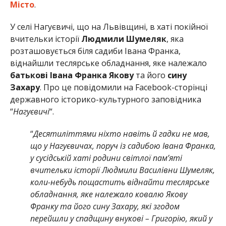
Місто
.
У селі Нагуєвичі, що на Львівщині, в хаті покійної
вчительки історії
Людмили Шумеляк
, яка
розташовується біля садиби Івана Франка,
віднайшли теслярське обладнання, яке належало
батькові Івана Франка Якову
та його
сину
Захару
. Про це повідомили на Facebook-сторінці
державного історико-культурного заповідника
“
Нагуєвичі
“.
“
Десятиліттями ніхто навіть й гадки не мав,
що у Нагуєвичах, поруч із садибою Івана Франка,
у сусідській хаті родини світлої пам’яті
вчительки історії Людмили Василівни Шумеляк,
коли-небудь пощастить віднайти теслярське
обладнання, яке належало ковалю Якову
Франку та його сину Захару, які згодом
перейшли у спадщину внукові – Григорію, який у