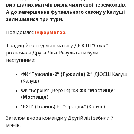
вирішалих матчів визначили свої переможців.
А до завершення футзального сезону у Калуші
залишилися три тури.
Повідомляє
Інформатор
.
Традиційно недільні матчі у ДЮСШ “Сокіл”
розпочала Друга Ліга. Результати були
наступними:
ФК “Тужилів-2” (Тужилів) 2:1
ДЮСШ Калуш
(Калуш)
ФК “Верхня” (Верхня)
1:3 ФК “Мостище”
(Мостище)
“БХП” (Голинь) +:- “Орандж” (Калуш)
Загалом вчора команди у Другій лізі забили 7
мʼячів.