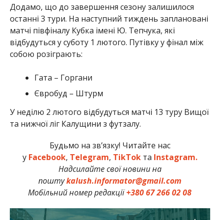
Додамо, що до завершення сезону залишилося
останні 3 тури. На наступний тиждень заплановані
матчі півфіналу Кубка імені Ю. Тепчука, які
відбудуться у суботу 1 лютого. Путівку у фінал між
собою розіграють:
Гата – Горгани
Євробуд – Штурм
У неділю 2 лютого відбудуться матчі 13 туру Вищої
та нижчої ліг Калущини з футзалу.
Будьмо на зв’язку! Читайте нас
у
Facebook
,
Telegram
,
TikTok
та
Instagram.
Надсилайте свої новини на
пошту
kalush.informator@gmail.com
Мобільний номер редакції
+380 67 266 02 08