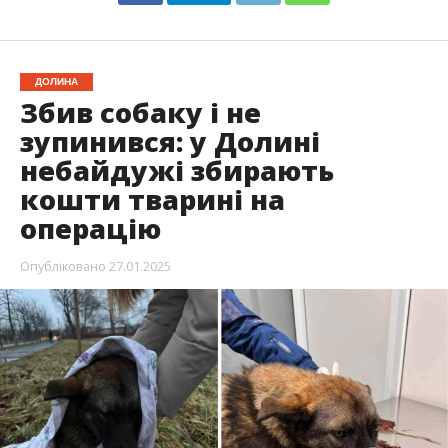
ДОЛИНА
Збив собаку і не
зупинився: у Долині
небайдужі збирають
кошти тварині на
операцію
Опубліковано
27.01.2025