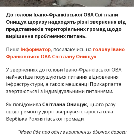
До голови Івано-Франківської ОВА Світлани
Онищук щоразу надходять різні звернення від
представників територіальних громад щодо
вирішення проблемних питань.
Пише
Інформатор
, посилаючись на
голову Івано-
Франківської ОВА Світлану Онищук
.
У зверненнях до голови Івано-Франківської ОВА
найчастіше порушуються питання відновлення
інфраструктури, а також мешканці Прикарпаття
звертаються і з індивідуальними питаннями.
Як повідомила
Світлана Онищук
, цього разу
щодо ремонту доріг звернувся староста села
Вербівка Рожнятівської громади.
“Мова йде про одну з критичних ділянок дороги