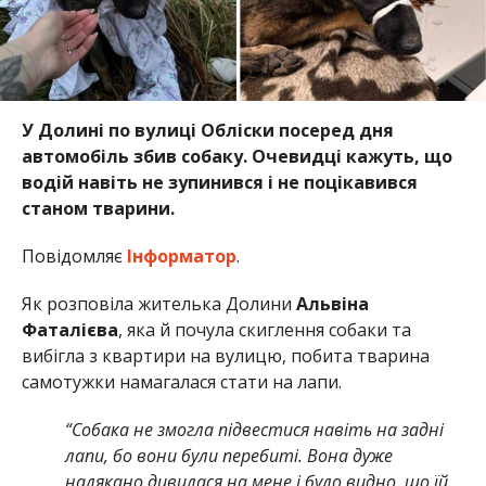
У Долині по вулиці Обліски посеред дня
автомобіль збив собаку. Очевидці кажуть, що
водій навіть не зупинився і не поцікавився
станом тварини.
Повідомляє
Інформатор
.
Як розповіла жителька Долини
Альвіна
Фаталієва
, яка й почула скиглення собаки та
вибігла з квартири на вулицю, побита тварина
самотужки намагалася стати на лапи.
“Собака не змогла підвестися навіть на задні
лапи, бо вони були перебиті. Вона дуже
налякано дивилася на мене і було видно, що їй