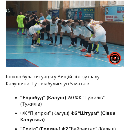
Іншою була ситуація у Вищій лізі футзалу
Калущини. Тут відбулися усі 5 матчів:
“Євробуд” (Калуш) 2:0
ФК “Тужилів”
(Тужилів)
ФК “Підгірки” (Калуш)
4:6 “Штурм” (Сівка
Калуська)
“Сокіл” (Голинь) 4:2
“Байрактар” (Калуш)