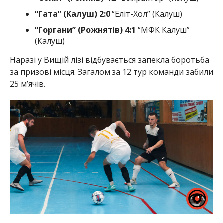
“Гата” (Калуш) 2:0
“Еліт-Хол” (Калуш)
“Горгани” (Рожнятів)
4:1
“МФК Калуш”
(Калуш)
Наразі у Вищій лізі відбувається запекла боротьба
за призові місця. Загалом за 12 тур команди забили
25 мʼячів.