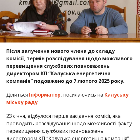
Після залучення нового члена до складу
комісії, термін розслідування щодо можливого
перевищення службових повноважень
директором КП “Калуська енергетична
компанія” подовжено до 7 лютого 2025 року.
Ділиться
Інформатор
, посилаючись на
Калуську
міську раду
.
23 січня, відбулося перше засідання комісії, яка
проводить розслідування щодо можливості факту
перевищення службових повноважень
директором КП “Калуська енергетична компанія”