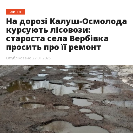
ЖИТТЯ
На дорозі Калуш-Осмолода
курсують лісовози:
староста села Вербівка
просить про її ремонт
Опубліковано
27.01.2025