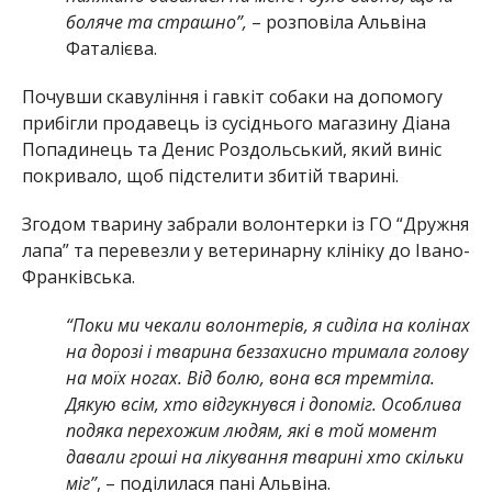
боляче та страшно”,
– розповіла Альвіна
Фаталієва.
Почувши скавуління і гавкіт собаки на допомогу
прибігли продавець із сусіднього магазину Діана
Попадинець та Денис Роздольський, який виніс
покривало, щоб підстелити збитій тварині.
Згодом тварину забрали волонтерки із ГО “Дружня
лапа” та перевезли у ветеринарну клініку до Івано-
Франківська.
“Поки ми чекали волонтерів, я сиділа на колінах
на дорозі і тварина беззахисно тримала голову
на моїх ногах. Від болю, вона вся тремтіла.
Дякую всім, хто відгукнувся і допоміг. Особлива
подяка перехожим людям, які в той момент
давали гроші на лікування тварині хто скільки
міг”
, – поділилася пані Альвіна.