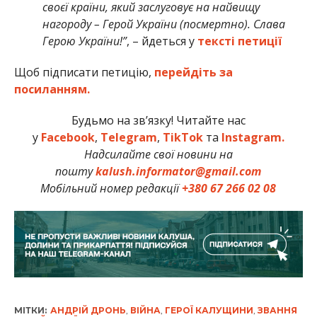
своєї країни, який заслуговує на найвищу
нагороду – Герой України (посмертно). Слава
Герою України!”
, – йдеться у
тексті петиції
Щоб підписати петицію,
перейдіть за
посиланням.
Будьмо на зв’язку! Читайте нас
у
Facebook
,
Telegram
,
TikTok
та
Instagram.
Надсилайте свої новини на
пошту
kalush.informator@gmail.com
Мобільний номер редакції
+380 67 266 02 08
МІТКИ:
АНДРІЙ ДРОНЬ
,
ВІЙНА
,
ГЕРОЇ КАЛУЩИНИ
,
ЗВАННЯ