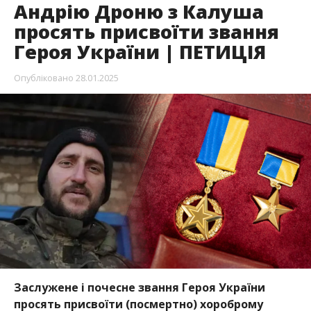
Андрію Дроню з Калуша
просять присвоїти звання
Героя України | ПЕТИЦІЯ
Опубліковано
28.01.2025
Заслужене і почесне звання Героя України
просять присвоїти (посмертно) хороброму