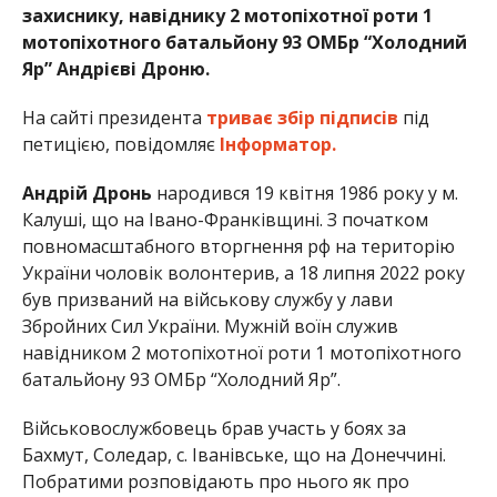
захиснику, навіднику 2 мотопіхотної роти 1
мотопіхотного батальйону 93 ОМБр “Холодний
Яр” Андрієві Дроню.
На сайті президента
триває збір підписів
під
петицією, повідомляє
Інформатор.
Андрій Дронь
народився 19 квітня 1986 року у м.
Калуші, що на Івано-Франківщині. З початком
повномасштабного вторгнення рф на територію
України чоловік волонтерив, а 18 липня 2022 року
був призваний на військову службу у лави
Збройних Сил України. Мужній воїн служив
навідником 2 мотопіхотної роти 1 мотопіхотного
батальйону 93 ОМБр “Холодний Яр”.
Військовослужбовець брав участь у боях за
Бахмут, Соледар, с. Іванівське, що на Донеччині.
Побратими розповідають про нього як про