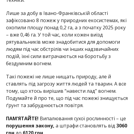
Лише за добу в Івано-Франківській області
зафіксовано 8 пожеж у природних екосистемах, які
охопили площу понад 0,2 га, а з початку 2025 року
– вже 0,46 га. У той час, коли кожен виїзд
рятувальників може знадобитися для допомоги
людям під час обстрілів чи інших надзвичайних
подій, їхні сили витрачаються на боротьбу з
бездумним вогнем.
Такі пожежі не лише нищать природу, але й
ставлять під загрозу життя людей та тварин. А все
тому, що хтось вирішив “навести лад” вогнем.
Подумайте й про те, що під час пожежі знищується
ґрунт та забруднюється повітря.
ПАМ’ЯТАЙТЕ!
Випалювання сухої рослинності – це
порушення закону,
а штрафи становлять від
3060
грн
до
6120 грн
.