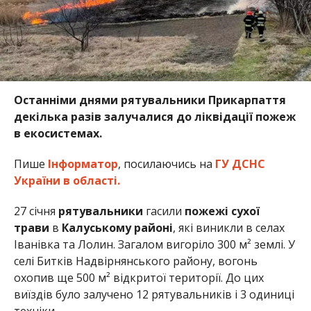
Останніми днями рятувальники Прикарпаття
декілька разів залучалися до ліквідації пожеж
в екосистемах.
Пише
Інформатор
, посилаючись на
ГУ ДСНС
України в області.
27 січня
рятувальники
гасили
пожежі сухої
трави
в
Калуському районі
, які виникли в селах
Іванівка та Лолин. Загалом вигоріло 300 м² землі. У
селі Битків Надвірнянського району, вогонь
охопив ще 500 м² відкритої території. До цих
виїздів було залучено 12 рятувальників і 3 одиниці
техніки.