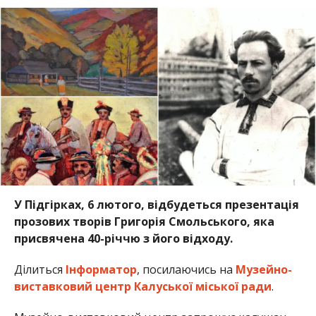
У Підгірках, 6 лютого, відбудеться презентація
прозових творів Григорія Смольського, яка
присвячена 40-річчю з його відходу.
Ділиться
Інформатор
, посилаючись на
Музейно-
виставковий центр Калуської міської ради
.