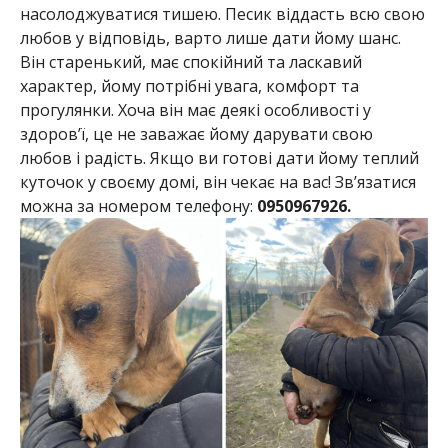
насолоджуватися тишею. Песик віддасть всю свою
любов у відповідь, варто лише дати йому шанс.
Він старенький, має спокійний та ласкавий
характер, йому потрібні увага, комфорт та
прогулянки. Хоча він має деякі особливості у
здоров’ї, це не заважає йому дарувати свою
любов і радість. Якщо ви готові дати йому теплий
куточок у своєму домі, він чекає на вас! Зв’язатися
можна за номером телефону:
0950967926.