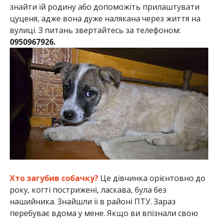
знайти їй родину або допоможіть прилаштувати
цуценя, адже вона дуже налякана через життя на
вулиці. З питань звертайтесь за телефоном:
0950967926.
Хто загубив собачку?
Це дівчинка орієнтовно до
року, когті пострижені, ласкава, була без
нашийника. Знайшли її в районі ПТУ. Зараз
перебуває вдома у мене. Якщо ви впізнали свою