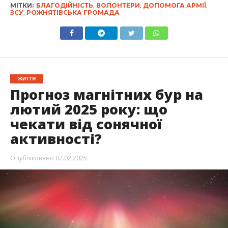
МІТКИ:
БЛАГОДІЙНІСТЬ
,
ВОЛОНТЕРИ
,
ДОПОМОГА АРМІЇ
,
ЗСУ
,
РОЖНЯТІВСЬКА ГРОМАДА
ЖИТТЯ
Прогноз магнітних бур на
лютий 2025 року: що
чекати від сонячної
активності?
Опубліковано
02.02.2025