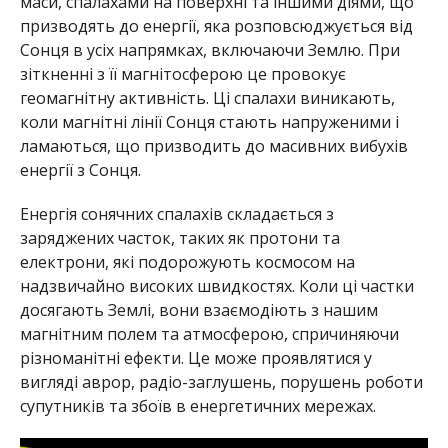
маси, спалахами на поверхні та іншими діями, що
призводять до енергії, яка розповсюджується від
Сонця в усіх напрямках, включаючи Землю. При
зіткненні з її магнітосферою це провокує
геомагнітну активність. Ці спалахи виникають,
коли магнітні лінії Сонця стають напруженими і
ламаються, що призводить до масивних вибухів
енергії з Сонця.
Енергія сонячних спалахів складається з
заряджених часток, таких як протони та
електрони, які подорожують космосом на
надзвичайно високих швидкостях. Коли ці частки
досягають Землі, вони взаємодіють з нашим
магнітним полем та атмосферою, спричиняючи
різноманітні ефекти. Це може проявлятися у
вигляді аврор, радіо-заглушень, порушень роботи
супутників та збоїв в енергетичних мережах.