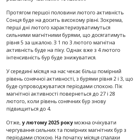
Протягом першої половини лютого активність
Сонця буде на досить високому рівні. Зокрема,
перші дні лютого характеризуватимуться
сильними магнітними бурями, що досягатимуть
рівня 5 за шкалою. З 1 по 3 лютого магнітна
активність буде на піку. Однак вже з 4 лютого
інтенсивність бур буде знижуватися.
У середині місяця на нас чекає більш помірний
рівень сонячної активності, з бурями рівня 2 і 3, що
буде супроводжуватися періодами спокою. Пік
магнітної активності повернеться до 27 і 28
лютого, коли рівень сонячних бур знову
підвищиться до 4.
Отже,
у лютому 2025 року
можна очікувати
чергування сильних та помірних магнітних бур з
періодами спокою. На початку місяця спалахи