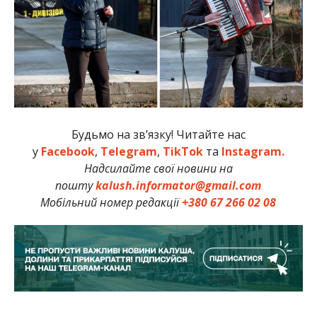
Будьмо на зв’язку! Читайте нас
у
Facebook
,
Telegram
,
TikTok
та
Instagram.
Надсилайте свої новини на
пошту
kalush.informator@gmail.com
Мобільний номер редакції
+380 67 266 02 08