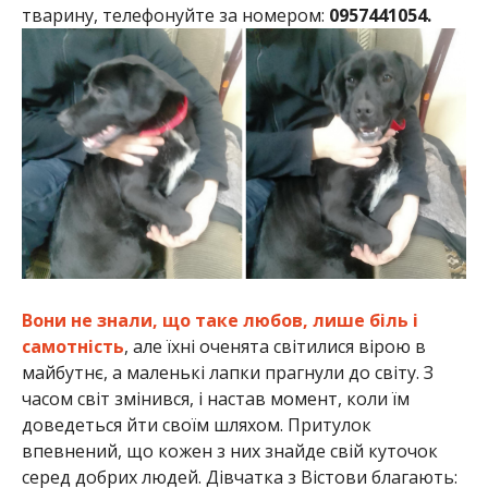
тварину, телефонуйте за номером:
0957441054.
Вони не знали, що таке любов, лише біль і
самотність
, але їхні оченята світилися вірою в
майбутнє, а маленькі лапки прагнули до світу. З
часом світ змінився, і настав момент, коли їм
доведеться йти своїм шляхом. Притулок
впевнений, що кожен з них знайде свій куточок
серед добрих людей. Дівчатка з Вістови благають: