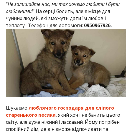
“
Не залишайте нас, ми так хочемо любити і бути
любленими!
” На серці болить, але є місце для
чуйних людей, які зможуть дати їм любов і
теплоту. Телефон для допомоги:
0950967926.
Шукаємо
люблячого господаря для сліпого
старенького песика
, який хоч і не бачить цього
світу, але дуже ніжний і ласкавий. Йому потрібен
спокійний дім, де він зможе відпочивати та