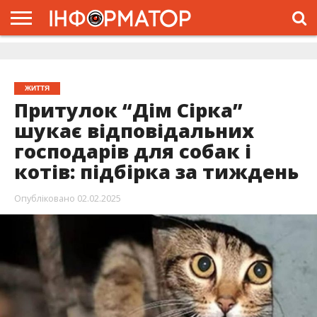
ГОЛОВНА
ЖИТТЯ
ВЛАДА
ГРОШІ
ТРЕШ
ДОЛИНА
РОЗСЛІДУВАННЯ
РЕКЛАМА
ПРО
ПРО
ІНТЕРВ’Ю
ВІДЕО
НАС
ПРОЄКТ
ЖИТТЯ
Притулок “Дім Сірка”
шукає відповідальних
господарів для собак і
котів: підбірка за тиждень
Опубліковано
02.02.2025