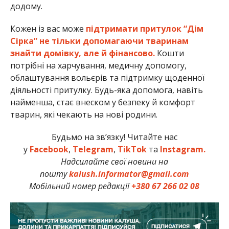
додому.
Кожен із вас може
підтримати притулок “Дім
Сірка” не тільки допомагаючи тваринам
знайти домівку, але й фінансово.
Кошти
потрібні на харчування, медичну допомогу,
облаштування вольєрів та підтримку щоденної
діяльності притулку. Будь-яка допомога, навіть
найменша, стає внеском у безпеку й комфорт
тварин, які чекають на нові родини.
Будьмо на зв’язку! Читайте нас
у
Facebook
,
Telegram
,
TikTok
та
Instagram.
Надсилайте свої новини на
пошту
kalush.informator@gmail.com
Мобільний номер редакції
+380 67 266 02 08