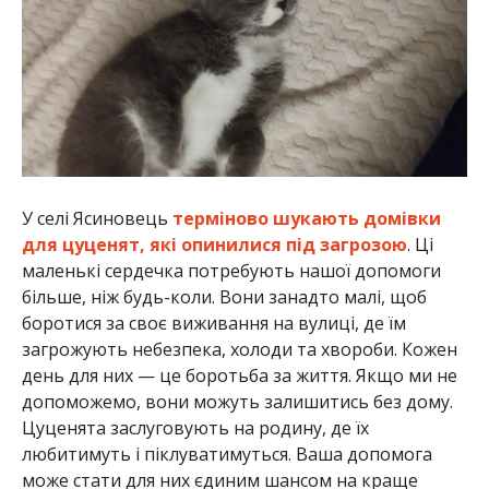
У селі Ясиновець
терміново шукають домівки
для цуценят, які опинилися під загрозою
. Ці
маленькі сердечка потребують нашої допомоги
більше, ніж будь-коли. Вони занадто малі, щоб
боротися за своє виживання на вулиці, де їм
загрожують небезпека, холоди та хвороби. Кожен
день для них — це боротьба за життя. Якщо ми не
допоможемо, вони можуть залишитись без дому.
Цуценята заслуговують на родину, де їх
любитимуть і піклуватимуться. Ваша допомога
може стати для них єдиним шансом на краще