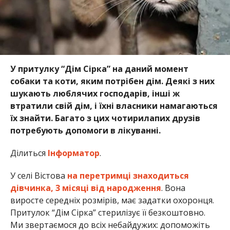
У притулку “Дім Сірка” на даний момент
собаки та коти, яким потрібен дім. Деякі з них
шукають люблячих господарів, інші ж
втратили свій дім, і їхні власники намагаються
їх знайти. Багато з цих чотирилапих друзів
потребують допомоги в лікуванні.
Ділиться
Інформатор
.
У селі Вістова
на перетримці знаходиться
дівчинка, 3 місяці від народження
. Вона
виросте середніх розмірів, має задатки охоронця.
Притулок “Дім Сірка” стерилізує її безкоштовно.
Ми звертаємося до всіх небайдужих: допоможіть