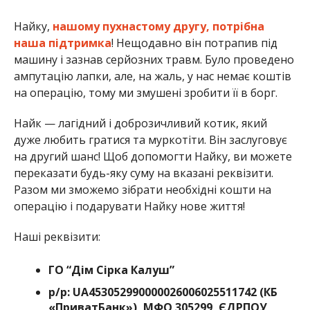
Найку,
нашому пухнастому другу, потрібна
наша підтримка
! Нещодавно він потрапив під
машину і зазнав серйозних травм. Було проведено
ампутацію лапки, але, на жаль, у нас немає коштів
на операцію, тому ми змушені зробити її в борг.
Найк — лагідний і доброзичливий котик, який
дуже любить гратися та муркотіти. Він заслуговує
на другий шанс! Щоб допомогти Найку, ви можете
переказати будь-яку суму на вказані реквізити.
Разом ми зможемо зібрати необхідні кошти на
операцію і подарувати Найку нове життя!
Наші реквізити:
ГО “Дім Сірка Калуш”
р/р: UA453052990000026006025511742 (КБ
«ПриватБанк»), МФО 305299, ЄДРПОУ