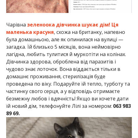
Чарівна
зеленоока дівчинка шукає дім! Ця
маленька красуня
, схожа на британку, напевно
була домашньою, але як опинилася на вулиці —
загадка. Їй близько 5 місяців, вона неймовірно
лагідна, любить тулитися й муркотіти на колінах.
Дівчинка здорова, оброблена від паразитів і
чудово знає лоточок. Вона віддається тільки в
домашнє проживання, стерилізація буде
проведена по віку. Подаруйте їй тепло, турботу та
частинку свого серця, а у відповідь отримаєте
безмежну любов і вдячність! Якщо ви хочете дати
їй новий дім, телефонуйте Лілі за номером:
063 983
89 69.