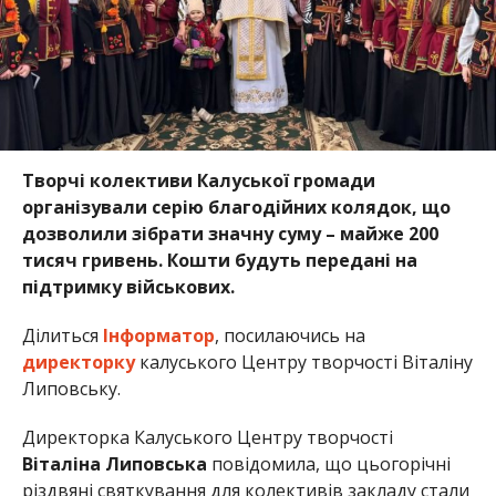
Творчі колективи Калуської громади
організували серію благодійних колядок, що
дозволили зібрати значну суму – майже 200
тисяч гривень. Кошти будуть передані на
підтримку військових.
Ділиться
Інформатор
, посилаючись на
директорку
калуського Центру творчості Віталіну
Липовську.
Директорка Калуського Центру творчості
Віталіна Липовська
повідомила, що цьогорічні
різдвяні святкування для колективів закладу стали