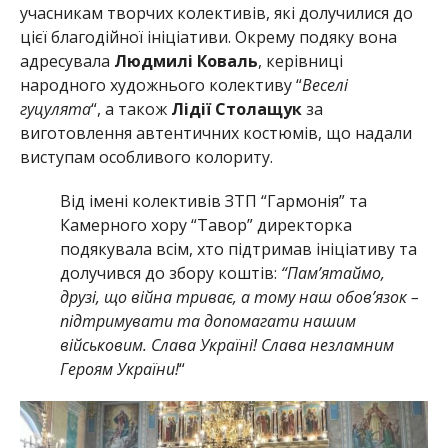
учасникам творчих колективів, які долучилися до
цієї благодійної ініціативи. Окрему подяку вона
адресувала
Людмилі Коваль
, керівниці
народного художнього колективу “
Веселі
гуцулята
“, а також
Лідії Столащук
за
виготовлення автентичних костюмів, що надали
виступам особливого колориту.
Від імені колективів ЗТП “Гармонія” та
Камерного хору “Тавор” директорка
подякувала всім, хто підтримав ініціативу та
долучився до збору коштів:
“Пам’ятаймо,
друзі, що війна триває, а тому наш обов’язок –
підтримувати та допомагати нашим
військовим. Слава Україні! Слава незламним
Героям України!
“