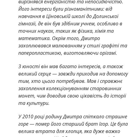
вирізнявся енергійністю та непосидючістю.
Його інтереси були різноманітними: від
навчання в Ціновській школі до Долинської
гімназії, де він був здібним учнем, особливо в
точних науках, таких як фізика, хімія та
математика. Окрім того, Дмитро
захоплювався малюванням у стилі графіті та
паперопластикою, виготовляючи орігамі.
З юності він мав багато інтересів, а також
великий серце — завжди приходив на допомогу
тим, хто цього потребував. Мав і справжнє
захоплення колекціонуванням старовинних
монет, чим доводив свою цікавість до історії
та культури.
У 2010 році родину Дмитра спіткало страшне
горе — помер його старший брат Ігор. Це була
велика втрата для хлопця, яка дуже важко