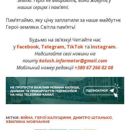
землю. Герої не вмирають, вони живуть у
наших серцях і пам’яті.
Памʼятаймо, яку ціну заплатили за наше майбутнє
Герої-земляки. Світла пам’ять!
Будьмо на зв’язку! Читайте нас
у
Facebook
,
Telegram
,
TikTok
та
Instagram.
Надсилайте свої новини на
пошту
kalush.informator@gmail.com
Мобільний номер редакції
+380 67 266 02 08
МІТКИ:
ВІЙНА
,
ГЕРОЇ КАЛУЩИНИ
,
ДМИТРО ШТАНЬКО
,
ХВИЛИНА МОВЧАННЯ