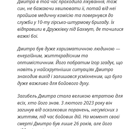
Дмитра в той час проходила лікування, тож
син, не бажаючи хвилювати її, потай від неї
пройшов медичну комісію та повернувся до
служби у 10-ту гірсько-штурмову бригаду. Їх
відправили в Дружківку під Бахмут, де точилися
важкі бої.
Дмитро був дуже харизматичною людиною —
енергійним, життєрадісним та
оптимістичним. Його побратим Ігор згадує, що
навіть у найскрутніших ситуаціях Дмитро
знаходив вихід і залишався усміхненим, що було
дуже важливо для бойового духу.
Загибель Дмитра стала великою втратою для
всіх, хто його знав. 3 лютого 2023 року він
загинув від осколкових поранень, несумісних з
життям, під час бойових дій. На момент своєї
смерті Дмитро був лише 26 років, але його