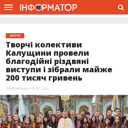
ГОЛОВНА
ЖИТТЯ
ВЛАДА
ГРОШІ
ТРЕШ
ДОЛИНА
РОЗСЛІДУВАННЯ
РЕКЛАМА
ПРО
ПРО
ІНТЕРВ’Ю
ВІДЕО
НАС
ПРОЄКТ
ЖИТТЯ
Творчі колективи
Калущини провели
благодійні різдвяні
виступи і зібрали майже
200 тисяч гривень
Опубліковано
03.02.2025