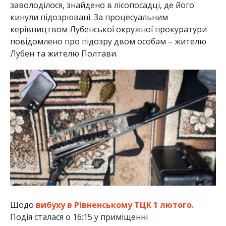
заволоділося, знайдено в лісопосадці, де його
кинули підозрювані. За процесуальним
керівництвом Лубенської окружної прокуратури
повідомлено про підозру двом особам – жителю
Лубен та жителю Полтави.
Щодо
вибуху в Рівненському ТЦК 1 лютого.
Подія сталася о 16:15 у приміщенні