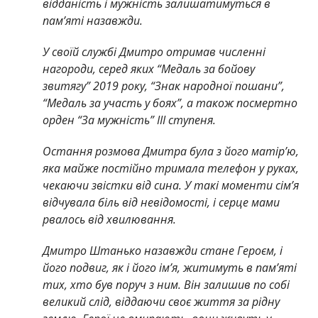
відданість і мужність залишатимуться в
пам’яті назавжди.
У своїй службі Дмитро отримав численні
нагороди, серед яких “Медаль за бойову
звитягу” 2019 року, “Знак народної пошани”,
“Медаль за участь у боях”, а також посмертно
орден “За мужність” III ступеня.
Остання розмова Дмитра була з його матір’ю,
яка майже постійно тримала телефон у руках,
чекаючи звістки від сина. У такі моменти сім’я
відчувала біль від невідомості, і серце мами
рвалось від хвилювання.
Дмитро Штанько назавжди стане Героєм, і
його подвиг, як і його ім’я, житимуть в пам’яті
тих, хто був поруч з ним. Він залишив по собі
великий слід, віддаючи своє життя за рідну