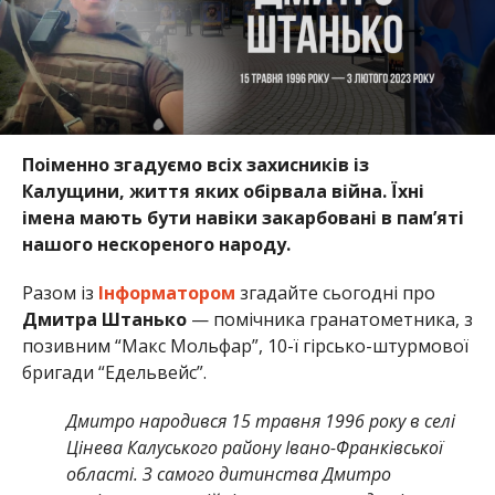
Поіменно згадуємо всіх захисників із
Калущини, життя яких обірвала війна. Їхні
імена мають бути навіки закарбовані в пам’яті
нашого нескореного народу.
Разом із
Інформатором
згадайте сьогодні про
Дмитра Штанько
— помічника гранатометника, з
позивним “Макс Мольфар”, 10-ї гірсько-штурмової
бригади “Едельвейс”.
Дмитро народився 15 травня 1996 року в селі
Цінева Калуського району Івано-Франківської
області. З самого дитинства Дмитро