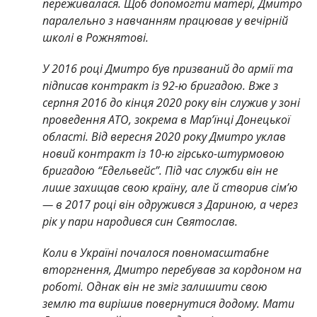
переживалася. Щоб допомогти матері, Дмитро
паралельно з навчанням працював у вечірній
школі в Рожнятові.
У 2016 році Дмитро був призваний до армії та
підписав контракт із 92-ю бригадою. Вже з
серпня 2016 до кінця 2020 року він служив у зоні
проведення АТО, зокрема в Мар’їнці Донецької
області. Від вересня 2020 року Дмитро уклав
новий контракт із 10-ю гірсько-штурмовою
бригадою “Едельвейс”. Під час служби він не
лише захищав свою країну, але й створив сім’ю
— в 2017 році він одружився з Дариною, а через
рік у пари народився син Святослав.
Коли в Україні почалося повномасштабне
вторгнення, Дмитро перебував за кордоном на
роботі. Однак він не зміг залишити свою
землю та вирішив повернутися додому. Мати