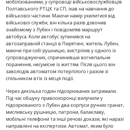
мобілізованими, у супроводі військовослужбовців
Полтавського РТЦК та СП, їхав на навчання до
військової частини. Маючи намір ухилитися від
військової служби, він кілька разів дзвонив
знайомому з Лубен і повідомляв маршрут
автобуса. Коли автобус зупинився на
автозаправній станції в Пирятині, житель Лубен,
маючи при собі рушницю, вистрілив у одного із
супроводжуючих, спричинивши вогнепальне
поранення, несумісне із життям. Після цього він
заволодів автоматом потерпілого і разом зі
спільником втік із місця події.
Через декілька годин підозрюваних затримали.
Під час обшуку правоохоронці вилучили у
підозрюваного з Лубен два корпуси ручних гранат,
мисливську рушницю, патрони, балаклаву,
мобільні телефони та інші речові докази, які наразі
направлені на експертизи. Автомат, яким було