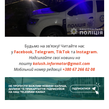
Будьмо на зв’язку! Читайте нас
у
Facebook
,
Telegram
,
TikTok
та
Instagram.
Надсилайте свої новини на
пошту
kalush.informator@gmail.com
Мобільний номер редакції
+380 67 266 02 08