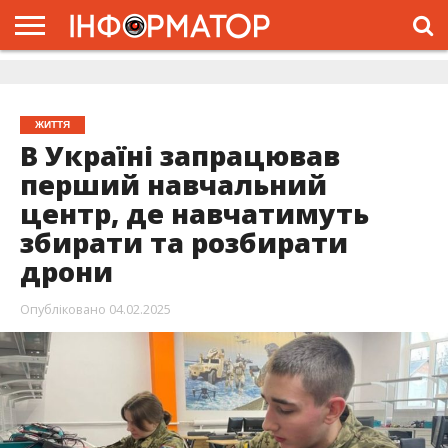
ГОЛОВНА
ЖИТТЯ
ВЛАДА
ГРОШІ
ТРЕШ
ДОЛИНА
РОЗСЛІДУВАННЯ
РЕКЛАМА
ПРО
ПРО
ІНТЕРВ’Ю
ВІДЕО
НАС
ПРОЄКТ
ЖИТТЯ
В Україні запрацював
перший навчальний
центр, де навчатимуть
збирати та розбирати
дрони
Опубліковано
04.02.2025