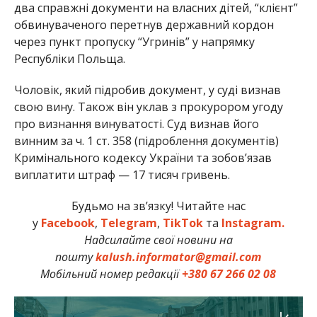
два справжні документи на власних дітей, “клієнт”
обвинуваченого перетнув державний кордон
через пункт пропуску “Угринів” у напрямку
Республіки Польща.
Чоловік, який підробив документ, у суді визнав
свою вину. Також він уклав з прокурором угоду
про визнання винуватості. Суд визнав його
винним за ч. 1 ст. 358 (підроблення документів)
Кримінального кодексу України та зобов’язав
виплатити штраф — 17 тисяч гривень.
Будьмо на зв’язку! Читайте нас
у
Facebook
,
Telegram
,
TikTok
та
Instagram.
Надсилайте свої новини на
пошту
kalush.informator@gmail.com
Мобільний номер редакції
+380 67 266 02 08