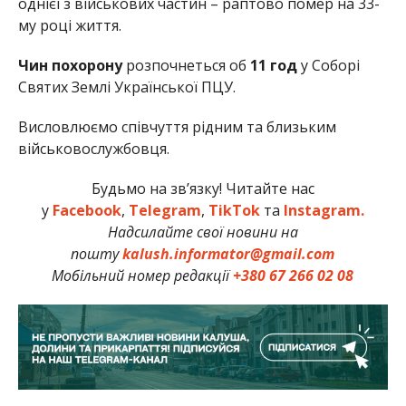
однієї з військових частин – раптово помер на 33-
му році життя.
Чин похорону
розпочнеться об
11 год
у Соборі
Святих Землі Української ПЦУ.
Висловлюємо співчуття рідним та близьким
військовослужбовця.
Будьмо на зв’язку! Читайте нас
у
Facebook
,
Telegram
,
TikTok
та
Instagram.
Надсилайте свої новини на
пошту
kalush.informator@gmail.com
Мобільний номер редакції
+380 67 266 02 08