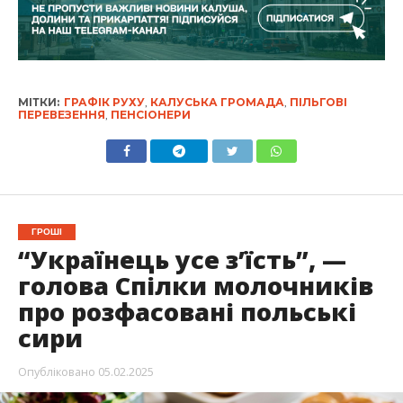
МІТКИ:
ГРАФІК РУХУ
,
КАЛУСЬКА ГРОМАДА
,
ПІЛЬГОВІ
ПЕРЕВЕЗЕННЯ
,
ПЕНСІОНЕРИ
ГРОШІ
“Українець усе з’їсть”, —
голова Спілки молочників
про розфасовані польські
сири
Опубліковано
05.02.2025