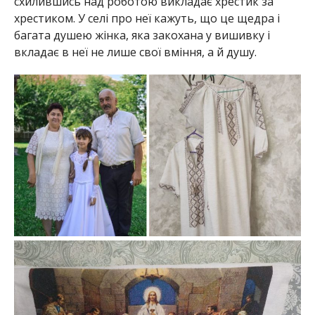
схилившись над роботою викладає хрестик за
хрестиком. У селі про неї кажуть, що це щедра і
багата душею жінка, яка закохана у вишивку і
вкладає в неї не лише свої вміння, а й душу.