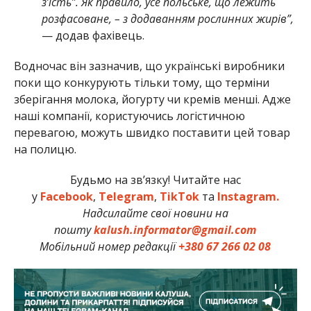
з’їсть”. Як правило, усе польське, що лежить
розфасоване, – з додаванням рослинних жирів”,
— додав фахівець.
Водночас він зазначив, що українські виробники
поки що конкурують тільки тому, що терміни
зберігання молока, йогурту чи кремів менші. Адже
наші компанії, користуючись логістичною
перевагою, можуть швидко поставити цей товар
на полицю.
Будьмо на зв’язку! Читайте нас
у
Facebook
,
Telegram
,
TikTok
та
Instagram.
Надсилайте свої новини на
пошту
kalush.informator@gmail.com
Мобільний номер редакції
+380 67 266 02 08