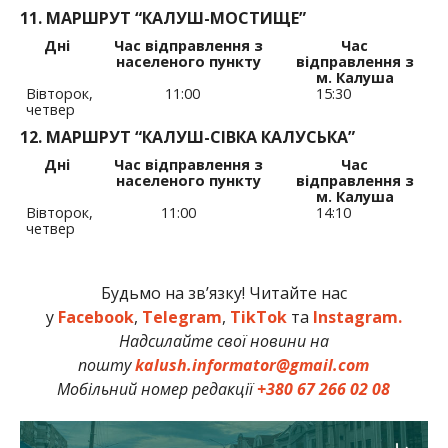
11. МАРШРУТ “КАЛУШ-МОСТИЩЕ”
Дні
Час відправлення з
Час
населеного пункту
відправлення з
м. Калуша
Вівторок,
11:00
15:30
четвер
12. МАРШРУТ “КАЛУШ-СІВКА КАЛУСЬКА”
Дні
Час відправлення з
Час
населеного пункту
відправлення з
м. Калуша
Вівторок,
11:00
14:10
четвер
Будьмо на зв’язку! Читайте нас
у
Facebook
,
Telegram
,
TikTok
та
Instagram.
Надсилайте свої новини на
пошту
kalush.informator@gmail.com
Мобільний номер редакції
+380 67 266 02 08