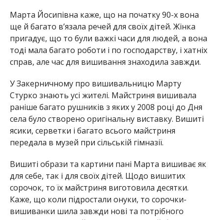
Марта Йосипівна каже, що на початку 90-х вона
ще й багато вʼязала речей для своїх дітей. Жінка
пригадує, що то були важкі часи для людей, а вона
тоді мала багато роботи і по господарству, і хатніх
справ, але час для вишивання знаходила завжди.
У Закерничному про вишивальницю Марту
Стурко знають усі жителі. Майстриня вишивала
раніше багато рушників з яких у 2008 році до Дня
села було створено оригінальну виставку. Вишиті
ясики, серветки і багато всього майстриня
передала в музей при сільській гімназії.
Вишиті образи та картини пані Марта вишиває як
для себе, так і для своїх дітей. Щодо вишитих
сорочок, то їх майстриня виготовила десятки.
Каже, що коли підростали онуки, то сорочки-
вишиванки шила завжди нові та потрібного