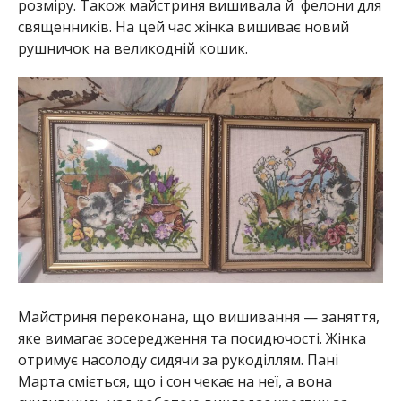
розміру. Також майстриня вишивала й фелони для
священників. На цей час жінка вишиває новий
рушничок на великодній кошик.
Майстриня переконана, що вишивання — заняття,
яке вимагає зосередження та посидючості. Жінка
отримує насолоду сидячи за рукоділлям. Пані
Марта сміється, що і сон чекає на неї, а вона