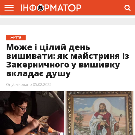
ГОЛОВНА
ЖИТТЯ
ВЛАДА
ГРОШІ
ТРЕШ
ДОЛИНА
РОЗСЛІДУВАННЯ
РЕКЛАМА
ПРО
ПРО
ІНТЕРВ’Ю
ВІДЕО
НАС
ПРОЄКТ
ЖИТТЯ
Може і цілий день
вишивати: як майстриня із
Закерничного у вишивку
вкладає душу
Опубліковано
05.02.2025