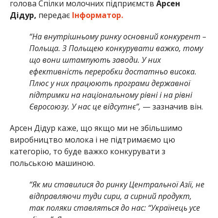
голова Спілки молочних підприємств
Арсен
Дідур,
передає
Інформатор.
“На внутрішньому ринку основний конкурент –
Польща. З Польщею конкурувати важко, тому
що вони штампують заводи. У них
ефективність переробки достатньо висока.
Плюс у них працюють програми державної
підтримки на національному рівні і на рівні
Євросоюзу. У нас це відсутнє”,
— зазначив він.
Арсен Дідур каже, що якщо ми не збільшимо
виробництво молока і не підтримаємо цю
категорію, то буде важко конкурувати з
польською машиною.
“Як ми ставилися до ринку Центральної Азії, не
відправляючи туди сири, а сирний продукт,
так поляки ставляться до нас: “Українець усе