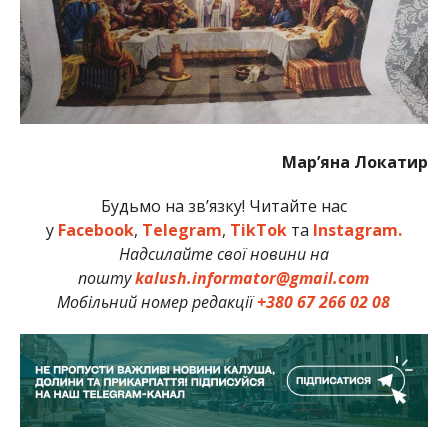
Мар’яна Локатир
Будьмо на зв’язку! Читайте нас
у
Facebook
,
Telegram
,
TikTok
та
Instagram.
Надсилайте свої новини на
пошту
kalush.informator@gmail.com
Мобільний номер редакції
+380 67 266 02 08