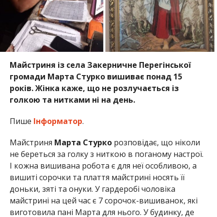
Майстриня із села Закерничне Перегінської
громади Марта Стурко вишиває понад 15
років. Жінка каже, що не розлучається із
голкою та нитками ні на день.
Пише
Інформатор
.
Майстриня
Марта Стурко
розповідає, що ніколи
не береться за голку з ниткою в поганому настрої.
І кожна вишивана робота є для неї особливою, а
вишиті сорочки та плаття майстрині носять її
доньки, зяті та онуки. У гардеробі чоловіка
майстрині на цей час є 7 сорочок-вишиванок, які
виготовила пані Марта для нього. У будинку, де