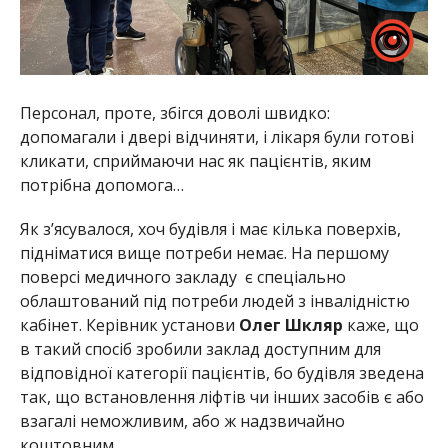
Персонал, проте, збігся доволі швидко:
допомагали і двері відчиняти, і лікаря були готові
кликати, сприймаючи нас як пацієнтів, яким
потрібна допомога…
Як з’ясувалося, хоч будівля і має кілька поверхів,
підніматися вище потреби немає. На першому
поверсі медичного закладу є спеціально
облаштований під потреби людей з інвалідністю
кабінет. Керівник установи
Олег Шкляр
каже, що
в такий спосіб зробили заклад доступним для
відповідної категорії пацієнтів, бо будівля зведена
так, що встановлення ліфтів чи інших засобів є або
взагалі неможливим, або ж надзвичайно
коштовним.