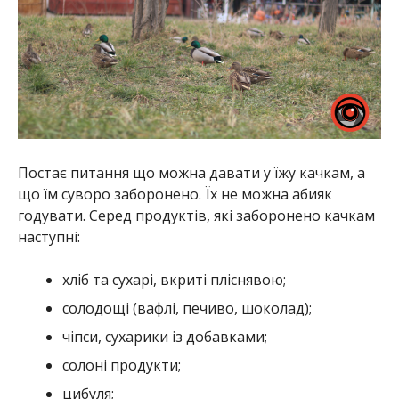
Постає питання що можна давати у їжу качкам, а
що їм суворо заборонено. Їх не можна абияк
годувати. Серед продуктів, які заборонено качкам
наступні:
хліб та сухарі, вкриті пліснявою;
солодощі (вафлі, печиво, шоколад);
чіпси, сухарики із добавками;
солоні продукти;
цибуля;