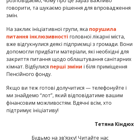
розповідаємо, чому про це зараз важливо
говорити, та шукаємо рішення для впровадження
змін.
На заклик ініціативної групи, яка
порушила
питання інклюзивності
головної лікарні міста,
вже відгукнулися деякі підприємці з громади. Вони
допомогли придбати матеріали, які необхідні для
закриття питання щодо облаштування санітарних
кімнат. Відбулися
перші зміни
і біля приміщення
Пенсійного фонду.
Якщо ви теж готові долучитися — телефонуйте і
ми знайдемо “лот”, який відповідатиме вашим
фінансовим можливостям. Вдячні всім, хто
підтримує ініціативу!
Тетяна Кіндюх
Будьмо на зв’язку! Читайте нас