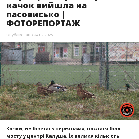
качок вийшла на
пасовисько |
ФОТОРЕПОРТАЖ
Опубліковано
04.02.2025
Качки, не боячись перехожих, паслися біля
мосту у центрі Калуша. Їх велика кількість