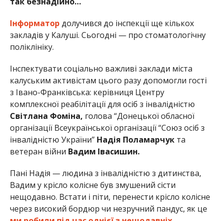
так безнадійно…
Інформатор
долучився до інспекції ще кількох
закладів у Калуші. Сьогодні — про стоматологічну
поліклініку.
Інспектувати соціально важливі заклади міста
калуським активістам цього разу допомогли гості
з Івано-Франківська: керівниця Центру
комплексної реабілітації для осіб з інвалідністю
Світлана Фоміна,
голова “Донецької обласної
організації Всеукраїнської організації “Союз осіб з
інвалідністю України”
Надія Поламарчук
та
ветеран війни
Вадим Івасишин.
Пані Надія — людина з інвалідністю з дитинства,
Вадим у крісло колісне був змушений сісти
нещодавно. Встати і піти, перенести крісло колісне
через високий бордюр чи незручний пандус, як це
ми робили під час однієї з нещодавніх