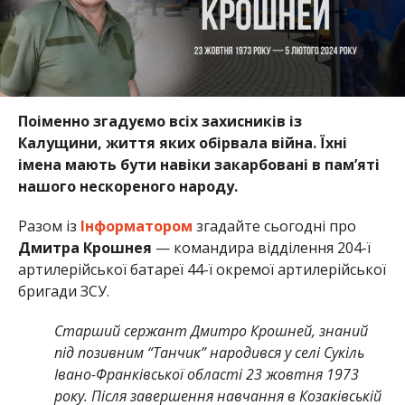
Поіменно згадуємо всіх захисників із
Калущини, життя яких обірвала війна. Їхні
імена мають бути навіки закарбовані в пам’яті
нашого нескореного народу.
Разом із
Інформатором
згадайте сьогодні про
Дмитра Крошнея
— командира відділення 204-ї
артилерійської батареї 44-ї окремої артилерійської
бригади ЗСУ.
Старший сержант Дмитро Крошней, знаний
під позивним “Танчик” народився у селі Сукіль
Івано-Франківської області 23 жовтня 1973
року. Після завершення навчання в Козаківській