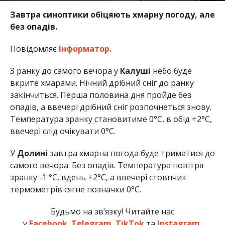
Завтра синоптики обіцяють хмарну погоду, але
без опадів.
Повідомляє
Інформатор.
З ранку до самого вечора у
Калуші
небо буде
вкрите хмарами. Нічний дрібний сніг до ранку
закінчиться. Перша половина дня пройде без
опадів, а ввечері дрібний сніг розпочнеться знову.
Температура зранку становитиме 0°C, в обід +2°C,
ввечері слід очікувати 0°C.
У
Долині
завтра хмарна погода буде триматися до
самого вечора. Без опадів. Температура повітря
зранку -1 °C, вдень +2°C, а ввечері стовпчик
термометрів сягне позначки 0°C.
Будьмо на зв’язку! Читайте нас
у
Facebook
,
Telegram
,
TikTok
та
Instagram.