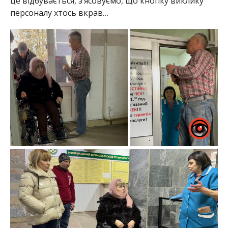
це відбувається, з’ясовуємо, що кнопку виклику
персоналу хтось вкрав…