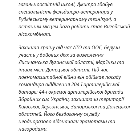
загальноосвітній школі, Дмитро здобув
спеціальність фельдшера-ветеринара у
Рудківському ветеринарному технікумі, а
останнім місцем його роботи став Вигодський
лісокомбінат.
Захищав країну під час АТО та ООС, беручи
участь у бойових діях за визволення
Лисичанська Луганської області, Марʼїнки та
інших міст Донецької області. Під час
повномасштабної війни він обіймав посаду
командира відділення 204-ї артилерійської
батареї 44-ї окремої артилерійської бригади
Збройних сил України, захищаючи території
Київської, Херсонської, Запорізької та Донецької
областей. Його бездоганну службу
неодноразово відзначали грамотами та
нагородами.