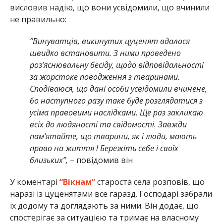
висловив надію, що вони усвідомили, що вчинили
не правильно:
“Винуватців, викинутих цуценят вдалося
швидко встановити. З ними проведено
роз’яснювальну бесіду, щодо відповідальності
за жорстоке поводження з тваринами.
Сподіваюся, що дані особи усвідомили вчинене,
бо наступного разу таке буде розглядатися з
усіма правовими наслідками. Ще раз закликаю
всіх до людяності та свідомості. Завжди
пам’ятайте, що тварини, як і люди, мають
право на життя ! Бережіть себе і своїх
близьких”,
– повідомив він
У коментарі
“Вікнам”
староста села розповів, що
наразі із цуценятами все гаразд. Господарі забрали
їх додому та доглядають за ними. Він додає, що
спостерігає за ситуацією та тримає на власному