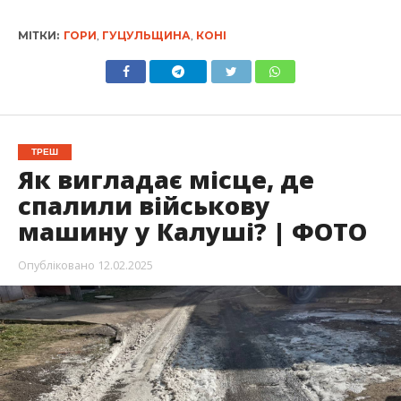
МІТКИ:
ГОРИ
,
ГУЦУЛЬЩИНА
,
КОНІ
ТРЕШ
Як вигладає місце, де
спалили військову
машину у Калуші? | ФОТО
Опубліковано
12.02.2025