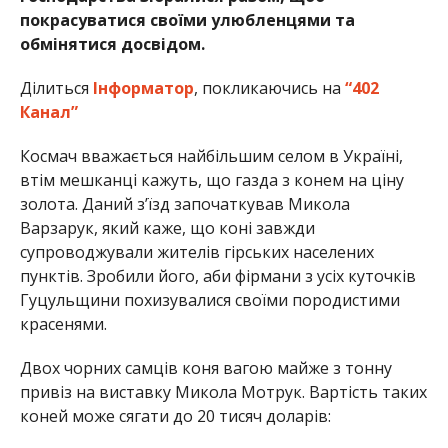
покрасуватися своїми улюбленцями та
обмінятися досвідом.
Ділиться
Інформатор
, покликаючись на
“402
Канал”
Космач вважається найбільшим селом в Україні,
втім мешканці кажуть, що газда з конем на ціну
золота. Даний з’їзд започаткував Микола
Варзарук, який каже, що коні завжди
супроводжували жителів гірських населених
пунктів. Зробили його, аби фірмани з усіх куточків
Гуцульщини похизувалися своїми породистими
красенями.
Двох чорних самців коня вагою майже з тонну
привіз на виставку Микола Мотрук. Вартість таких
коней може сягати до 20 тисяч доларів: