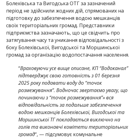
Болехівська та Вигодська ОТГ за зазначений
період не здійснили жодних дій, спрямованих на
підготовку до забезпечення водою мешканців
своїх територіальних громад. Представники
підприємства зазначають, що це свідчить про
затягування часу та уникання відповідальності з
боку Болехівської, Вигодської та Моршинської
громад за організацію водопостачання населення.
“
Враховуючи усе вище описане, КП “Водоканал”
підтверджує свою готовність з 01 березня
2025 року подавати воду до “точок
розмежування”. Водночас звертаємо увагу, що
починаючи з “точок розмежування”» вся
відповідальність за подальше забезпечення
водою мешканців Болехівської, Вигодської та
Моршинської ТГ покладається виключно на
голів та виконавчі комітети територіальних
громад
“, — підсумовує комунальне