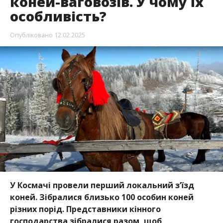
коней-ваговозів. У чому їх
особливість?
Опубліковано
12.02.2025
У Космачі провели перший локальний з’їзд
коней. Зібралися близько 100 особин коней
різних порід. Представники кінного
господарства зібралися разом, щоб