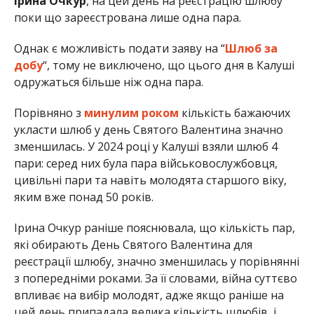
Ірина Очкур
, на цей день на реєстрацію шлюбу
поки що зареєстрована лише одна пара.
Однак є можливість подати заяву на “
Шлюб за
добу
“, тому не виключено, що цього дня в Калуші
одружаться більше ніж одна пара.
Порівняно з
минулим роком
кількість бажаючих
укласти шлюб у день Святого Валентина значно
зменшилась. У 2024 році у Калуші взяли шлюб 4
пари: серед них була пара військовослужбовця,
цивільні пари та навіть молодята старшого віку,
яким вже понад 50 років.
Ірина Очкур раніше пояснювала, що кількість пар,
які обирають День Святого Валентина для
реєстрації шлюбу, значно зменшилась у порівнянні
з попередніми роками. За її словами, війна суттєво
впливає на вибір молодят, адже якщо раніше на
цей день припадала велика кількість шлюбів, і