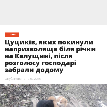
ТРЕШ
Цуциків, яких покинули
напризволяще біля річки
на Калущині, після
розголосу господарі
забрали додому
Опубліковано
12.02.2025