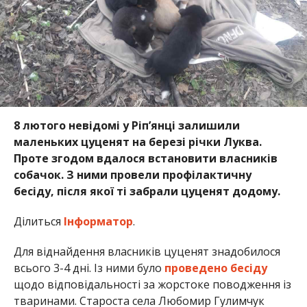
8 лютого невідомі у Ріп’янці залишили
маленьких цуценят на березі річки Луква.
Проте згодом вдалося встановити власників
собачок. З ними провели профілактичну
бесіду, після якої ті забрали цуценят додому.
Ділиться
Інформатор
.
Для віднайдення власників цуценят знадобилося
всього 3-4 дні. Із ними було
проведено бесіду
щодо відповідальності за жорстоке поводження із
тваринами. Староста села Любомир Гулимчук