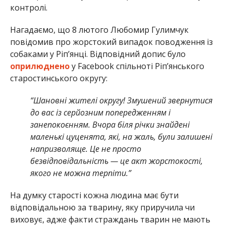
контролі.
Нагадаємо, що 8 лютого Любомир Гулимчук
повідомив про жорстокий випадок поводження із
собаками у Ріп’янці. Відповідний допис було
оприлюднено
у Facebook спільноті Ріп’янського
старостинського округу:
“Шановні жителі округу! Змушений звернутися
до вас із серйозним попередженням і
занепокоєнням. Вчора біля річки знайдені
маленькі цуценята, які, на жаль, були залишені
напризволяще. Це не просто
безвідповідальність — це акт жорстокості,
якого не можна терпіти.”
На думку старості кожна людина має бути
відповідальною за тварину, яку приручила чи
виховує, адже факти страждань тварин не мають