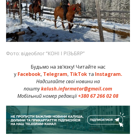
Фото: відеоблог “КОНІ І РІЗЬБЯР”
Будьмо на зв’язку! Читайте нас
у
Facebook
,
Telegram
,
TikTok
та
Instagram.
Надсилайте свої новини на
пошту
kalush.informator@gmail.com
Мобільний номер редакції
+380 67 266 02 08