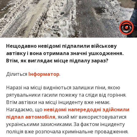
Нещодавно невідомі підпалили військову
автівку і вона отримала значні ушкодження.
Втім, як виглядає місце підпалу зараз?
Ділиться
Інформатор
.
Наразі на місці видніються залишки піни, якою
рятувальники гасили пожежу та сліди від горіння.
Втім автівки на місці інциденту вже немає.
Нагадаємо, що
невідомі напередодні здійснили
підпал автомобіля
, який міг використовуватися
українськими захисниками. За фактом інциденту
поліція вже розпочала кримінальне провадження.