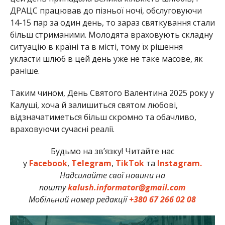
ДРАЦС працював до пізньої ночі, обслуговуючи
14-15 пар за один день, то зараз святкування стали
більш стриманими. Молодята враховують складну
ситуацію в країні та в місті, тому їх рішення
укласти шлюб в цей день уже не таке масове, як
раніше.
Таким чином, День Святого Валентина 2025 року у
Калуші, хоча й залишиться святом любові,
відзначатиметься більш скромно та обачливо,
враховуючи сучасні реалії.
Будьмо на зв’язку! Читайте нас
у
Facebook
,
Telegram
,
TikTok
та
Instagram.
Надсилайте свої новини на
пошту
kalush.informator@gmail.com
Мобільний номер редакції
+380 67 266 02 08