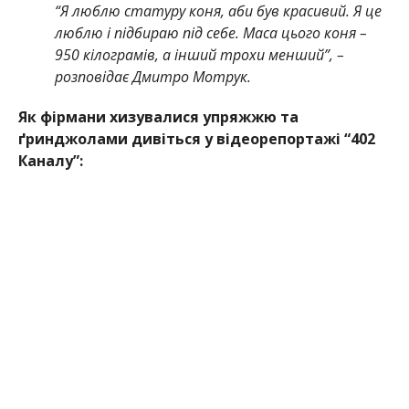
“Я люблю статуру коня, аби був красивий. Я це
люблю і підбираю під себе. Маса цього коня –
950 кілограмів, а інший трохи менший”, –
розповідає Дмитро Мотрук.
Як фірмани хизувалися упряжжю та
ґринджолами дивіться у відеорепортажі “402
Каналу”: