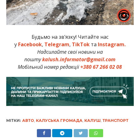
Будьмо на зв’язку! Читайте нас
у
Facebook
,
Telegram
,
TikTok
та
Instagram.
Надсилайте свої новини на
пошту
kalush.informator@gmail.com
Мобільний номер редакції
+380 67 266 02 08
МІТКИ:
АВТО
,
КАЛУСЬКА ГРОМАДА
,
КАЛУШ
,
ТРАНСПОРТ