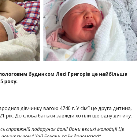
пологовим будинком Лесі Григорів це найбільша
5 року.
родила дівчинку вагою 4740 г. У сім’ї це друга дитина,
21 рік. До слова батьки завжди хотіли ще одну дитину:
сь справжній подарунок долі! Вони великі молодці! Це
початку року! Хай Боженька їм допомагає!”