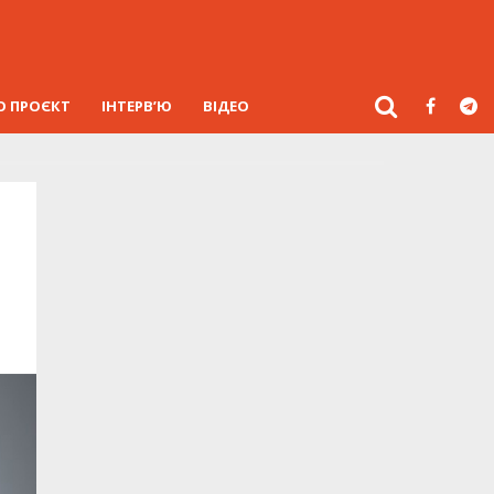
О ПРОЄКТ
ІНТЕРВ’Ю
ВІДЕО