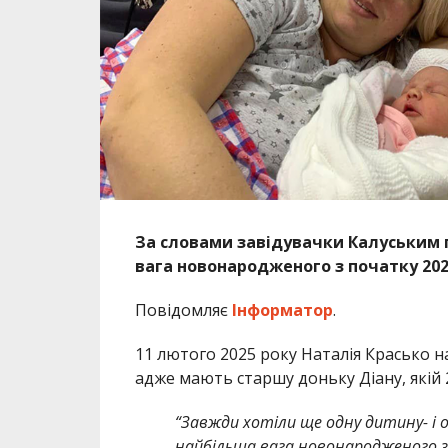
За словами завідувачки Калуським 
вага новонародженого з початку 202
Повідомляє
Інформатор
.
11 лютого 2025 року Наталія Красько на
адже мають старшу доньку Діану, якій 
“Завжди хотіли ще одну дитину- і о
найбільша вага новонародженого з 