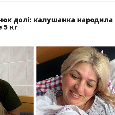
нок долі: калушанка народила
 5 кг