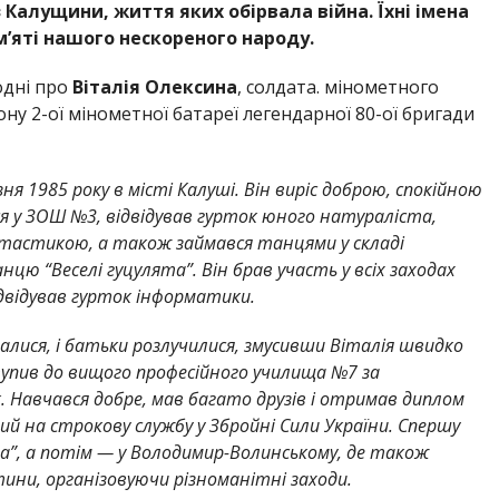
з Калущини, життя яких обірвала війна. Їхні імена
м’яті нашого нескореного народу.
одні про
Віталія Олексина
, солдата. мінометного
у 2-ої мінометної батареї легендарної 80-ої бригади
ня 1985 року в місті Калуші. Він виріс доброю, спокійною
у ЗОШ №3, відвідував гурток юного натураліста,
астикою, а також займався танцями у складі
ю “Веселі гуцулята”. Він брав участь у всіх заходах
ідвідував гурток інформатики.
клалися, і батьки розлучилися, змусивши Віталія швидко
тупив до вищого професійного училища №7 за
 Навчався добре, мав багато друзів і отримав диплом
ий на строкову службу у Збройні Сили України. Спершу
а”, а потім — у Володимир-Волинському, де також
ини, організовуючи різноманітні заходи.