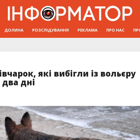
ДОЛИНА
РОЗСЛІДУВАННЯ
РЕКЛАМА
ПРО НАС
ПР
івчарок, які вибігли із вольєру
 два дні