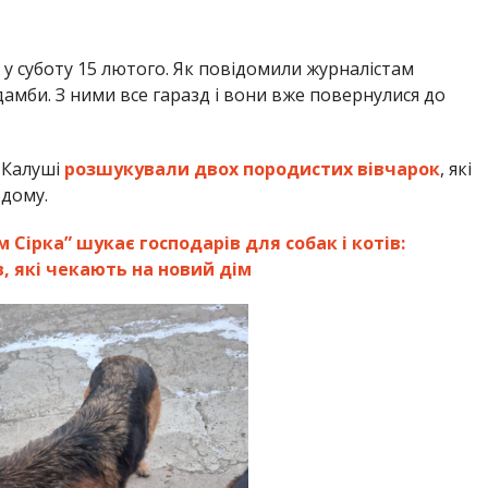
, у суботу 15 лютого. Як повідомили журналістам
дамби. З ними все гаразд і вони вже повернулися до
 Калуші
розшукували двох породистих вівчарок
, які
одому.
 Сірка” шукає господарів для собак і котів:
 які чекають на новий дім