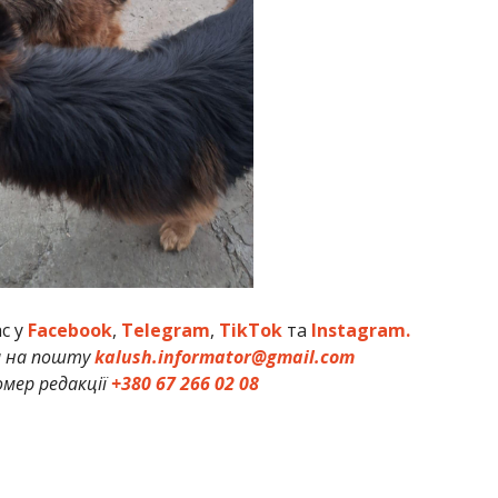
ас у
Facebook
,
Telegram
,
TikTok
та
Instagram.
и на пошту
kalush.informator@gmail.com
мер редакції
+380 67 266 02 08