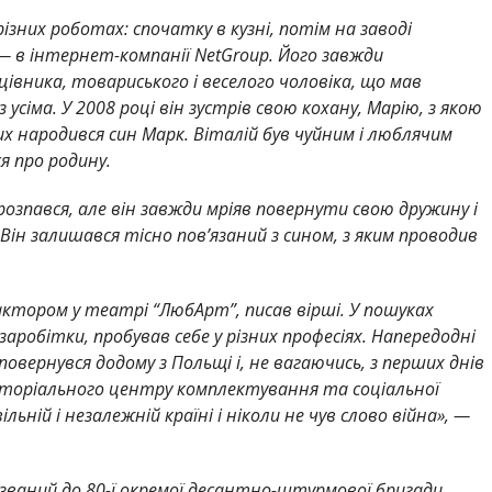
ізних роботах: спочатку в кузні, потім на заводі
— в інтернет-компанії NetGroup. Його завжди
івника, товариського і веселого чоловіка, що мав
усіма. У 2008 році він зустрів свою кохану, Марію, з якою
них народився син Марк. Віталій був чуйним і люблячим
я про родину.
розпався, але він завжди мріяв повернути свою дружину і
 Він залишався тісно пов’язаний з сином, з яким проводив
ктором у театрі “ЛюбАрт”, писав вірші. У пошуках
 заробітки, пробував себе у різних професіях. Напередодні
повернувся додому з Польщі і, не вагаючись, з перших днів
риторіального центру комплектування та соціальної
ільній і незалежній країні і ніколи не чув слово війна», —
изваний до 80-ї окремої десантно-штурмової бригади.