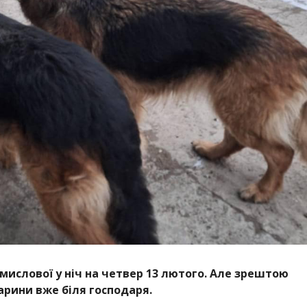
мислової у ніч на четвер 13 лютого. Але зрештою
арини вже біля господаря.