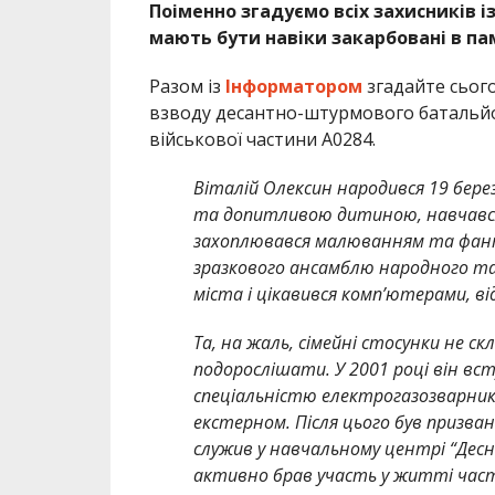
Поіменно згадуємо всіх захисників і
мають бути навіки закарбовані в па
Разом із
Інформатором
згадайте сьог
взводу десантно-штурмового батальйон
військової частини А0284.
Віталій Олексин народився 19 берез
та допитливою дитиною, навчався 
захоплювався малюванням та фант
зразкового ансамблю народного танц
міста і цікавився комп’ютерами, в
Та, на жаль, сімейні стосунки не с
подорослішати. У 2001 році він вс
спеціальністю електрогазозварник.
екстерном. Після цього був призван
служив у навчальному центрі “Десн
активно брав участь у житті част