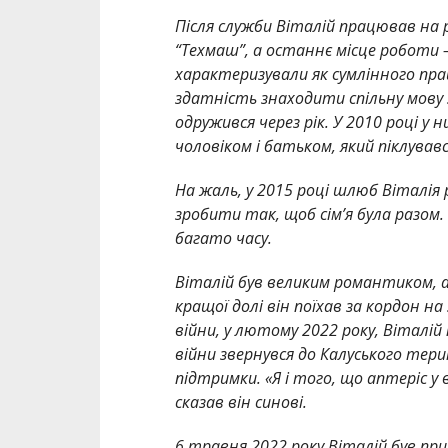
Після служби Віталій працював на р
“Техмаш”, а останнє місце роботи 
характеризували як сумлінного прац
здатність знаходити спільну мову з 
одружився через рік. У 2010 році у 
чоловіком і батьком, який піклувавс
На жаль, у 2015 році шлюб Віталія 
зробити так, щоб сім’я була разом.
багато часу.
Віталій був великим романтиком, а
кращої долі він поїхав за кордон на
війни, у лютому 2022 року, Віталій 
війни звернувся до Калуського те
підтримки. «Я і того, що аптеріс у в
сказав він синові.
6 травня 2022 року Віталій був пр