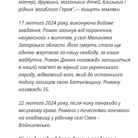
матері, дружини, маленьких дітей, близьких і
рідних загиблого Героя”,— пишуть земляки.
17 лютого 2024 року, виконуючи бойове
завдання, Роман загинув від поранення,
несумісного з життям, у селі Малинівка
Запорізької області. Його смерть стала ще
однією жертвою за нашу свободу, за наше
майбутнє. Роман Данюк назавжди залишиться
в нашій пам’яті як вірний син українського
народу, відважний воїн, який до останнього
подиху захищав свою Батьківщину. Роману
назавжди 35.
22 лютого 2024 року, після чину панахиди у
місцевому храмі, Романа з почестями поховали
на кладовищі у рідному селі Сівка –
Войнилівська.