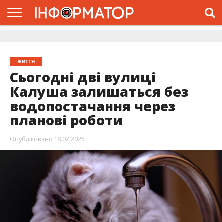
ГОЛОВНА
ЖИТТЯ
ВЛАДА
ГРОШІ
ТРЕШ
ДОЛИНА
РОЗСЛІДУВАННЯ
РЕКЛАМА
ПРО
ПРО
ІНТЕРВ’Ю
ВІДЕО
НАС
ПРОЄКТ
ЖИТТЯ
Сьогодні дві вулиці
Калуша залишаться без
водопостачання через
планові роботи
Опубліковано
18.02.2025