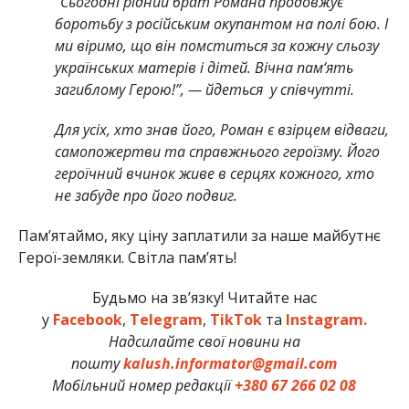
“Сьогодні рідний брат Романа продовжує
боротьбу з російським окупантом на полі бою. І
ми віримо, що він помститься за кожну сльозу
українських матерів і дітей. Вічна пам‘ять
загиблому Герою!”, — йдеться у співчутті.
Для усіх, хто знав його, Роман є взірцем відваги,
самопожертви та справжнього героїзму. Його
героїчний вчинок живе в серцях кожного, хто
не забуде про його подвиг.
Памʼятаймо, яку ціну заплатили за наше майбутнє
Герої-земляки. Світла пам’ять!
Будьмо на зв’язку! Читайте нас
у
Facebook
,
Telegram
,
TikTok
та
Instagram.
Надсилайте свої новини на
пошту
kalush.informator@gmail.com
Мобільний номер редакції
+380 67 266 02 08