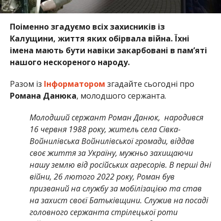
Поіменно згадуємо всіх захисників із
Калущини, життя яких обірвала війна. Їхні
імена мають бути навіки закарбовані в пам’яті
нашого нескореного народу.
Разом із
Інформатором
згадайте сьогодні про
Романа Данюка
, молодшого сержанта.
Молодший сержант Роман Данюк, народився
16 червня 1988 року, житель села Сівка-
Войнилівська Войнилівської громади, віддав
своє життя за Україну, мужньо захищаючи
нашу землю від російських агресорів. В перші дні
війни, 26 лютого 2022 року, Роман був
призваний на службу за мобілізацією та став
на захист своєї Батьківщини. Служив на посаді
головного сержанта стрілецької роти