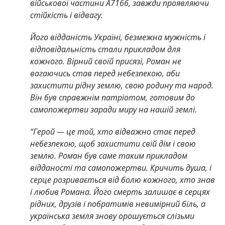
військової частини А7166, завжди проявляючи
стійкість і відвагу.
Його відданість Україні, безмежна мужність і
відповідальність стали прикладом для
кожного. Вірний своїй присязі, Роман не
вагаючись став перед небезпекою, аби
захистити рідну землю, свою родину та народ.
Він був справжнім патріотом, готовим до
самопожертви заради миру на нашій землі.
“Герой — це той, хто відважно стає перед
небезпекою, щоб захистити свій дім і свою
землю. Роман був саме таким прикладом
відданості та самопожертви. Кричить душа, і
серце розривається від болю кожного, хто знав
і любив Романа. Його смерть залишає в серцях
рідних, друзів і побратимів невимірний біль, а
українська земля знову орошується слізьми