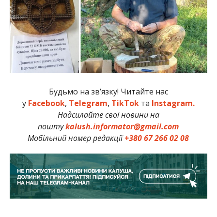
Будьмо на зв’язку! Читайте нас
у
Facebook
,
Telegram
,
TikTok
та
Instagram.
Надсилайте свої новини на
пошту
kalush.informator@gmail.com
Мобільний номер редакції
+380 67 266 02 08