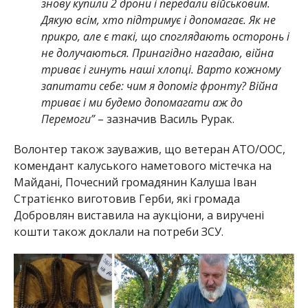
знову купили 2 дрони і передали військовим.
Дякую всім, хто підтримує і допомагає. Як не
прикро, але є такі, що споглядають осторонь і
не долучаються. Принагідно нагадаю, війна
триває і гинуть наші хлопці. Варто кожному
запитати себе: чим я допоміг фронту? Війна
триває і ми будемо допомагати аж до
Перемоги”
– зазначив Василь Рурак.
Волонтер також зауважив, що ветеран АТО/ООС,
комендант калуського наметового містечка на
Майдані, Почесний громадянин Калуша Іван
Стратієнко виготовив Герби, які громада
Добровлян виставила на аукціони, а виручені
кошти також доклали на потреби ЗСУ.