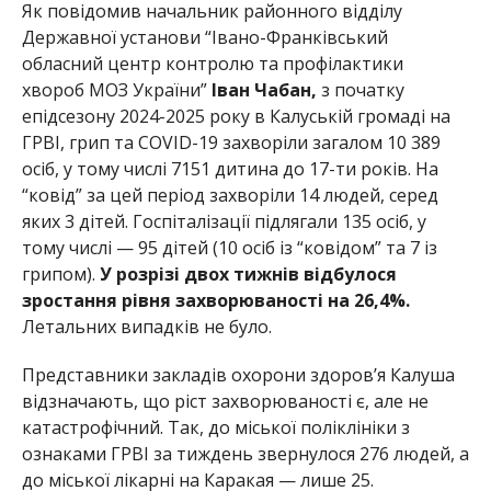
Як повідомив начальник районного відділу
Державної установи “Івано-Франківський
обласний центр контролю та профілактики
хвороб МОЗ України”
Іван Чабан,
з початку
епідсезону 2024-2025 року в Калуській громаді на
ГРВІ, грип та COVID-19 захворіли загалом 10 389
осіб, у тому числі 7151 дитина до 17-ти років. На
“ковід” за цей період захворіли 14 людей, серед
яких 3 дітей. Госпіталізації підлягали 135 осіб, у
тому числі — 95 дітей (10 осіб із “ковідом” та 7 із
грипом).
У розрізі двох тижнів відбулося
зростання рівня захворюваності на 26,4%.
Летальних випадків не було.
Представники закладів охорони здоров’я Калуша
відзначають, що ріст захворюваності є, але не
катастрофічний. Так, до міської поліклініки з
ознаками ГРВІ за тиждень звернулося 276 людей, а
до міської лікарні на Каракая — лише 25.