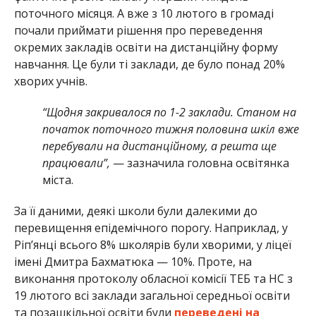
поточного місяця. А вже з 10 лютого в громаді
почали приймати рішення про переведення
окремих закладів освіти на дистанційну форму
навчання. Це були ті заклади, де було понад 20%
хворих учнів.
“Щодня закривалося по 1-2 заклади. Станом на
початок поточного тижня половина шкіл вже
перебували на дистанційному, а решта ще
працювали”,
— зазначила головна освітянка
міста.
За її даними, деякі школи були далекими до
перевищення епідемічного порогу. Наприклад, у
Ріп’янці всього 8% школярів були хворими, у ліцеї
імені Дмитра Бахматюка — 10%. Проте, на
виконання протоколу обласної комісії ТЕБ та НС з
19 лютого всі заклади загальної середньої освіти
та позашкільної освіти були
переведені на