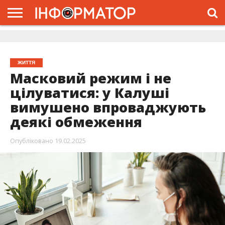
ГОЛОВНА
ЖИТТЯ
ВЛАДА
ГРОШІ
ТРЕШ
ДОЛИНА
РОЗСЛІДУВАННЯ
РЕКЛАМА
ПРО
ПРО
ІНТЕРВ’Ю
ВІДЕО
НАС
ПРОЄКТ
ЖИТТЯ
Масковий режим і не
цілуватися: у Калуші
вимушено впроваджують
деякі обмеження
Опубліковано
19.02.2025