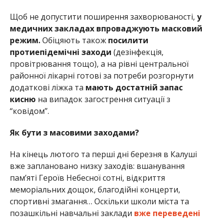
Щоб не допустити поширення захворюваності,
у
медичних закладах впроваджують масковий
режим.
Обіцяють також
посилити
протиепідемічні заходи
(дезінфекція,
провітрювання тощо), а на рівні центральної
районної лікарні готові за потреби розгорнути
додаткові ліжка та
мають достатній запас
кисню
на випадок загострення ситуації з
“ковідом”.
Як бути з масовими заходами?
На кінець лютого та перші дні березня в Калуші
вже заплановано низку заходів: вшанування
пам’яті Героїв Небесної сотні, відкриття
меморіальних дощок, благодійні концерти,
спортивні змагання… Оскільки школи міста та
позашкільні навчальні заклади
вже переведені