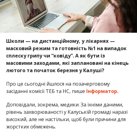
Школи — на дистанційному, у лікарнях —
масковий режим та готовність №1 на випадок
сплеску грипу чи “ковіду”. А як бути із
масовими заходами, які заплановані на кінець
лютого та початок березня у Калуші?
Про це сьогодні йшлося на позачерговому
засіданні комісії ТЕБ та НС, пише
Інформатор.
Доповідали, зокрема, медики. За їхніми даними,
рівень захворюваності у Калуській громаді наразі
високий, але не настільки, щоб були причини для
жорстких обмежень.