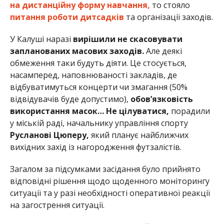
на дистанційну форму навчання,
то стояло
питання роботи дитсадків
та організації заходів.
У Калуші наразі
вирішили не скасовувати
запланованих масових заходів.
Але деякі
обмеження таки будуть діяти. Це стосується,
насамперед, наповнюваності закладів, де
відбуватимуться концерти чи змагання (50%
відвідувачів буде допустимо),
обов’язковість
використання масок…
Не цілуватися,
порадили
у міській раді, начальнику управління спорту
Русланові Цюперу,
який планує найближчих
вихідних захід із нагородження футзалістів.
Загалом за підсумками засідання було прийнято
відповідні рішення щодо щоденного моніторингу
ситуації та у разі необхідності оперативної реакції
на загострення ситуації.