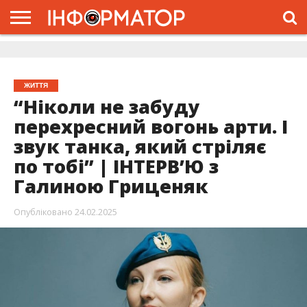
ГОЛОВНА
ЖИТТЯ
ВЛАДА
ГРОШІ
ТРЕШ
ДОЛИНА
РОЗСЛІДУВАННЯ
РЕКЛАМА
ПРО
ПРО
ІНТЕРВ’Ю
ВІДЕО
НАС
ПРОЄКТ
ЖИТТЯ
“Ніколи не забуду
перехресний вогонь арти. І
звук танка, який стріляє
по тобі” | ІНТЕРВ’Ю з
Галиною Гриценяк
Опубліковано
24.02.2025