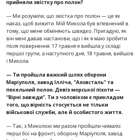
прийняли звістку про полон?
— Ми розуміли, що звістка про полон — це як
наказ, щоб вижити. Мій Микола був впевнений в
тому, що мене обміняють швидко. Пригадую, як
він мені давав настанови, що і як я маю зробити
після повернення. 17 травня я вийшла у складі
першої групи, а наступного дня, 18 травня, вийшов
і Микола.
— Ти пройшла важкий шлях оборони
Маріуполя, завод Ілліча, “Азовсталь” та
пекельний полон. Девіз морської піхоти —
“Вірні завжди”. Ти з чоловіком є прикладом
того, що вірність стосується не тільки
військової служби, але й особистого життя.
— Так, з Миколою ми разом пройшли чимало:
перші бої на фронті, оборону Маріуполя, завод