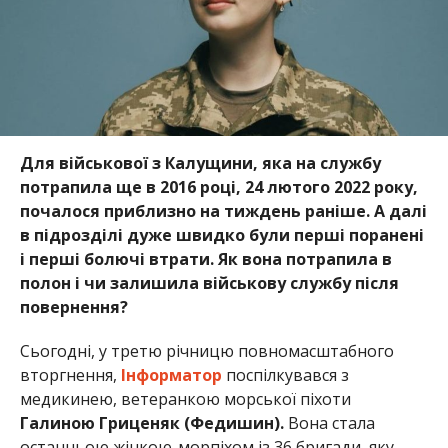
Для військової з Калущини, яка на службу
потрапила ще в 2016 році, 24 лютого 2022 року,
почалося приблизно на тиждень раніше. А далі
в підрозділі дуже швидко були перші поранені
і перші болючі втрати. Як вона потрапила в
полон і чи залишила військову службу після
повернення?
Сьогодні, у третю річницю повномасштабного
вторгнення,
Інформатор
поспілкувався з
медикинею, ветеранкою морської піхоти
Галиною Гриценяк (Федишин).
Вона стала
останньою жінкою-морпіхом із 36 бригади, яку