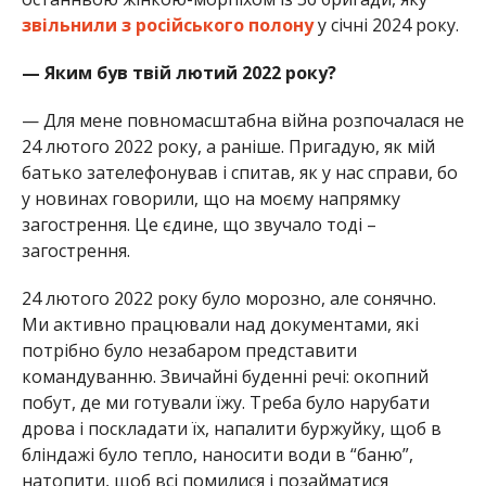
звільнили з російського полону
у січні 2024 року.
— Яким був твій лютий 2022 року?
— Для мене повномасштабна війна розпочалася не
24 лютого 2022 року, а раніше. Пригадую, як мій
батько зателефонував і спитав, як у нас справи, бо
у новинах говорили, що на моєму напрямку
загострення. Це єдине, що звучало тоді –
загострення.
24 лютого 2022 року було морозно, але сонячно.
Ми активно працювали над документами, які
потрібно було незабаром представити
командуванню. Звичайні буденні речі: окопний
побут, де ми готували їжу. Треба було нарубати
дрова і поскладати їх, напалити буржуйку, щоб в
бліндажі було тепло, наносити води в “баню”,
натопити, щоб всі помилися і позайматися