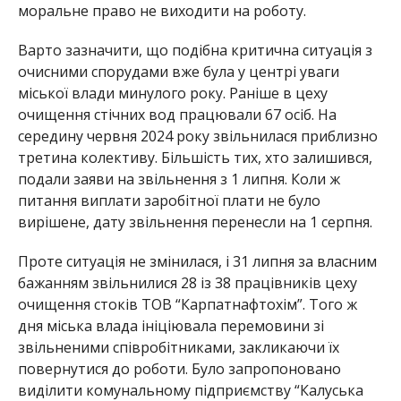
моральне право не виходити на роботу.
Варто зазначити, що подібна критична ситуація з
очисними спорудами вже була у центрі уваги
міської влади минулого року. Раніше в цеху
очищення стічних вод працювали 67 осіб. На
середину червня 2024 року звільнилася приблизно
третина колективу. Більшість тих, хто залишився,
подали заяви на звільнення з 1 липня. Коли ж
питання виплати заробітної плати не було
вирішене, дату звільнення перенесли на 1 серпня.
Проте ситуація не змінилася, і 31 липня за власним
бажанням звільнилися 28 із 38 працівників цеху
очищення стоків ТОВ “Карпатнафтохім”. Того ж
дня міська влада ініціювала перемовини зі
звільненими співробітниками, закликаючи їх
повернутися до роботи. Було запропоновано
виділити комунальному підприємству “Калуська