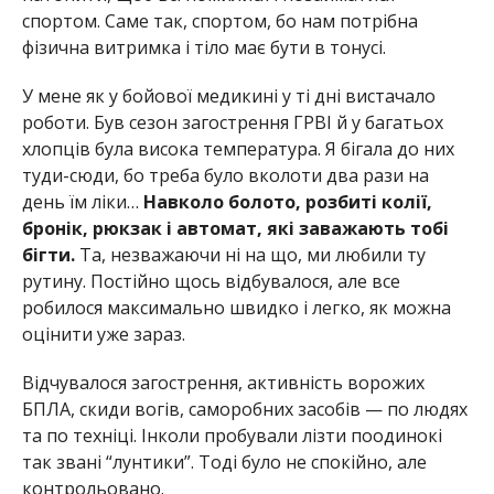
спортом. Саме так, спортом, бо нам потрібна
фізична витримка і тіло має бути в тонусі.
У мене як у бойової медикині у ті дні вистачало
роботи. Був сезон загострення ГРВІ й у багатьох
хлопців була висока температура. Я бігала до них
туди-сюди, бо треба було вколоти два рази на
день їм ліки…
Навколо болото, розбиті колії,
бронік, рюкзак і автомат, які заважають тобі
бігти.
Та, незважаючи ні на що, ми любили ту
рутину. Постійно щось відбувалося, але все
робилося максимально швидко і легко, як можна
оцінити уже зараз.
Відчувалося загострення, активність ворожих
БПЛА, скиди вогів, саморобних засобів — по людях
та по техніці. Інколи пробували лізти поодинокі
так звані “лунтики”. Тоді було не спокійно, але
контрольовано.