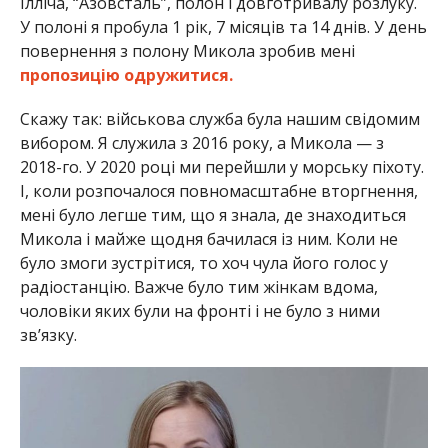
Ілліча, “Азовсталь”, полон і довготривалу розлуку.
У полоні я пробула 1 рік, 7 місяців та 14 днів. У день
повернення з полону Микола зробив мені
пропозицію одружитися.
Скажу так: військова служба була нашим свідомим
вибором. Я служила з 2016 року, а Микола — з
2018-го. У 2020 році ми перейшли у морську піхоту.
І, коли розпочалося повномасштабне вторгнення,
мені було легше тим, що я знала, де знаходиться
Микола і майже щодня бачилася із ним. Коли не
було змоги зустрітися, то хоч чула його голос у
радіостанцію. Важче було тим жінкам вдома,
чоловіки яких були на фронті і не було з ними
зв’язку.