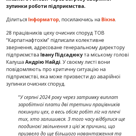
зупинки роботи підприємства.
Ділиться
Інформатор
, посилаючись на
Вікна
.
28 працівників цеху очисних споруд ТОВ
“Карпатнафтохім” підписали колективне
звернення, адресоване генеральному директору
підприємства
Івану Підсадюку
та міському голові
Калуша
Андрію Найді
. У своєму листі вони
повідомляють про критичну ситуацію на
підприємстві, яка може призвести до аварійної
зупинки очисних споруд.
“
У серпні 2024 року через затримку виплат
заробітної плати дві третини працівників
покинули цех, а весь обсяг робіт ліг на плечі
тих, хто залишився. З того часу відбулися ще
поодинокі звільнення з цієї ж причини, що
призвело до ще більшого навантаження та