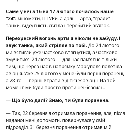
Саме у ніч з 16 на 17 лютого почалось наше
“24”:
міномети, ПТУРи, а далі — арта, “гради” і
танки, відсутність світла і перебитий звʼязок.
Перехресний вогонь арти я ніколи не забуду. І
звук танка, який стріляє по тобі.
До 24 лютого
ми встигли уже частково втягнутися, а частково
змучитися. 24 лютого — для нас памʼятне тільки
тим, що через нас в напрямку Маріуполя полетіла
авіація. Уже 25 лютого у мене були перші поранені,
а 28-го — перші втрати від тієї ж авіації. На той
момент ми були просто проти неї безсилі…
— Що було далі? Знаю, ти була поранена.
— Так, 22 березня я отримала поранення, але, після
наданої мені допомоги, повернулася у свій
підрозділ. 31 березня поранення отримав мій