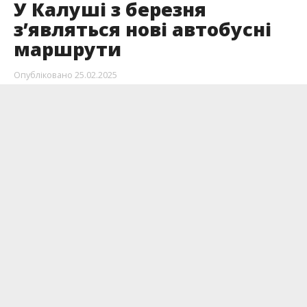
У Калуші з березня
з’являться нові автобусні
маршрути
Опубліковано
25.02.2025
Від 3 березня у Калуші з’являться нові
маршрути, що відповідають запитам місцевої