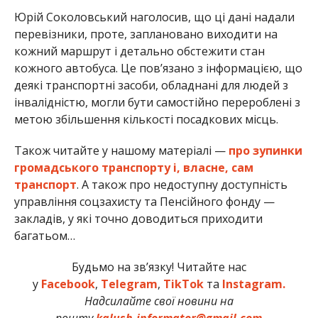
Юрій Соколовський наголосив, що ці дані надали
перевізники, проте, заплановано виходити на
кожний маршрут і детально обстежити стан
кожного автобуса. Це пов’язано з інформацією, що
деякі транспортні засоби, обладнані для людей з
інвалідністю, могли бути самостійно перероблені з
метою збільшення кількості посадкових місць.
Також читайте у нашому матеріалі —
про зупинки
громадського транспорту і, власне, сам
транспорт
. А також про недоступну доступність
управління соцзахисту та Пенсійного фонду —
закладів, у які точно доводиться приходити
багатьом…
Будьмо на зв’язку! Читайте нас
у
Facebook
,
Telegram
,
TikTok
та
Instagram.
Надсилайте свої новини на
пошту
kalush.informator@gmail.com