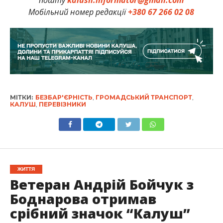
Мобільний номер редакції
+380 67 266 02 08
МІТКИ:
БЕЗБАР'ЄРНІСТЬ
,
ГРОМАДСЬКИЙ ТРАНСПОРТ
,
КАЛУШ
,
ПЕРЕВІЗНИКИ
ЖИТТЯ
Ветеран Андрій Бойчук з
Боднарова отримав
срібний значок “Калуш”