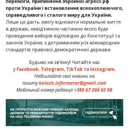
перемоги, припинення збройної агресії рф
проти України і встановлення всеохоплюючого,
справедливого і сталого миру для України.
Лише це дасть змогу відновити нормальне життя
в державі, невід’ємною частиною якого буде
проведення виборів відповідно до Конституції та
законів України, з дотриманням усіх міжнародних
стандартів правової демократичної держави.
Будьмо на зв’язку! Читайте нас
у
Facebook
,
Telegram
,
TikTok
та
Instagram.
Надсилайте свої новини на
пошту
kalush.informator@gmail.com
Мобільний номер редакції
+380 67 266 02 08