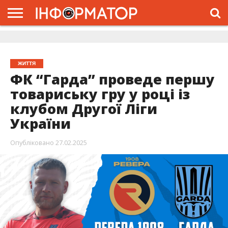
ГОЛОВНА
ЖИТТЯ
ВЛАДА
ГРОШІ
ТРЕШ
ДОЛИНА
РОЗСЛІДУВАННЯ
РЕКЛАМА
ПРО
ПРО
ІНТЕРВ’Ю
ВІДЕО
НАС
ПРОЄКТ
ЖИТТЯ
ФК “Гарда” проведе першу
товариську гру у році із
клубом Другої Ліги
України
Опубліковано
27.02.2025