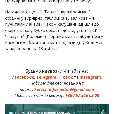
Прикарпаття з 15 по 30 березня 2025 року.
Нагадаємо, що ФК “Гарда” наразі займає 5
сходинку турнірної таблиці із 13 заліковими
пунктами у активі. Також калушани дійшли до
чвертьфіналу Кубка області, де зійдуться із СК
“Покуття” (Коломия). Перший матч відбудеться у
Калуші вже 6 квітня, а матч-відповідь у Коломиї
заплановано на 13 квітня.
Будьмо на зв’язку! Читайте нас
у
Facebook
,
Telegram
,
TikTok
та
Instagram.
Надсилайте свої новини на
пошту
kalush.informator@gmail.com
Мобільний номер редакції
+380 67 266 02 08