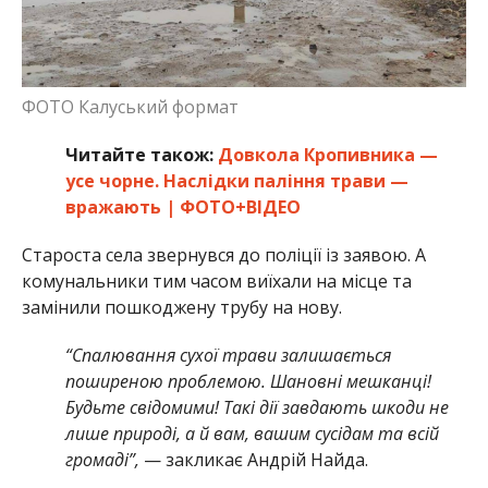
ФОТО Калуський формат
Читайте також:
Довкола Кропивника —
усе чорне. Наслідки паління трави —
вражають | ФОТО+ВІДЕО
Староста села звернувся до поліції із заявою. А
комунальники тим часом виїхали на місце та
замінили пошкоджену трубу на нову.
“Спалювання сухої трави залишається
поширеною проблемою. Шановні мешканці!
Будьте свідомими! Такі дії завдають шкоди не
лише природі, а й вам, вашим сусідам та всій
громаді”,
— закликає Андрій Найда.