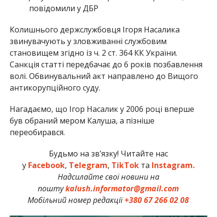
повідомили у ДБР
Колишнього держслужбовця Ігоря Насалика
звинувачують у зловживанні службовим
становищем згідно із ч. 2 ст. 364 КК України.
Санкція статті передбачає до 6 років позбавлення
волі. Обвинувальний акт направлено до Вищого
антикорупційного суду.
Нагадаємо, що Ігор Насалик у 2006 році вперше
був обраний мером Калуша, а пізніше
переобирався.
Будьмо на зв’язку! Читайте нас
у
Facebook
,
Telegram
,
TikTok
та
Instagram.
Надсилайте свої новини на
пошту
kalush.informator@gmail.com
Мобільний номер редакції
+380 67 266 02 08