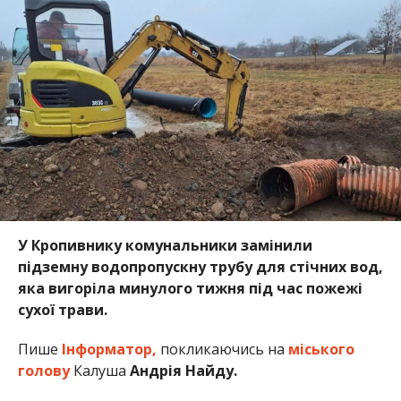
У Кропивнику комунальники замінили
підземну водопропускну трубу для стічних вод,
яка вигоріла минулого тижня під час пожежі
сухої трави.
Пише
Інформатор,
покликаючись на
міського
голову
Калуша
Андрія Найду.