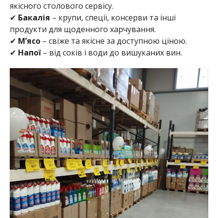
якісного столового сервісу.
✔
Бакалія
– крупи, спеції, консерви та інші
продукти для щоденного харчування.
✔
М’ясо
– свіже та якісне за доступною ціною.
✔
Напої
– від соків і води до вишуканих вин.