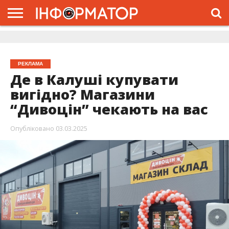
ГОЛОВНА
ЖИТТЯ
ВЛАДА
ГРОШІ
ТРЕШ
ДОЛИНА
РОЗСЛІДУВАННЯ
РЕКЛАМА
ПРО
ПРО
ІНТЕРВ’Ю
ВІДЕО
НАС
ПРОЄКТ
РЕКЛАМА
Де в Калуші купувати
вигідно? Магазини
“Дивоцін” чекають на вас
Опубліковано
03.03.2025