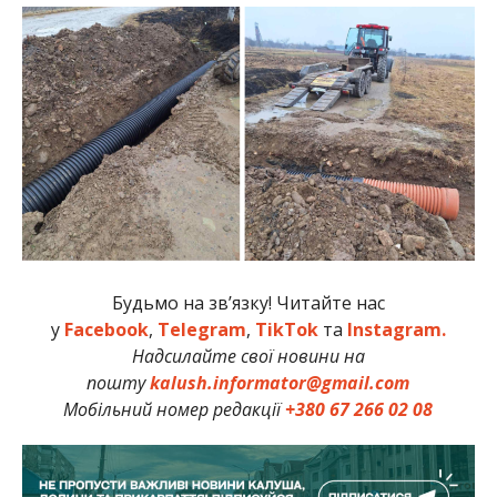
Будьмо на зв’язку! Читайте нас
у
Facebook
,
Telegram
,
TikTok
та
Instagram.
Надсилайте свої новини на
пошту
kalush.informator@gmail.com
Мобільний номер редакції
+380 67 266 02 08