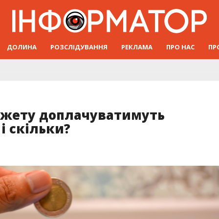
ДОЛИНА
РОЗСЛІДУВАННЯ
РЕКЛАМА
ПРО НАС
ПР
джету доплачуватимуть
і скільки?