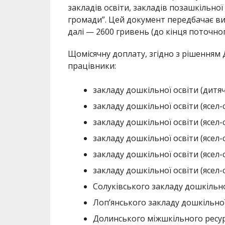
закладів освіти, закладів позашкільної
громади”. Цей документ передбачає вип
далі — 2600 гривень (до кінця поточног
Щомісячну доплату, згідно з рішенням 
працівники:
закладу дошкільної освіти (дитяч
закладу дошкільної освіти (ясел-с
закладу дошкільної освіти (ясел-
закладу дошкільної освіти (ясел-
закладу дошкільної освіти (ясел-
закладу дошкільної освіти (ясел-
Солуківського закладу дошкільної
Лоп’янського закладу дошкільної 
Долинського міжшкільного ресур