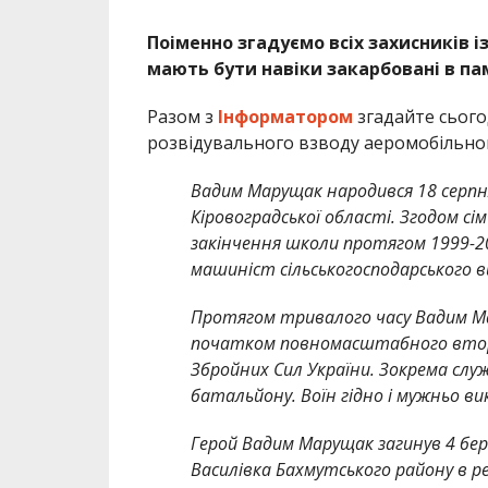
Поіменно згадуємо всіх захисників і
мають бути навіки закарбовані в па
Разом з
Інформатором
згадайте сього
розвідувального взводу аеромобільно
Вадим Марущак народився 18 серпня
Кіровоградської області. Згодом сім’
закінчення школи протягом 1999-2
машиніст сільськогосподарського 
Протягом тривалого часу Вадим Ма
початком повномасштабного вторг
Збройних Сил України. Зокрема слу
батальйону. Воїн гідно і мужньо вик
Герой Вадим Марущак загинув 4 бер
Василівка Бахмутського району в р