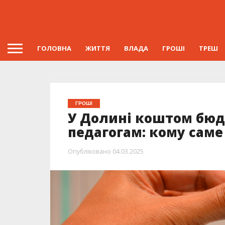
ГОЛОВНА
ЖИТТЯ
ВЛАДА
ГРОШІ
ТРЕШ
ГРОШІ
У Долині коштом бю
педагогам: кому саме 
Опубліковано
04.03.2025