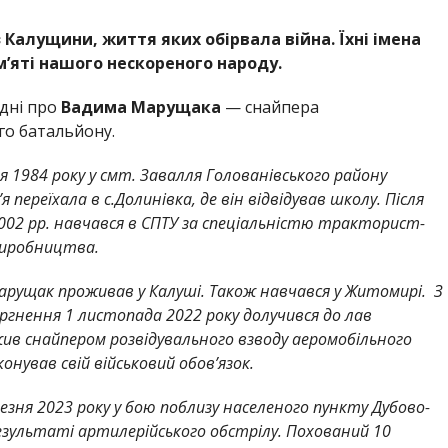
з Калущини, життя яких обірвала війна. Їхні імена
м’яті нашого нескореного народу.
дні про
Вадима Марущака
— снайпера
го батальйону.
 1984 року у смт. Завалля Голованівського району
я переїхала в с.Долинівка, де він відвідував школу. Після
002 рр. навчався в СПТУ за спеціальністю тракторист-
виробництва.
рущак проживав у Калуші. Також навчався у Житомирі. З
нення 1 листопада 2022 року долучився до лав
жив снайпером розвідувального взводу аеромобільного
онував свій військовий обов’язок.
езня 2023 року у бою поблизу населеного пункту Дубово-
езультаті артилерійського обстрілу. Похований 10