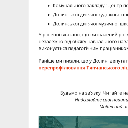
Комунального закладу “Центр поз
Долинської дитячої художньої ш
Долинської дитячої музичної шк
У рішенні вказано, що визначений роз
незалежно від обсягу навчального нава
виконується педагогічним працівником
Раніше ми писали, що у Долині депута
перепрофілювання Тяпчанського лі
Будьмо на зв’язку! Читайте н
Надсилайте свої новин
Мобільний но