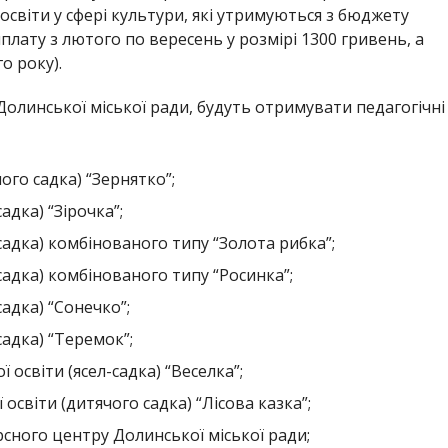
 освіти у сфері культури, які утримуються з бюджету
лату з лютого по вересень у розмірі 1300 гривень, а
о року).
Долинської міської ради, будуть отримувати педагогічні
ого садка) “Зернятко”;
адка) “Зірочка”;
садка) комбінованого типу “Золота рибка”;
садка) комбінованого типу “Росинка”;
садка) “Сонечко”;
садка) “Теремок”;
 освіти (ясел-садка) “Веселка”;
освіти (дитячого садка) “Лісова казка”;
сного центру Долинської міської ради;