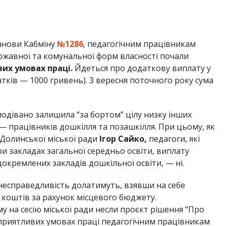
танови Кабміну
№1286
, педагогічним працівникам
ержавної та комунальної форм власності почали
вих умовах праці.
Йдеться про додаткову виплату у
атків — 1000 гривень). З вересня поточного року сума
одівано залишила “за бортом” цілу низку інших
 — працівників дошкілля та позашкілля. При цьому, як
 Долинської міської ради
Ігор Сайко,
педагоги, які
и закладах загальної середньо освіти, виплату
докремлених закладів дошкільної освіти, — ні.
 несправедливість долатимуть, взявши на себе
 коштів за рахунок місцевого бюджету.
 на сесію міської ради несли проєкт рішення “Про
приятливих умовах праці педагогічним працівникам