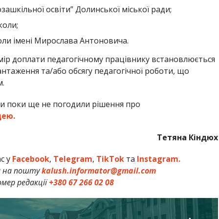
ашкільної освіти” Долинської міської ради;
коли;
оли імені Мирослава Антоновича.
мір доплати педагогічному працівнику встановлюється
нтаження та/або обсягу педагогічної роботи, що
.
ти поки ще не погодили рішення про
цею.
Тетяна Кіндюх
ас у
Facebook
,
Telegram
,
TikTok
та
Instagram.
и на пошту
kalush.informator@gmail.com
мер редакції
+380 67 266 02 08