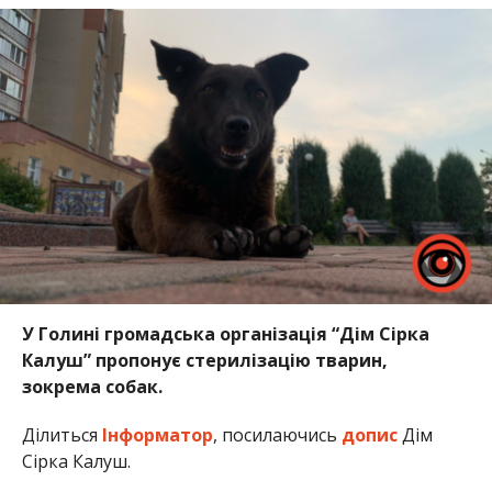
У Голині громадська організація “Дім Сірка
Калуш” пропонує стерилізацію тварин,
зокрема собак.
Ділиться
Інформатор
, посилаючись
допис
Дім
Сірка Калуш.