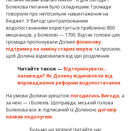
Болехова питання було складнішим. Громади
говорили про непосильне навантаження на
бюджет. У Вигоді централізованим
водопостачанням користується приблизно 800
мешканців, у Болехові — 1700. Відтак голови цих
громада пропонували Долині
фінансову
підтримку на заміну старих мереж
та просили,
щоб Долина відмовилася від ідеї розділення.
Читайте також —
Відтермінувати…
назавжди? Як Долину відмовляли від
впровадження реформи водопостачання
На умови Долини зрештою
погодилась Вигода,
а
за нею — і Болехів. Щоправда, міський голова
Болехова все ж підписаний із Долиною
договір
назвав недолугим.
Будьмо на зв’язку! Читайте нас