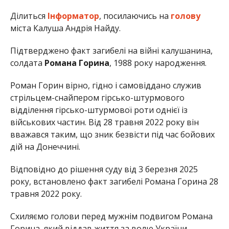
Ділиться
Інформатор
, посилаючись на
голову
міста Калуша Андрія Найду.
Підтверджено факт загибелі на війні калушанина,
солдата
Романа Горина
, 1988 року народження.
Роман Горин вірно, гідно і самовіддано служив
стрільцем-снайпером гірсько-штурмового
відділення гірсько-штурмової роти однієї із
військових частин. Від 28 травня 2022 року він
вважався таким, що зник безвісти під час бойових
дій на Донеччині.
Відповідно до рішення суду від 3 березня 2025
року, встановлено факт загибелі Романа Горина 28
травня 2022 року.
Схиляємо голови перед мужнім подвигом Романа
Горина, який віддав життя за волю України.