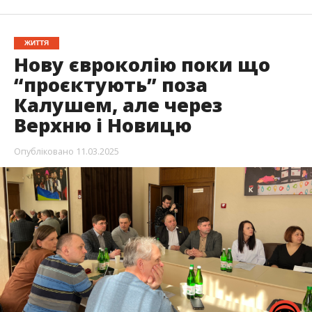
ЖИТТЯ
Нову євроколію поки що
“проєктують” поза
Калушем, але через
Верхню і Новицю
Опубліковано
11.03.2025