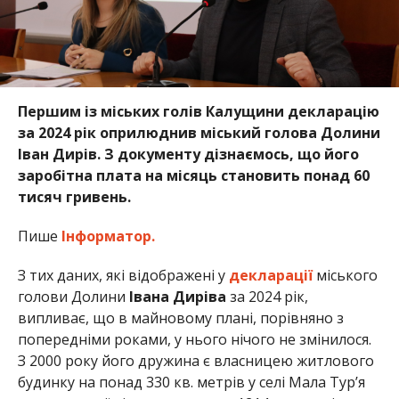
Першим із міських голів Калущини декларацію
за 2024 рік оприлюднив міський голова Долини
Іван Дирів. З документу дізнаємось, що його
заробітна плата на місяць становить понад 60
тисяч гривень.
Пише
Інформатор.
З тих даних, які відображені у
декларації
міського
голови Долини
Івана Диріва
за 2024 рік,
випливає, що в майновому плані, порівняно з
попередніми роками, у нього нічого не змінилося.
З 2000 року його дружина є власницею житлового
будинку на понад 330 кв. метрів у селі Мала Тур’я