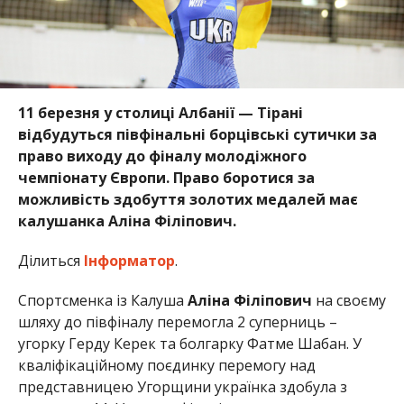
11 березня у столиці Албанії — Тірані
відбудуться півфінальні борцівські сутички за
право виходу до фіналу молодіжного
чемпіонату Європи. Право боротися за
можливість здобуття золотих медалей має
калушанка Аліна Філіпович.
Ділиться
Інформатор
.
Спортсменка із Калуша
Аліна Філіпович
на своєму
шляху до півфіналу перемогла 2 суперниць –
угорку Герду Керек та болгарку Фатме Шабан. У
кваліфікаційному поєдинку перемогу над
представницею Угорщини українка здобула з