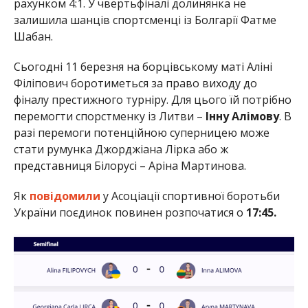
рахунком 4:1. У чвертьфіналі долинянка не
залишила шанців спортсменці із Болгарії Фатме
Шабан.
Сьогодні 11 березня на борцівському маті Аліні
Філіпович боротиметься за право виходу до
фіналу престижного турніру. Для цього їй потрібно
перемогти спорстменку із Литви –
Інну Алімову
. В
разі перемоги потенційною суперницею може
стати румунка Джорджіана Лірка або ж
представниця Білорусі – Аріна Мартинова.
Як
повідомили
у Асоціації спортивної боротьби
України поєдинок повинен розпочатися о
17:45.