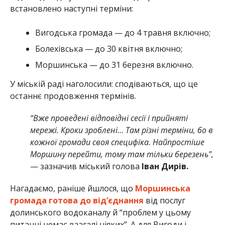
встановлено наступні терміни:
Вигодська громада — до 4 травня включно;
Болехівська — до 30 квітня включно;
Моршинська — до 31 березня включно.
У міській раді наголосили: сподіваються, що це
останнє продовження термінів.
“Вже проведені відповідні сесії і прийняті
мережі. Кроки зроблені… Там різні терміни, бо в
кожної громади своя специфіка. Найпростіше
Моршину перейти, тому там тільки березень”,
— зазначив міський голова
Іван Дирів.
Нагадаємо, раніше йшлося, що
Моршинська
громада готова до від’єднання
від послуг
долинського водоканалу й “проблем у цьому
питанні немає взагалі ніяких”. А для Вигоди і