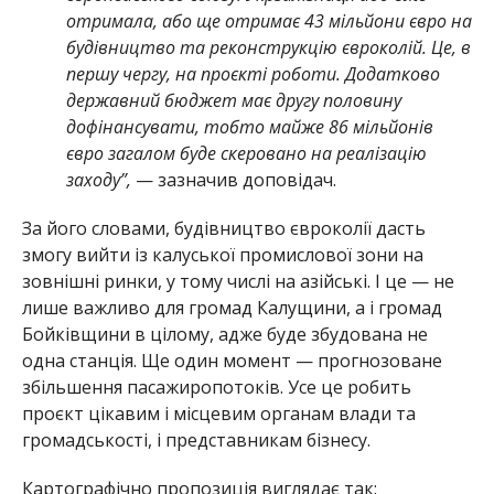
отримала, або ще отримає 43 мільйони євро на
будівництво та реконструкцію євроколій. Це, в
першу чергу, на проєкті роботи. Додатково
державний бюджет має другу половину
дофінансувати, тобто майже 86 мільйонів
євро загалом буде скеровано на реалізацію
заходу”,
— зазначив доповідач.
За його словами, будівництво євроколії дасть
змогу вийти із калуської промислової зони на
зовнішні ринки, у тому числі на азійські. І це — не
лише важливо для громад Калущини, а і громад
Бойківщини в цілому, адже буде збудована не
одна станція. Ще один момент — прогнозоване
збільшення пасажиропотоків. Усе це робить
проєкт цікавим і місцевим органам влади та
громадськості, і представникам бізнесу.
Картографічно пропозиція виглядає так: