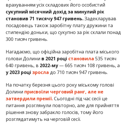
врахуванням усіх складових його особистий
сукупний місячний дохід за минулий рік
становив 71 тисячу 947 гривень.
Задекларував
посадовець також заробітну плату дружини та
стипендію доньки, що сукупно за рік склали понад
300 тисяч гривень.
Нагадаємо, що офіційна заробітна плата міського
голови Долини
в 2021 році
становила
535 тисяч
640 гривень, в
2022-му
— 665 тисяч 108 гривень, а
у 2023 році
зросла
до 710 тисяч 947 гривень.
На початку березня цього року міському голові
Долини
присвоїли черговий ранг, але не
затвердили премії.
Сьогодні під час сесії це
питання розглянули повторно, але для прийняття
рішення знову забракло голосів, тому його
розглядатимуть на черговій сесії.