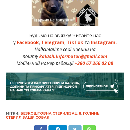
Будьмо на зв’язку! Читайте нас
у
Facebook
,
Telegram
,
TikTok
та
Instagram.
Надсилайте свої новини на
пошту
kalush.informator@gmail.com
Мобільний номер редакції
+380 67 266 02 08
МІТКИ:
БЕЗКОШТОВНА СТЕРИЛІЗАЦІЯ
,
ГОЛИНЬ
,
СТЕРИЛІЗАЦІЯ СОБАК