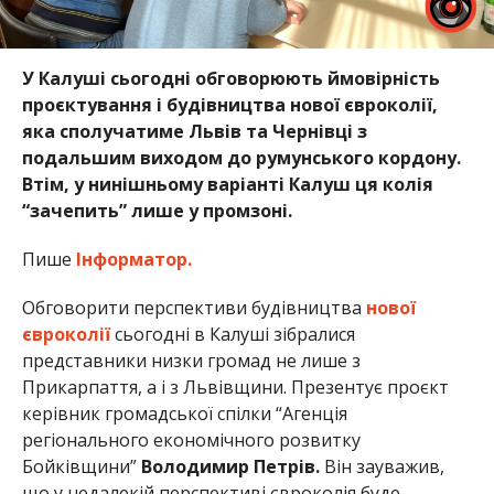
У Калуші сьогодні обговорюють ймовірність
проєктування і будівництва нової євроколії,
яка сполучатиме Львів та Чернівці з
подальшим виходом до румунського кордону.
Втім, у нинішньому варіанті Калуш ця колія
“зачепить” лише у промзоні.
Пише
Інформатор.
Обговорити перспективи будівництва
нової
євроколії
сьогодні в Калуші зібралися
представники низки громад не лише з
Прикарпаття, а і з Львівщини. Презентує проєкт
керівник громадської спілки “Агенція
регіонального економічного розвитку
Бойківщини”
Володимир Петрів.
Він зауважив,
що у недалекій перспективі євроколія буде