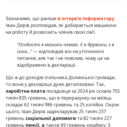
Зазначимо, що раніше
в інтерв’ю Інформатору
Іван Дирів розповідав, як добирається машиною
на роботу й розвозить членів своєї сім’ї.
“Особисто я машини немаю. Є в дружини, є в
сина…”
— відповідав він на уточнюючі
питання, але так і не пояснив, чому це не
відображено в декларації.
Що ж до доходів очільника Долинської громади,
то вони у декларації дуже деталізовані. Так,
заробітна плата
посадовця за 2024 рік склала 755
тисяч 835 гривень, що в перерахунку на місяць
складає 62 тисячі 986 гривень та 25 копійок. Окрім
цього, Іван Дирів задекларував 25 тисяч 237
гривень
соціальної допомоги
та 82 тисячі 227
гривень
пенсії, а
також 69 гривень кешбеку. З