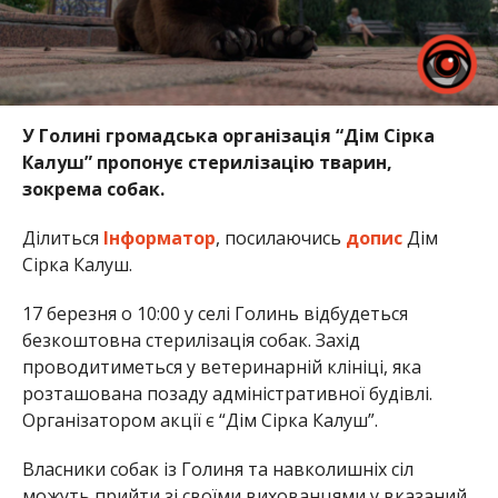
У Голині громадська організація “Дім Сірка
Калуш” пропонує стерилізацію тварин,
зокрема собак.
Ділиться
Інформатор
, посилаючись
допис
Дім
Сірка Калуш.
17 березня о 10:00 у селі Голинь відбудеться
безкоштовна стерилізація собак. Захід
проводитиметься у ветеринарній клініці, яка
розташована позаду адміністративної будівлі.
Організатором акції є “Дім Сірка Калуш”.
Власники собак із Голиня та навколишніх сіл
можуть прийти зі своїми вихованцями у вказаний