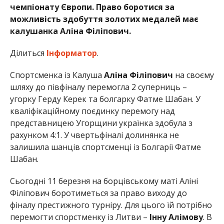
чемпіонату Європи. Право боротися за
можливість здобуття золотих медалей має
калушанка Аліна Філіпович.
Ділиться
Інформатор
.
Спортсменка із Калуша
Аліна Філіпович
на своєму
шляху до півфіналу перемогла 2 суперниць –
угорку Герду Керек та болгарку Фатме Шабан. У
кваліфікаційному поєдинку перемогу над
представницею Угорщини українка здобула з
рахунком 4:1. У чвертьфіналі долинянка не
залишила шанців спортсменці із Болгарії Фатме
Шабан.
Сьогодні 11 березня на борцівському маті Аліні
Філіпович боротиметься за право виходу до
фіналу престижного турніру. Для цього їй потрібно
перемогти спорстменку із Литви –
Інну Алімову
. В