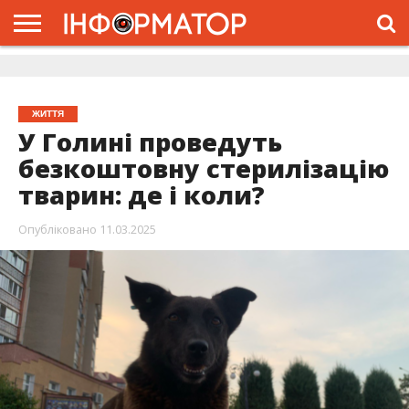
ГОЛОВНА
ЖИТТЯ
ВЛАДА
ГРОШІ
ТРЕШ
ДОЛИНА
РОЗСЛІДУВАННЯ
РЕКЛАМА
ПРО
ПРО
ІНТЕРВ’Ю
ВІДЕО
НАС
ПРОЄКТ
ЖИТТЯ
У Голині проведуть
безкоштовну стерилізацію
тварин: де і коли?
Опубліковано
11.03.2025